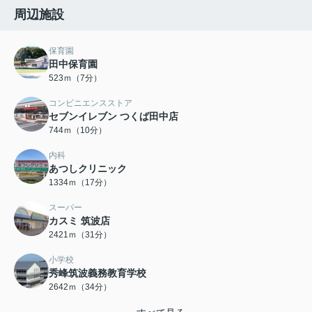
周辺施設
保育園
田中保育園
523ｍ（7分）
コンビニエンスストア
セブンイレブン つくば田中店
744ｍ（10分）
内科
あつしクリニック
1334ｍ（17分）
スーパー
カスミ 筑波店
2421ｍ（31分）
小学校
秀峰筑波義務教育学校
2642ｍ（34分）