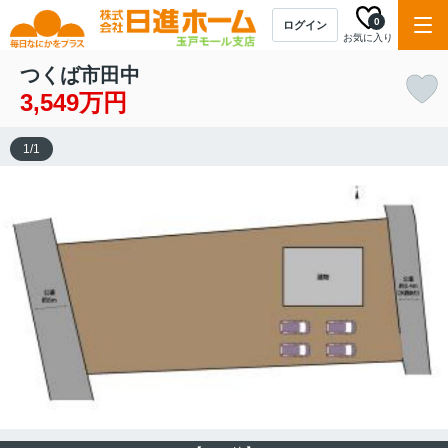
0
ログイン
お気に入り
つくば市田中
3,549万円
1
/
1