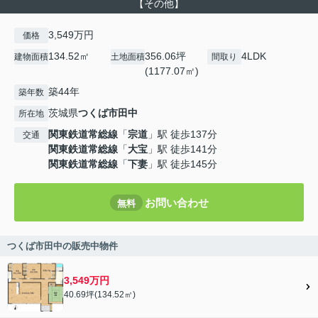
【その他】
3,549万円
価格
134.52㎡
356.06坪
4LDK
建物面積
土地面積
間取り
(1177.07㎡)
築44年
築年数
茨城県
つくば市
田中
所在地
関東鉄道常総線
「
宗道
」駅 徒歩137分
交通
関東鉄道常総線
「
大宝
」駅 徒歩141分
関東鉄道常総線
「
下妻
」駅 徒歩145分
お問い合わせ
無料
つくば市田中の販売中物件
3,549万円
40.69坪(134.52㎡)