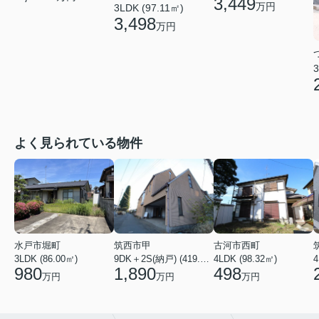
3,449
万円
3LDK (97.11㎡)
3,498
万円
3
よく見られている物件
水戸市堀町
筑西市甲
古河市西町
3LDK (86.00㎡)
9DK＋2S(納戸) (419.56㎡)
4LDK (98.32㎡)
4
980
1,890
498
万円
万円
万円