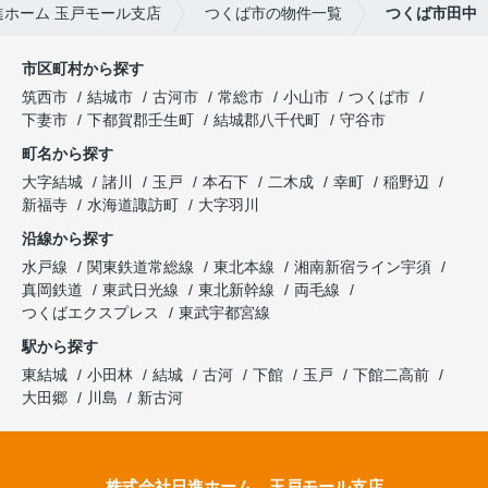
ホーム 玉戸モール支店
つくば市の物件一覧
つくば市田中
市区町村から探す
筑西市
結城市
古河市
常総市
小山市
つくば市
下妻市
下都賀郡壬生町
結城郡八千代町
守谷市
町名から探す
大字結城
諸川
玉戸
本石下
二木成
幸町
稲野辺
新福寺
水海道諏訪町
大字羽川
沿線から探す
水戸線
関東鉄道常総線
東北本線
湘南新宿ライン宇須
真岡鉄道
東武日光線
東北新幹線
両毛線
つくばエクスプレス
東武宇都宮線
駅から探す
東結城
小田林
結城
古河
下館
玉戸
下館二高前
大田郷
川島
新古河
株式会社日進ホーム 玉戸モール支店