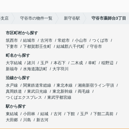
ル支店
守谷市の物件一覧
新守谷駅
守谷市薬師台3丁目
市区町村から探す
筑西市
結城市
古河市
常総市
小山市
つくば市
下妻市
下都賀郡壬生町
結城郡八千代町
守谷市
町名から探す
大字結城
諸川
玉戸
本石下
二木成
幸町
稲野辺
新福寺
水海道諏訪町
大字羽川
沿線から探す
水戸線
関東鉄道常総線
東北本線
湘南新宿ライン宇須
真岡鉄道
東武日光線
東北新幹線
両毛線
つくばエクスプレス
東武宇都宮線
駅から探す
東結城
小田林
結城
古河
下館
玉戸
下館二高前
大田郷
川島
新古河