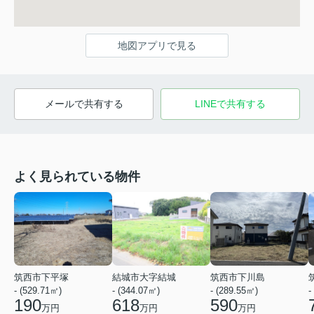
地図アプリで見る
メールで共有する
LINEで共有する
よく見られている物件
筑西市下平塚
結城市大字結城
筑西市下川島
- (529.71㎡)
- (344.07㎡)
- (289.55㎡)
-
190
618
590
万円
万円
万円