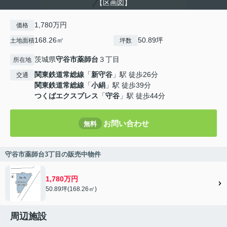
【区画図】
1,780万円
価格
168.26㎡
50.89坪
土地面積
坪数
茨城県
守谷市
薬師台
３丁目
所在地
関東鉄道常総線
「
新守谷
」駅 徒歩26分
交通
関東鉄道常総線
「
小絹
」駅 徒歩39分
つくばエクスプレス
「
守谷
」駅 徒歩44分
お問い合わせ
無料
守谷市薬師台3丁目の販売中物件
1,780万円
50.89坪(168.26㎡)
周辺施設