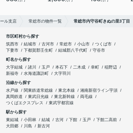
モール支店
常総市の物件一覧
常総市内守谷町きぬの里3丁目
市区町村から探す
筑西市
結城市
古河市
常総市
小山市
つくば市
下妻市
下都賀郡壬生町
結城郡八千代町
守谷市
町名から探す
大字結城
諸川
玉戸
本石下
二木成
幸町
稲野辺
新福寺
水海道諏訪町
大字羽川
沿線から探す
水戸線
関東鉄道常総線
東北本線
湘南新宿ライン宇須
真岡鉄道
東武日光線
東北新幹線
両毛線
つくばエクスプレス
東武宇都宮線
駅から探す
東結城
小田林
結城
古河
下館
玉戸
下館二高前
大田郷
川島
新古河