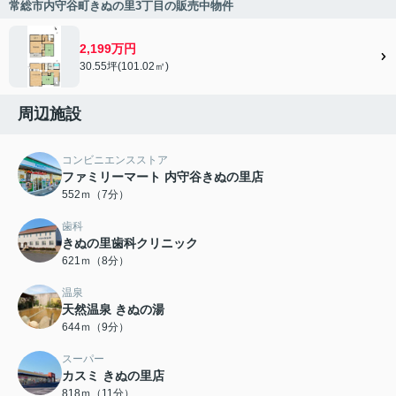
常総市内守谷町きぬの里3丁目の販売中物件
2,199万円
30.55坪(101.02㎡)
周辺施設
コンビニエンスストア
ファミリーマート 内守谷きぬの里店
552ｍ（7分）
歯科
きぬの里歯科クリニック
621ｍ（8分）
温泉
天然温泉 きぬの湯
644ｍ（9分）
スーパー
カスミ きぬの里店
818ｍ（11分）