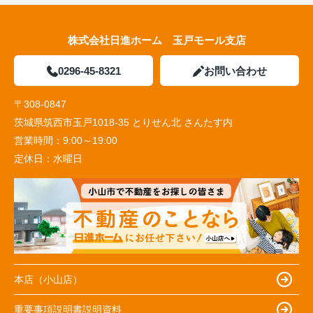
株式会社日進ホーム 玉戸モール支店
0296-45-8321
お問い合わせ
〒308-0847
茨城県筑西市玉戸1018-35 とりせん北 さんたす内
営業時間：
9:00～19:00
定休日：
水曜日
本店（小山店）
重要事項説明書説明資料