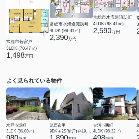
常総市水海道諏訪町
4LDK (98.41㎡)
常総市水海道諏訪町
3
2,590
4LDK (98.81㎡)
万円
2,390
万円
常総市若宮戸
3LDK (70.47㎡)
1,498
万円
よく見られている物件
水戸市堀町
筑西市甲
古河市西町
3LDK (86.00㎡)
9DK＋2S(納戸) (419.56㎡)
4LDK (98.32㎡)
4
980
1,890
498
万円
万円
万円