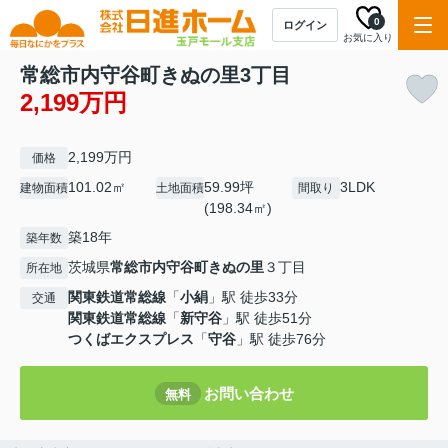
0
ログイン
お気に入り
常総市内守谷町きぬの里3丁目
2,199万円
2,199万円
価格
101.02㎡
59.99坪
3LDK
建物面積
土地面積
間取り
(198.34㎡)
築18年
築年数
茨城県
常総市
内守谷町きぬの里
３丁目
所在地
関東鉄道常総線
「
小絹
」駅 徒歩33分
交通
関東鉄道常総線
「
新守谷
」駅 徒歩51分
つくばエクスプレス
「
守谷
」駅 徒歩76分
お問い合わせ
無料