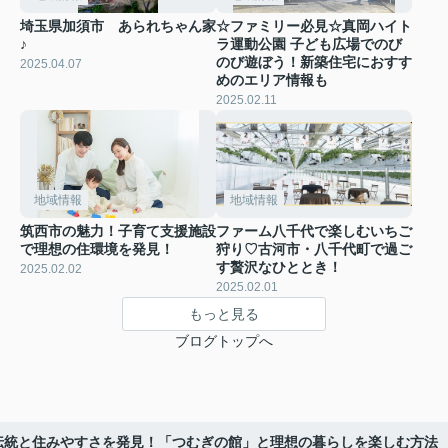
埼玉県加須市 あられちゃん家
☆ファミリー必見☆真岡ハイト
♪
ラ運動公園 子ども広場でのび
のび遊ぼう！新築住宅におすす
2025.04.07
めのエリア情報も
2025.02.11
地域情報
地域情報
筑西市の魅力！子育て支援施設
ファーム八千代で楽しむいちご
で理想の住環境を発見！
狩り♡古河市・八千代町で過ご
す贅沢なひととき！
2025.02.02
2025.02.01
もっと見る
ブログトップへ
伝統と住みやすさを発見！「つむぎの館」と理想の暮らしを楽しむ方法