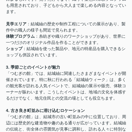
も用意されており、子どもから大人まで楽しめる内容となってい
ます。
見学エリア
：結城紬の歴史や制作工程についての展示があり、製
作中の職人の様子も間近で見られます。
体験プログラム
：糸紡ぎや織りのワークショップがあり、世界に
一つだけのオリジナル作品を作ることができます。
ショップ
：結城紬を使った製品や、地元の特産品を購入できるシ
ョップも併設されています。
3. 季節ごとのイベントが魅力
「つむぎの館」では、結城紬に関連したさまざまなイベントが開
催されています。特に秋に行われる「結城紬ウィーク」は、多く
の観光客が訪れる人気イベントで、結城紬の展示や販売、体験コ
ーナーが賑わいます。こうしたイベントは、地域の文化を体感す
るだけでなく、地元住民との交流の場としても役立ちます。
4. 古き良き町並みに溶け込むロケーション
「つむぎの館」は、結城市の古い町並みの中に位置しており、周
辺には歴史的な建造物や趣のある通りが広がっています。結城紬
の伝統と、街全体の雰囲気が見事に調和し、訪れる人々に特別な