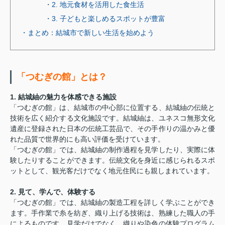
・2. 地元食材を活用した食生活
・3. 子どもと楽しめるスポットが豊富
・まとめ：結城市で新しい生活を始めよう
「つむぎの館」とは？
1. 結城紬の魅力を体感できる施設
「つむぎの館」は、結城市の中心部に位置する、結城紬の伝統と
技術を広く紹介する文化施設です。結城紬は、ユネスコ無形文化
遺産に登録された日本の伝統工芸品で、その手作りの温かみと優
れた品質で世界的にも高い評価を受けています。
「つむぎの館」では、結城紬の制作過程を見学したり、実際に体
験したりすることができます。伝統文化を身近に感じられるスポ
ットとして、観光客だけでなく地元住民にも親しまれています。
2. 見て、学んで、体験する
「つむぎの館」では、結城紬の製造工程を詳しく学ぶことができ
ます。手作業で糸を紡ぎ、織り上げる技術は、熟練した職人の手
によるものです。見学だけでなく、織りや染色の体験プログラム