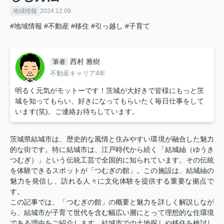
地域情報
2024.12.09
#地域情報
#不動産
#移住
#引っ越し
#子育て
西村 雅樹
筆者
不動産キャリア4年
明るく元気がモットーです！茨城が大好きで皆様にもっと茨
城を知ってもらい、好きになってもらいたく毎日仕事をして
います(笑)。ご連絡お待ちしています。
茨城県結城市は、歴史的な風情と住みやすい環境が融合した魅力
的な街です。特に結城市は、江戸時代から続く「結城紬（ゆうき
つむぎ）」という伝統工芸で全国的に知られています。その伝統
を体験できるスポットが「つむぎの館」。この施設は、結城紬の
魅力を発信し、訪れる人々に文化体験を提供する重要な拠点で
す。
この記事では、「つむぎの館」の概要と魅力を詳しく解説しなが
ら、結城市が子育て世代を含む幅広い層にとって理想的な住環境
である理由をご紹介します。結城市での土地探しや移住を検討し