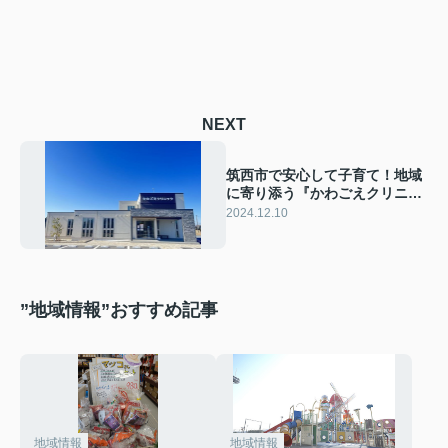
NEXT
筑西市で安心して子育て！地域
に寄り添う『かわごえクリニッ
ク』の魅力と筑西市の子育て環
2024.12.10
境！
”地域情報”おすすめ記事
地域情報
地域情報