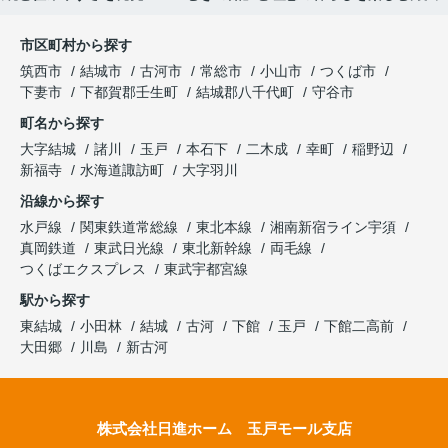
市区町村から探す
筑西市
結城市
古河市
常総市
小山市
つくば市
下妻市
下都賀郡壬生町
結城郡八千代町
守谷市
町名から探す
大字結城
諸川
玉戸
本石下
二木成
幸町
稲野辺
新福寺
水海道諏訪町
大字羽川
沿線から探す
水戸線
関東鉄道常総線
東北本線
湘南新宿ライン宇須
真岡鉄道
東武日光線
東北新幹線
両毛線
つくばエクスプレス
東武宇都宮線
駅から探す
東結城
小田林
結城
古河
下館
玉戸
下館二高前
大田郷
川島
新古河
株式会社日進ホーム 玉戸モール支店