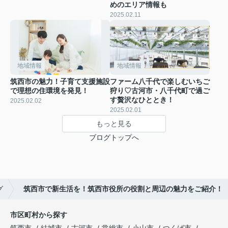
めのエリア情報も
2025.02.11
地域情報
地域情報
筑西市の魅力！子育て支援施設
ファーム八千代で楽しむいちご
で理想の住環境を発見！
狩り♡古河市・八千代町で過ご
す贅沢なひととき！
2025.02.02
2025.02.01
もっと見る
ブログトップへ
グ
筑西市で新生活を！筑西市役所の役割と周辺の魅力をご紹介！
市区町村から探す
筑西市
結城市
古河市
常総市
小山市
つくば市