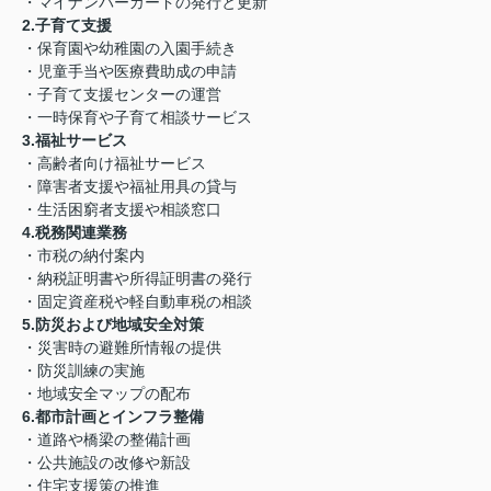
・マイナンバーカードの発行と更新
2.子育て支援
・保育園や幼稚園の入園手続き
・児童手当や医療費助成の申請
・子育て支援センターの運営
・一時保育や子育て相談サービス
3.福祉サービス
・高齢者向け福祉サービス
・障害者支援や福祉用具の貸与
・生活困窮者支援や相談窓口
4.税務関連業務
・市税の納付案内
・納税証明書や所得証明書の発行
・固定資産税や軽自動車税の相談
5.防災および地域安全対策
・災害時の避難所情報の提供
・防災訓練の実施
・地域安全マップの配布
6.都市計画とインフラ整備
・道路や橋梁の整備計画
・公共施設の改修や新設
・住宅支援策の推進