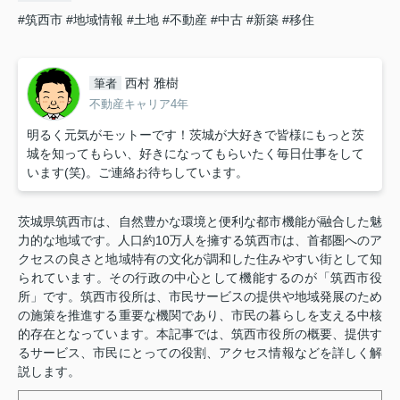
#筑西市
#地域情報
#土地
#不動産
#中古
#新築
#移住
西村 雅樹
筆者
不動産キャリア4年
明るく元気がモットーです！茨城が大好きで皆様にもっと茨
城を知ってもらい、好きになってもらいたく毎日仕事をして
います(笑)。ご連絡お待ちしています。
茨城県筑西市は、自然豊かな環境と便利な都市機能が融合した魅
力的な地域です。人口約10万人を擁する筑西市は、首都圏へのア
クセスの良さと地域特有の文化が調和した住みやすい街として知
られています。その行政の中心として機能するのが「筑西市役
所」です。筑西市役所は、市民サービスの提供や地域発展のため
の施策を推進する重要な機関であり、市民の暮らしを支える中核
的存在となっています。本記事では、筑西市役所の概要、提供す
るサービス、市民にとっての役割、アクセス情報などを詳しく解
説します。