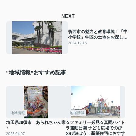
NEXT
筑西市の魅力と教育環境！「中
小学校」学区の土地をお探しな
ら日進ホーム 玉戸モール支店へ
2024.12.16
♪
”地域情報”おすすめ記事
地域情報
地域情報
埼玉県加須市 あられちゃん家
☆ファミリー必見☆真岡ハイト
♪
ラ運動公園 子ども広場でのび
のび遊ぼう！新築住宅におすす
2025.04.07