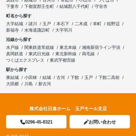
下妻市
下都賀郡壬生町
結城郡八千代町
守谷市
町名から探す
大字結城
諸川
玉戸
本石下
二木成
幸町
稲野辺
新福寺
水海道諏訪町
大字羽川
沿線から探す
水戸線
関東鉄道常総線
東北本線
湘南新宿ライン宇須
真岡鉄道
東武日光線
東北新幹線
両毛線
つくばエクスプレス
東武宇都宮線
駅から探す
東結城
小田林
結城
古河
下館
玉戸
下館二高前
大田郷
川島
新古河
株式会社日進ホーム 玉戸モール支店
0296-45-8321
お問い合わせ