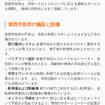
筑西市役所は、市民一人ひとりのニーズに応える柔軟なサービス
を展開し、地域の活性化に大きく貢献しています。
筑西市役所の施設と設備
筑西市役所の庁舎は、市民が利用しやすいようさまざまな工夫が
施されています。
・窓口案内システム
各種手続きの窓口を分かりやすく案内する
システムが導入されており、来庁者の利便性を向上させていま
す。
・バリアフリー設計
車椅子対応のスロープやエレベーター、多
目的トイレが整備されており、高齢者や身体の不自由な方も安心
して利用できます。
・市民ラウンジ
待ち時間に利用できる快適な休憩スペースが設
置されています。また、市民活動やイベントの告知スペースとし
ても活用されています。
・駐車場および駐輪場
車での来庁に対応する広い駐車場と、自
転車利用者向けの駐輪場が整備されています。
・オンライン手続きコーナー
窓口に足を運ばなくてもオンライ
ンで手続きが完結できるよう、専用のサポートコーナーが設置さ