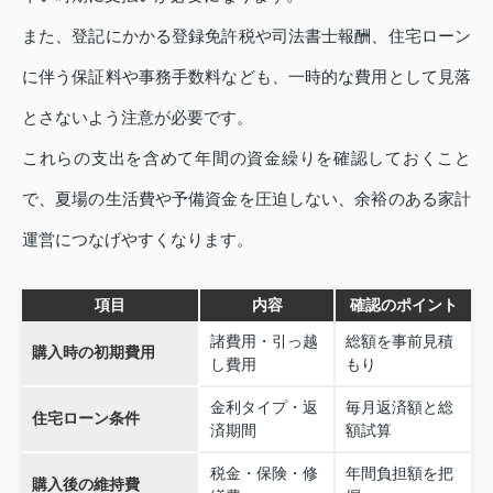
また、登記にかかる登録免許税や司法書士報酬、住宅ローン
に伴う保証料や事務手数料なども、一時的な費用として見落
とさないよう注意が必要です。
これらの支出を含めて年間の資金繰りを確認しておくこと
で、夏場の生活費や予備資金を圧迫しない、余裕のある家計
運営につなげやすくなります。
項目
内容
確認のポイント
諸費用・引っ越
総額を事前見積
購入時の初期費用
し費用
もり
金利タイプ・返
毎月返済額と総
住宅ローン条件
済期間
額試算
税金・保険・修
年間負担額を把
購入後の維持費