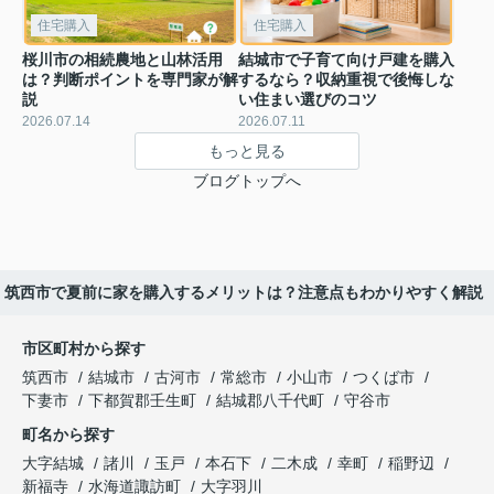
住宅購入
住宅購入
桜川市の相続農地と山林活用
結城市で子育て向け戸建を購入
は？判断ポイントを専門家が解
するなら？収納重視で後悔しな
説
い住まい選びのコツ
2026.07.14
2026.07.11
もっと見る
ブログトップへ
筑西市で夏前に家を購入するメリットは？注意点もわかりやすく解説
市区町村から探す
筑西市
結城市
古河市
常総市
小山市
つくば市
下妻市
下都賀郡壬生町
結城郡八千代町
守谷市
町名から探す
大字結城
諸川
玉戸
本石下
二木成
幸町
稲野辺
新福寺
水海道諏訪町
大字羽川