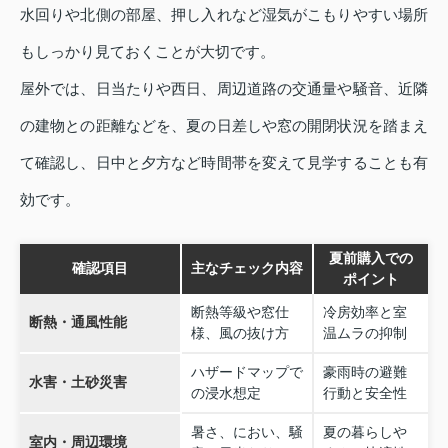
水回りや北側の部屋、押し入れなど湿気がこもりやすい場所
もしっかり見ておくことが大切です。
屋外では、日当たりや西日、周辺道路の交通量や騒音、近隣
の建物との距離などを、夏の日差しや窓の開閉状況を踏まえ
て確認し、日中と夕方など時間帯を変えて見学することも有
効です。
夏前購入での
確認項目
主なチェック内容
ポイント
断熱等級や窓仕
冷房効率と室
断熱・通風性能
様、風の抜け方
温ムラの抑制
ハザードマップで
豪雨時の避難
水害・土砂災害
の浸水想定
行動と安全性
暑さ、におい、騒
夏の暮らしや
室内・周辺環境