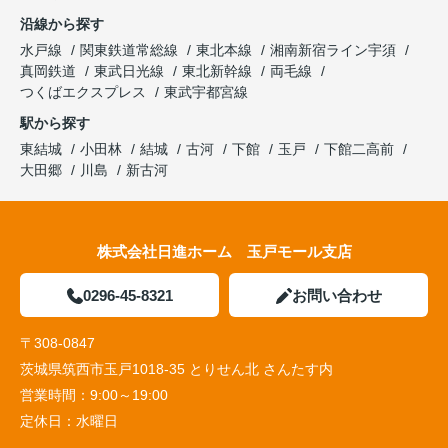
沿線から探す
水戸線
関東鉄道常総線
東北本線
湘南新宿ライン宇須
真岡鉄道
東武日光線
東北新幹線
両毛線
つくばエクスプレス
東武宇都宮線
駅から探す
東結城
小田林
結城
古河
下館
玉戸
下館二高前
大田郷
川島
新古河
株式会社日進ホーム 玉戸モール支店
0296-45-8321
お問い合わせ
〒308-0847
茨城県筑西市玉戸1018-35 とりせん北 さんたす内
営業時間：
9:00～19:00
定休日：
水曜日