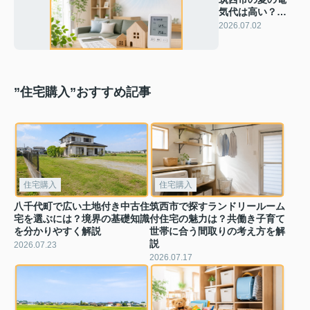
気代は高い？省
エネ住宅設備の
2026.07.02
選び方を解説
”住宅購入”おすすめ記事
住宅購入
住宅購入
八千代町で広い土地付き中古住
筑西市で探すランドリールーム
宅を選ぶには？境界の基礎知識
付住宅の魅力は？共働き子育て
を分かりやすく解説
世帯に合う間取りの考え方を解
説
2026.07.23
2026.07.17