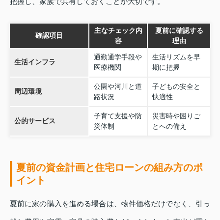
把握し、家族で共有しておくことが大切です。
主なチェック内
夏前に確認する
確認項目
容
理由
通勤通学手段や
生活リズムを早
生活インフラ
医療機関
期に把握
公園や河川と道
子どもの安全と
周辺環境
路状況
快適性
子育て支援や防
災害時や困りご
公的サービス
災体制
とへの備え
夏前の資金計画と住宅ローンの組み方のポ
イント
夏前に家の購入を進める場合は、物件価格だけでなく、引っ