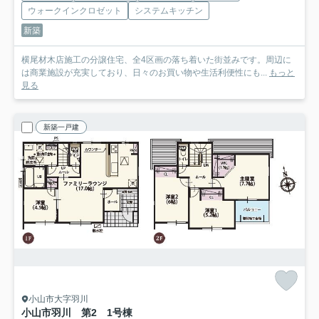
ウォークインクロゼット
システムキッチン
新築
横尾材木店施工の分譲住宅、全4区画の落ち着いた街並みです。周辺に
は商業施設が充実しており、日々のお買い物や生活利便性にも...
もっと
見る
新築一戸建
小山市大字羽川
小山市羽川 第2 1号棟