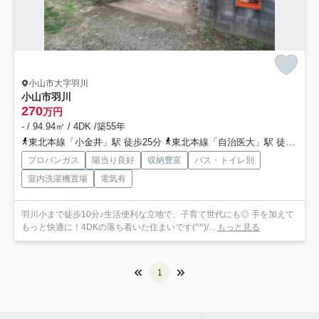
小山市大字羽川
小山市羽川
270
万円
- / 94.94㎡ / 4DK /築55年
東北本線「小金井」駅 徒歩25分
東北本線「自治医大」駅 徒歩64分
プロパンガス
陽当り良好
収納豊富
バス・トイレ別
室内洗濯機置場
電気有
羽川小まで徒歩10分♪生活便利な立地で、子育て世代にも◎ 手を加えて
もっと快適に！4DKの落ち着いた住まいです(^^)/...
もっと見る
1