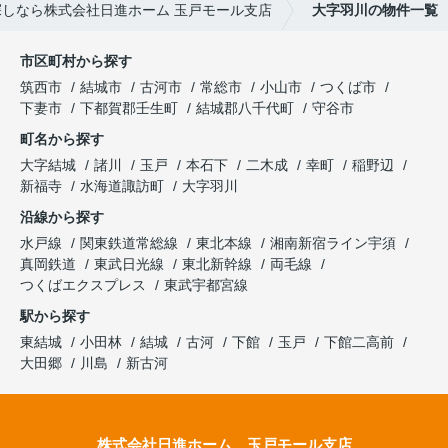
しなら株式会社日進ホーム 玉戸モール支店
大字羽川の物件一覧
市区町村から探す
筑西市
結城市
古河市
常総市
小山市
つくば市
下妻市
下都賀郡壬生町
結城郡八千代町
守谷市
町名から探す
大字結城
諸川
玉戸
本石下
二木成
幸町
稲野辺
新福寺
水海道諏訪町
大字羽川
沿線から探す
水戸線
関東鉄道常総線
東北本線
湘南新宿ライン宇須
真岡鉄道
東武日光線
東北新幹線
両毛線
つくばエクスプレス
東武宇都宮線
駅から探す
東結城
小田林
結城
古河
下館
玉戸
下館二高前
大田郷
川島
新古河
株式会社日進ホーム 玉戸モール支店