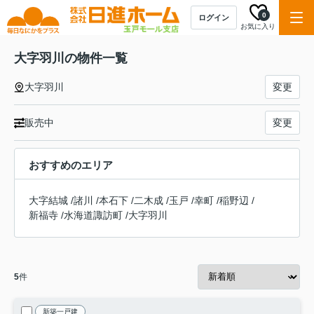
0
ログイン
お気に入り
大字羽川の物件一覧
大字羽川
変更
販売中
変更
おすすめのエリア
大字結城
/
諸川
/
本石下
/
二木成
/
玉戸
/
幸町
/
稲野辺
/
新福寺
/
水海道諏訪町
/
大字羽川
5
件
新築一戸建