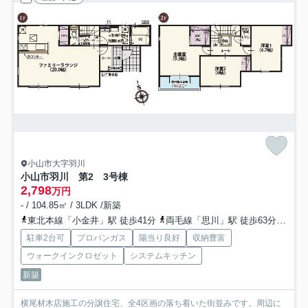
小山市大字羽川
小山市羽川 第2 3号棟
2,798
万円
- / 104.85㎡ / 3LDK /新築
東北本線「小金井」駅 徒歩41分
両毛線「思川」駅 徒歩63分
東北
駐車2台可
プロパンガス
陽当り良好
収納豊富
ウォークインクロゼット
システムキッチン
新築
横尾材木店施工の分譲住宅、全4区画の落ち着いた街並みです。周辺に