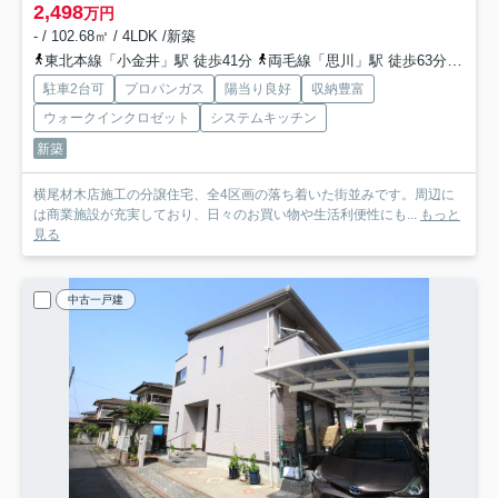
2,498
万円
- / 102.68㎡ / 4LDK /新築
東北本線「小金井」駅 徒歩41分
両毛線「思川」駅 徒歩63分
東北
駐車2台可
プロパンガス
陽当り良好
収納豊富
ウォークインクロゼット
システムキッチン
新築
横尾材木店施工の分譲住宅、全4区画の落ち着いた街並みです。周辺に
は商業施設が充実しており、日々のお買い物や生活利便性にも...
もっと
見る
中古一戸建