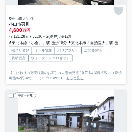
小山市大字羽川
小山市羽川
4,600
万円
- / 121.28㎡ / 3LDK＋S(納戸) /築12年
東北本線「小金井」駅 徒歩18分
東北本線「自治医大」駅 徒歩50分
陽当り良好
オール電化
バリアフリー
二世帯住宅
収納豊富
ウォークインクロゼット
【こだわりの充実設備のお家】 ○太陽光発電 10.71kw屋根搭載。（継続
可能/42円/kw） （12,500kw〜1...
もっと見る
中古一戸建