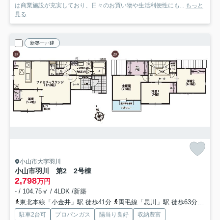
は商業施設が充実しており、日々のお買い物や生活利便性にも...
もっと
見る
新築一戸建
小山市大字羽川
小山市羽川 第2 2号棟
2,798
万円
- / 104.75㎡ / 4LDK /新築
東北本線「小金井」駅 徒歩41分
両毛線「思川」駅 徒歩63分
東北
駐車2台可
プロパンガス
陽当り良好
収納豊富