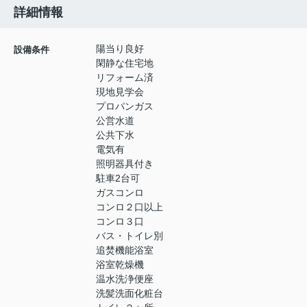
詳細情報
陽当り良好
設備条件
閑静な住宅地
リフォーム済
現地見学会
プロパンガス
公営水道
公共下水
電気有
照明器具付き
駐車2台可
ガスコンロ
コンロ２口以上
コンロ３口
バス・トイレ別
追焚機能浴室
浴室乾燥機
温水洗浄便座
洗髪洗面化粧台