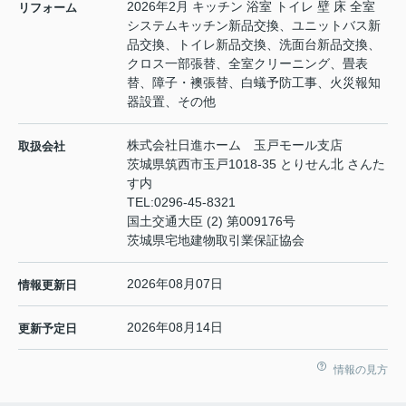
2026年2月 キッチン 浴室 トイレ 壁 床 全室
リフォーム
システムキッチン新品交換、ユニットバス新
品交換、トイレ新品交換、洗面台新品交換、
クロス一部張替、全室クリーニング、畳表
替、障子・襖張替、白蟻予防工事、火災報知
器設置、その他
株式会社日進ホーム 玉戸モール支店
取扱会社
茨城県筑西市玉戸1018-35 とりせん北 さんた
す内
TEL:
0296-45-8321
国土交通大臣 (2) 第009176号
茨城県宅地建物取引業保証協会
2026年08月07日
情報更新日
2026年08月14日
更新予定日
情報の見方