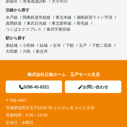
新福寺
水海道諏訪町
大字羽川
沿線から探す
水戸線
関東鉄道常総線
東北本線
湘南新宿ライン宇須
真岡鉄道
東武日光線
東北新幹線
両毛線
つくばエクスプレス
東武宇都宮線
駅から探す
東結城
小田林
結城
古河
下館
玉戸
下館二高前
大田郷
川島
新古河
株式会社日進ホーム 玉戸モール支店
0296-45-8321
お問い合わせ
〒308-0847
茨城県筑西市玉戸1018-35 とりせん北 さんたす内
営業時間：
9:00～19:00
定休日：
水曜日