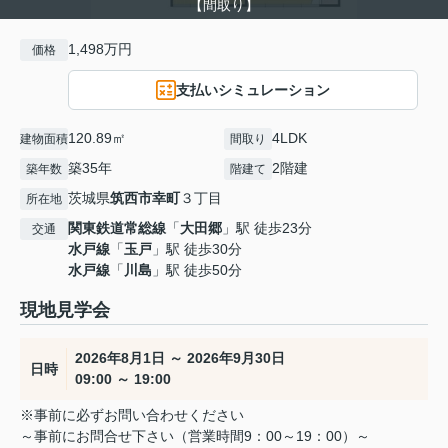
【間取り】
1,498万円
価格
支払いシミュレーション
120.89㎡
4LDK
建物面積
間取り
築35年
2階建
築年数
階建て
茨城県
筑西市
幸町
３丁目
所在地
関東鉄道常総線
「
大田郷
」駅 徒歩23分
交通
水戸線
「
玉戸
」駅 徒歩30分
水戸線
「
川島
」駅 徒歩50分
現地見学会
2026年8月1日 ～ 2026年9月30日
日時
09:00 ～ 19:00
※事前に必ずお問い合わせください
～事前にお問合せ下さい（営業時間9：00～19：00）～