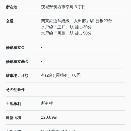
茨城県
筑西市
幸町
３丁目
所在地
関東鉄道常総線
「
大田郷
」駅 徒歩23分
交通
水戸線
「
玉戸
」駅 徒歩30分
水戸線
「
川島
」駅 徒歩50分
-
修繕積立金
-
修繕積立基金
有(2台)(屋根有) / 0円
駐車場 / 月額
その他条件
所有権
土地権利
120.89㎡
建物面積