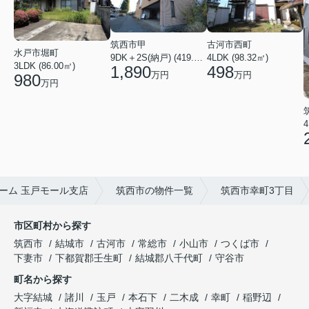
筑西市甲
古河市西町
水戸市堀町
9DK＋2S(納戸) (419.56㎡)
4LDK (98.32㎡)
3LDK (86.00㎡)
1,890
498
万円
万円
980
万円
4
ーム 玉戸モール支店
筑西市の物件一覧
筑西市幸町3丁目
市区町村から探す
筑西市
結城市
古河市
常総市
小山市
つくば市
下妻市
下都賀郡壬生町
結城郡八千代町
守谷市
町名から探す
大字結城
諸川
玉戸
本石下
二木成
幸町
稲野辺