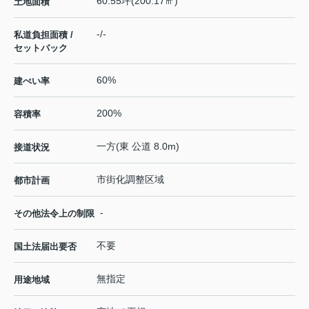
60.55坪(200.17㎡)
土地面積
-/-
私道負担面積 /
セットバック
60%
建ぺい率
200%
容積率
一方(東 公道 8.0m)
接道状況
市街化調整区域
都市計画
-
その他法令上の制限
不要
国土法届出要否
無指定
用途地域