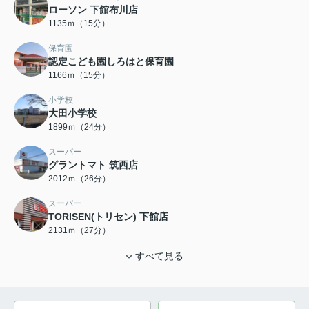
ローソン 下館布川店
1135ｍ（15分）
保育園
認定こども園しろはと保育園
1166ｍ（15分）
小学校
大田小学校
1899ｍ（24分）
スーパー
グラントマト 筑西店
2012ｍ（26分）
スーパー
TORISEN(トリセン) 下館店
2131ｍ（27分）
すべて見る