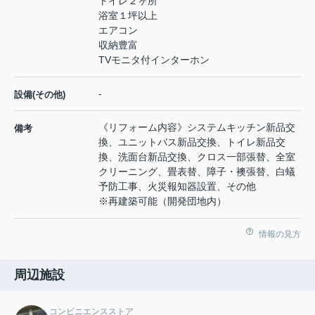
トイレ２ヶ所
浴室１坪以上
エアコン
収納豊富
TVモニタ付インターホン
-
設備(その他)
《リフォーム内容》システムキッチン新品交
備考
換、ユニットバス新品交換、トイレ新品交
換、洗面台新品交換、クロス一部張替、全室
クリーニング、畳表替、障子・襖張替、白蟻
予防工事、火災報知器設置、その他
※再建築可能（開発団地内）
情報の見方
周辺施設
コンビニエンスストア