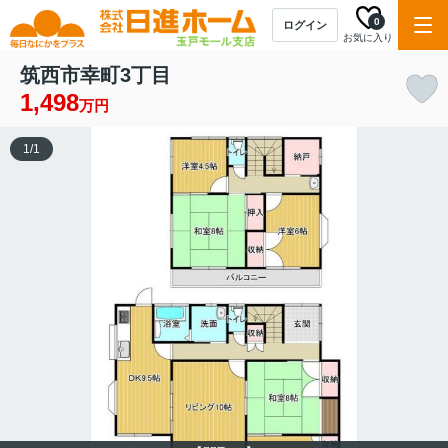
0
ログイン
お気に入り
筑西市幸町3丁目
1,498
万円
1
/
1