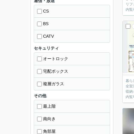
通信・放送
リフ
内覧
CS
BS
CATV
セキュリティ
オートロック
宅配ボックス
暮ら
複層ガラス
全室
収納
その他
内覧
最上階
南向き
角部屋