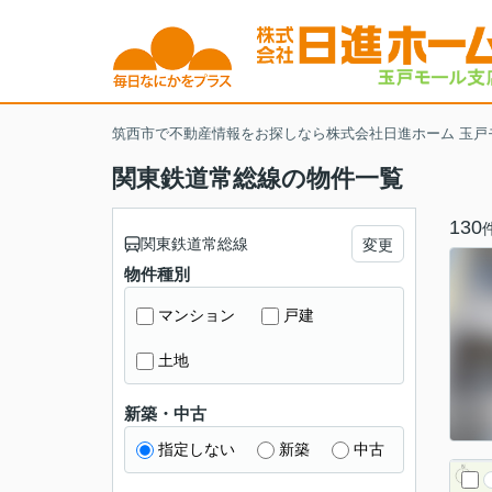
筑西市で不動産情報をお探しなら株式会社日進ホーム 玉戸
関東鉄道常総線の物件一覧
130
関東鉄道常総線
変更
物件種別
マンション
戸建
土地
新築・中古
指定しない
新築
中古