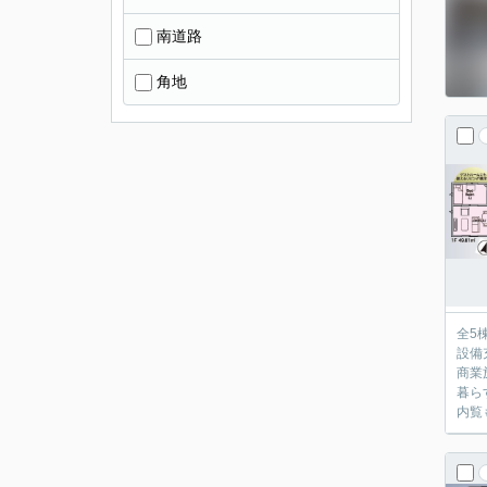
南道路
角地
全5
設備
商業
暮ら
内覧