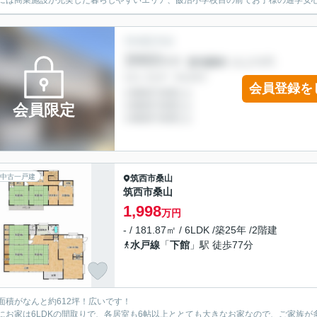
には商業施設が充実した暮らしやすいエリア、飯沼小学校目の前でお子様の通学安
会員登録を
会員限定
中古一戸建
筑西市
桑山
筑西市桑山
1,998
万円
- / 181.87㎡ / 6LDK /築25年 /2階建
水戸線
「
下館
」駅 徒歩77分
面積がなんと約612坪！広いです！
にお家は6LDKの間取りで、各居室も6帖以上ととても大きなお家なので、ご家族が