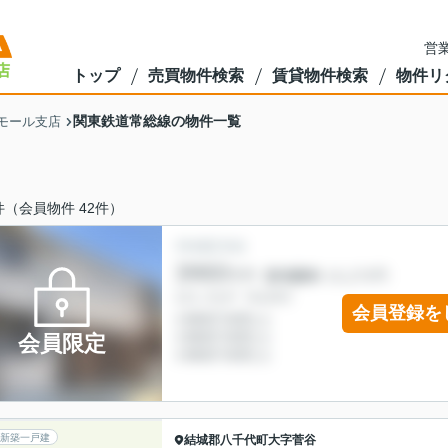
営業
トップ
売買物件検索
賃貸物件検索
物件リ
関東鉄道常総線の物件一覧
モール支店
件（会員物件 42件）
会員登録を
会員限定
新築一戸建
結城郡八千代町
大字菅谷