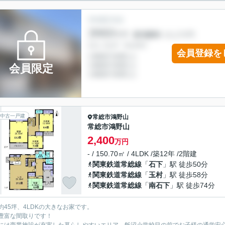
会員登録を
会員限定
中古一戸建
常総市
鴻野山
常総市鴻野山
2,400
万円
- / 150.70㎡ / 4LDK /築12年 /2階建
関東鉄道常総線
「
石下
」駅 徒歩50分
関東鉄道常総線
「
玉村
」駅 徒歩58分
関東鉄道常総線
「
南石下
」駅 徒歩74分
約45坪、4LDKの大きなお家です。
豊富な間取りです！