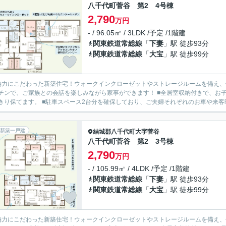
八千代町菅谷 第2 4号棟
2,790
万円
- / 96.05㎡ / 3LDK /予定 /1階建
関東鉄道常総線
「
下妻
」駅 徒歩93分
関東鉄道常総線
「
大宝
」駅 徒歩99分
納力にこだわった新築住宅！ウォークインクローゼットやストレージルームを備え、住
チンで、ご家族との会話を楽しみながら家事ができます！ ■全居室収納付きで、お
きり保てます。 ■駐車スペース2台分を確保しており、ご夫婦それぞれのお車や来客時に
新築一戸建
結城郡八千代町
大字菅谷
八千代町菅谷 第2 3号棟
2,790
万円
- / 105.99㎡ / 4LDK /予定 /1階建
関東鉄道常総線
「
下妻
」駅 徒歩93分
関東鉄道常総線
「
大宝
」駅 徒歩99分
納力にこだわった新築住宅！ウォークインクローゼットやストレージルームを備え、住