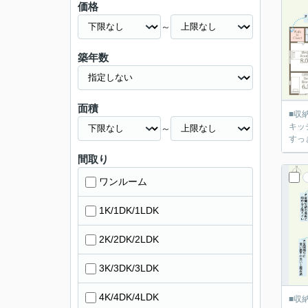
価格
～
築年数
面積
■収
キッ
～
すっ
間取り
ワンルーム
1K/1DK/1LDK
2K/2DK/2LDK
3K/3DK/3LDK
4K/4DK/4LDK
■収