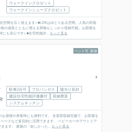
ウォークインクロゼット
ウォークインシューズクロゼット
空間を広く使えます♪ ■LDKはゆとりある空間。人気の対面
子様の成長とともに増える荷物もしっかり収納可能。お部屋を
も安心です♪ ■住宅性能評...
もっと見る
ペット可
新築
分
分
駐車2台可
プロパンガス
陽当り良好
建設住宅性能評価書付
収納豊富
分
システムキッチン
スペースなど多目的に活用できます。 ベビーカーやアウトドア
用品もすっきり収納できる玄関土間収納付き。外で使うものを室内に持ち込まずに保管できます。 家族の「欲しかった...
もっと見る