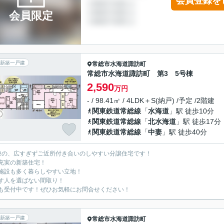
会員登録を
会員限定
新築一戸建
常総市
水海道諏訪町
常総市水海道諏訪町 第3 5号棟
2,590
万円
- / 98.41㎡ / 4LDK＋S(納戸) /予定 /2階建
関東鉄道常総線
「
水海道
」駅 徒歩10分
関東鉄道常総線
「
北水海道
」駅 徒歩17分
関東鉄道常総線
「
中妻
」駅 徒歩40分
棟の、広すぎずご近所付き合いのしやすい分譲住宅です！
充実の新築住宅！
施設も多く暮らしやすい立地！
す人を選ばない間取り！
も受付中です！ぜひお気軽にお問合せください！
新築一戸建
常総市
水海道諏訪町