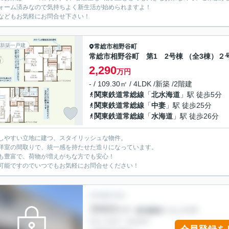
ォーム済みなので気持ちよく新生活が始められますよ！
などもお気軽にお問合せ下さい！
新築一戸建
常総市
相野谷町
常総市相野谷町 第1 2号棟 （全3棟）２
2,290
万円
- / 109.30㎡ / 4LDK /新築 /2階建
関東鉄道常総線
「
北水海道
」駅 徒歩5分
関東鉄道常総線
「
中妻
」駅 徒歩25分
関東鉄道常総線
「
水海道
」駅 徒歩26分
しやすい立地に建つ、スタイリッシュな物件。
洋室の間取りで、統一感を持たせた造りになっています。
も豊富で、荷物が増えがちな方でも安心！
可能ですのでいつでもお気軽にお問合せください！