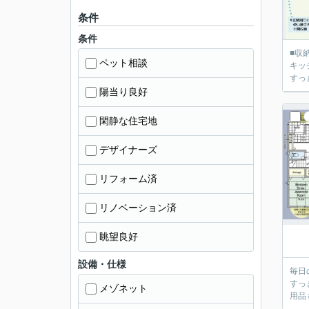
条件
条件
■収
ペット相談
キッ
すっ
陽当り良好
閑静な住宅地
デザイナーズ
リフォーム済
リノベーション済
眺望良好
設備・仕様
毎日の「暮らし
すっ
メゾネット