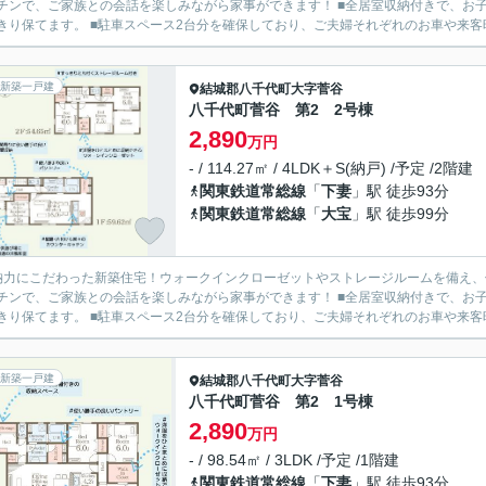
チンで、ご家族との会話を楽しみながら家事ができます！ ■全居室収納付きで、お
きり保てます。 ■駐車スペース2台分を確保しており、ご夫婦それぞれのお車や来客時に
新築一戸建
結城郡八千代町
大字菅谷
八千代町菅谷 第2 2号棟
2,890
万円
- / 114.27㎡ / 4LDK＋S(納戸) /予定 /2階建
関東鉄道常総線
「
下妻
」駅 徒歩93分
関東鉄道常総線
「
大宝
」駅 徒歩99分
納力にこだわった新築住宅！ウォークインクローゼットやストレージルームを備え、住
チンで、ご家族との会話を楽しみながら家事ができます！ ■全居室収納付きで、お
きり保てます。 ■駐車スペース2台分を確保しており、ご夫婦それぞれのお車や来客時に
新築一戸建
結城郡八千代町
大字菅谷
八千代町菅谷 第2 1号棟
2,890
万円
- / 98.54㎡ / 3LDK /予定 /1階建
関東鉄道常総線
「
下妻
」駅 徒歩93分