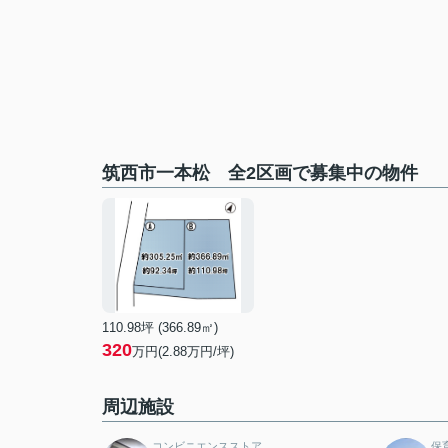
筑西市一本松 全2区画で募集中の物件
110.98坪 (366.89㎡)
320
万円(2.88万円/坪)
周辺施設
コンビニエンスストア
保