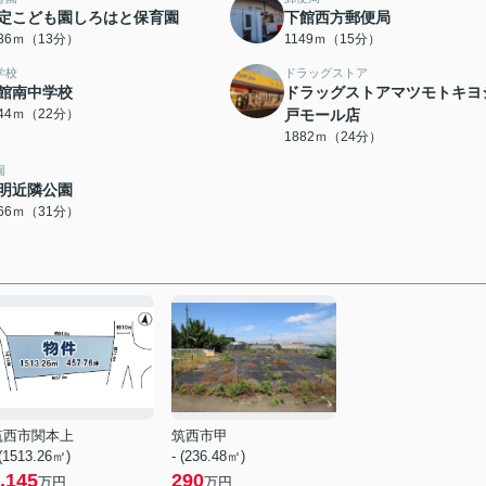
定こども園しろはと保育園
下館西方郵便局
036ｍ（13分）
1149ｍ（15分）
学校
ドラッグストア
館南中学校
ドラッグストアマツモトキヨ
744ｍ（22分）
戸モール店
1882ｍ（24分）
園
明近隣公園
466ｍ（31分）
筑西市関本上
筑西市甲
 (1513.26㎡)
- (236.48㎡)
,145
290
万円
万円