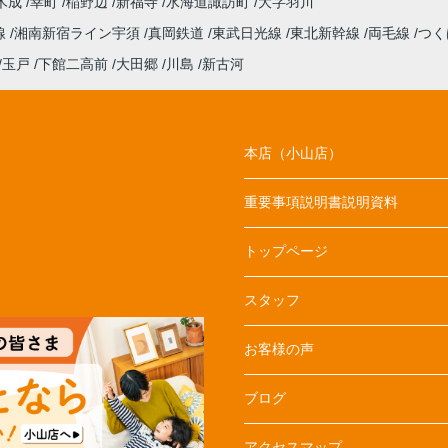
木成
幸町
稲野辺
新福寺
水海道諏訪町
大字羽川
線
湘南新宿ライン宇須
真岡鉄道
東武日光線
東北新幹線
両毛線
つく
玉戸
下館二高前
大田郷
川島
新古河
本店（小山店）
重要事項説明書説明資料
トップページ
スタッフ
お客様の声
ブログ
アクセスマップ