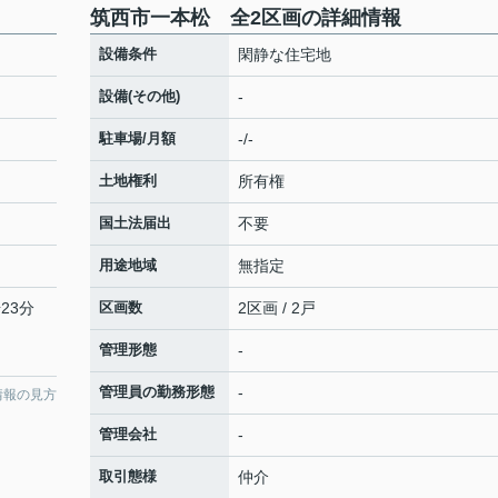
筑西市一本松 全2区画の詳細情報
設備条件
閑静な住宅地
設備(その他)
-
駐車場/月額
-/-
土地権利
所有権
国土法届出
不要
用途地域
無指定
23分
区画数
2区画 / 2戸
管理形態
-
管理員の勤務形態
-
情報の見方
管理会社
-
取引態様
仲介