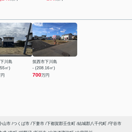
下川島
筑西市下川島
.55㎡)
- (208.16㎡)
700
万円
万円
小山市
つくば市
下妻市
下都賀郡壬生町
結城郡八千代町
守谷市