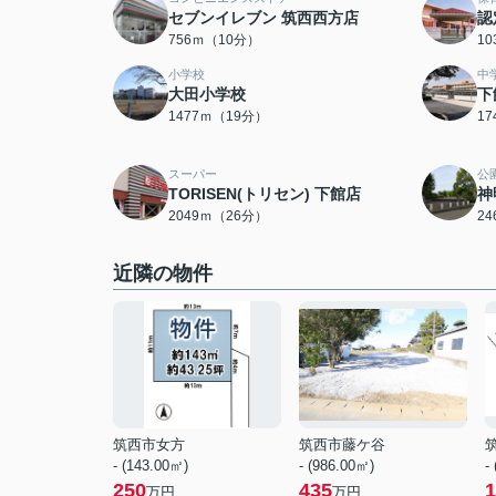
セブンイレブン 筑西西方店
認
756ｍ（10分）
1
小学校
中
大田小学校
下
1477ｍ（19分）
1
スーパー
公
TORISEN(トリセン) 下館店
神
2049ｍ（26分）
2
近隣の物件
筑西市女方
筑西市藤ケ谷
- (143.00㎡)
- (986.00㎡)
-
250
435
1
万円
万円