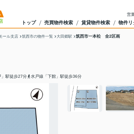
営業
トップ
売買物件検索
賃貸物件検索
物件リ
筑西市一本松 全2区画
モール支店
筑西市の物件一覧
大田郷駅
」駅徒歩27分
水戸線「下館」駅徒歩36分