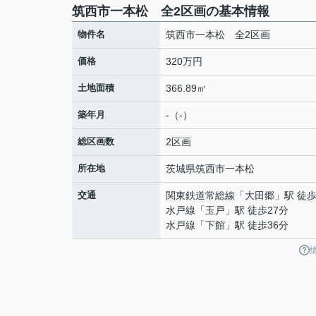
筑西市一本松 全2区画の基本情報
物件名
筑西市一本松 全2区画
価格
320万円
土地面積
366.89㎡
築年月
-（-）
総区画数
2区画
所在地
茨城県
筑西市
一本松
交通
関東鉄道常総線
「
大田郷
」駅 徒歩
水戸線
「
玉戸
」駅 徒歩27分
水戸線
「
下館
」駅 徒歩36分