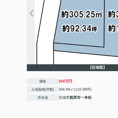
【区画図】
320万円
価格
366.89㎡(110.98坪)
土地面積(坪数)
茨城県
筑西市
一本松
所在地