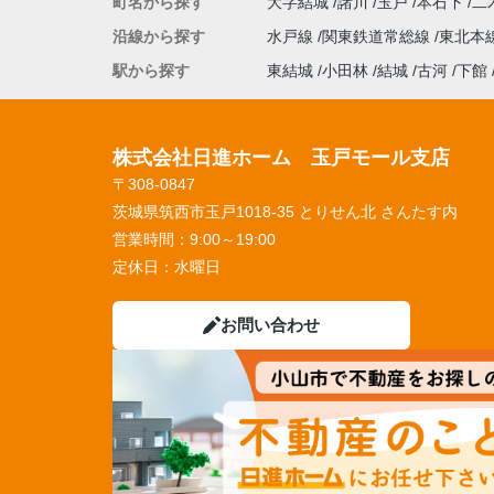
町名から探す
大字結城
諸川
玉戸
本石下
二
沿線から探す
水戸線
関東鉄道常総線
東北本
駅から探す
東結城
小田林
結城
古河
下館
株式会社日進ホーム 玉戸モール支店
〒308-0847
茨城県筑西市玉戸1018-35 とりせん北 さんたす内
営業時間：
9:00～19:00
定休日：
水曜日
お問い合わせ