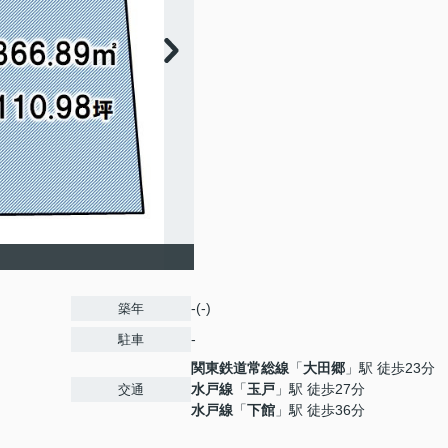
-(-)
築年
-
駐車
関東鉄道常総線
「
大田郷
」駅 徒歩23分
水戸線
「
玉戸
」駅 徒歩27分
交通
水戸線
「
下館
」駅 徒歩36分