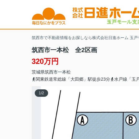
筑西市で不動産情報をお探しなら株式会社日進ホーム 玉戸
筑西市一本松 全2区画
320万円
茨城県
筑西市
一本松
関東鉄道常総線「大田郷」駅徒歩23分
水戸線「玉戸
1
/
2