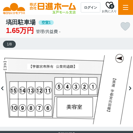
0
ログイン
お気に入り
塙田駐車場
空室1
1.65万円
管理/共益費 -
1
/
8