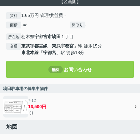
【区画図】
1.65万円 管理/共益費 -
賃料
-㎡
-
面積
間取り
栃木県
宇都宮市
塙田
１丁目
所在地
東武宇都宮線
「
東武宇都宮
」駅 徒歩15分
交通
東北本線
「
宇都宮
」駅 徒歩18分
お問い合わせ
無料
塙田駐車場の募集中物件
7-12
16,500円
-(-)
地図