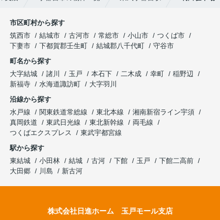
市区町村から探す
筑西市
結城市
古河市
常総市
小山市
つくば市
下妻市
下都賀郡壬生町
結城郡八千代町
守谷市
町名から探す
大字結城
諸川
玉戸
本石下
二木成
幸町
稲野辺
新福寺
水海道諏訪町
大字羽川
沿線から探す
水戸線
関東鉄道常総線
東北本線
湘南新宿ライン宇須
真岡鉄道
東武日光線
東北新幹線
両毛線
つくばエクスプレス
東武宇都宮線
駅から探す
東結城
小田林
結城
古河
下館
玉戸
下館二高前
大田郷
川島
新古河
株式会社日進ホーム 玉戸モール支店