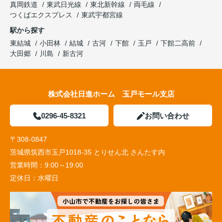
真岡鉄道
東武日光線
東北新幹線
両毛線
つくばエクスプレス
東武宇都宮線
駅から探す
東結城
小田林
結城
古河
下館
玉戸
下館二高前
大田郷
川島
新古河
株式会社日進ホーム 玉戸モール支店
0296-45-8321
お問い合わせ
〒308-0847
茨城県筑西市玉戸1018-35 とりせん北 さんたす内
営業時間：
9:00～19:00
定休日：
水曜日