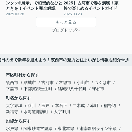
ンタン®展示』で幻想的なひと
2025】古河市で春を満喫！家
ときを！イベント完全解説
族で楽しめるイベントガイド
2025.03.28
2025.03.23
もっと見る
ブログトップへ
初日の出で新年を迎えよう！筑西市の魅力と住まい探し情報も紹介☆彡
市区町村から探す
筑西市
結城市
古河市
常総市
小山市
つくば市
下妻市
下都賀郡壬生町
結城郡八千代町
守谷市
町名から探す
大字結城
諸川
玉戸
本石下
二木成
幸町
稲野辺
新福寺
水海道諏訪町
大字羽川
沿線から探す
水戸線
関東鉄道常総線
東北本線
湘南新宿ライン宇須