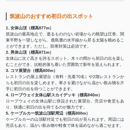
筑波山のおすすめ初日の出スポット
1. 女体山頂（標高877m）
筑波山の最高地点で、遮るもののない岩場からの眺望は圧巻。関
東平野を一望しながら、鹿島灘の水平線から昇る太陽を眺めるこ
とができます。ただし、防寒対策は必須です。
2. 男体山頂（標高871m）
女体山に次ぐ高さを誇るスポット。木々の間から初日の出を楽し
むことができ、比較的落ち着いた雰囲気で新年を迎えられます。
3. コマ展望台（標高800m）
レストランの屋上展望台（有料・先着70名）や2階レストランか
らも初日の出を楽しめます。寒さを避けながら温かい飲み物を片
手に初日の出を待つことができます。
4. ロープウェイ女体山駅スカイデッキ（標高840m）
ロープウェイの女体山駅に併設された展望台。売店や食堂もあ
り、快適に初日の出を待てるのが魅力です。
5. ケーブルカー筑波山頂駅周辺（標高800m）
ケーブルカーの山頂駅付近でも初日の出が見られます。周辺には
売店もあり、温かい飲み物や軽食で体を温めながら過ごせます。