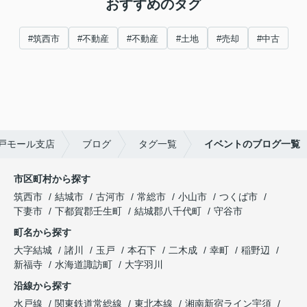
おすすめのタグ
#筑西市
#不動産
#不動産
#土地
#売却
#中古
戸モール支店
ブログ
タグ一覧
イベントのブログ一覧
市区町村から探す
筑西市
結城市
古河市
常総市
小山市
つくば市
下妻市
下都賀郡壬生町
結城郡八千代町
守谷市
町名から探す
大字結城
諸川
玉戸
本石下
二木成
幸町
稲野辺
新福寺
水海道諏訪町
大字羽川
沿線から探す
水戸線
関東鉄道常総線
東北本線
湘南新宿ライン宇須