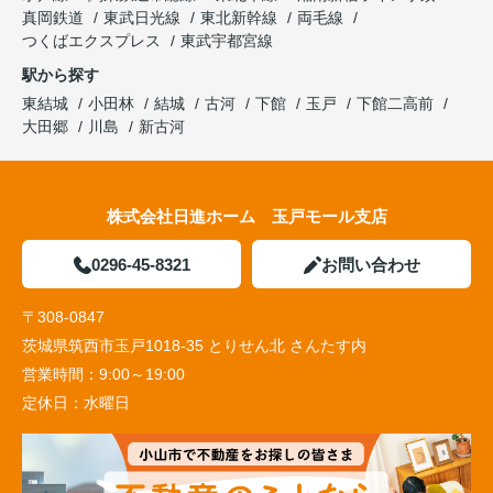
真岡鉄道
東武日光線
東北新幹線
両毛線
つくばエクスプレス
東武宇都宮線
駅から探す
東結城
小田林
結城
古河
下館
玉戸
下館二高前
大田郷
川島
新古河
株式会社日進ホーム 玉戸モール支店
0296-45-8321
お問い合わせ
〒308-0847
茨城県筑西市玉戸1018-35 とりせん北 さんたす内
営業時間：
9:00～19:00
定休日：
水曜日