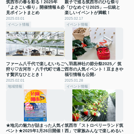
筑西市の春を彩る！2025年
親子で巡る筑西市のひな祭り
「よさこい祭り」開催情報＆必
「ひなめぐり2025」—伝統と
見ポイントまとめ
楽しいイベントが満載！
2025.03.01
2025.02.17
イベント情報
イベント情報
ファーム八千代で楽しむいちご
＼羽黒神社の節分祭2025／ 筑
狩り♡古河市・八千代町で過ご
西市の人気イベント！豆まきや
す贅沢なひととき！
福引情報も公開♪
2025.02.01
2025.01.28
地域情報
イベント情報
★地元の魅力が詰まった人気イ
筑西市「ストロベリーランド筑
ベント★2025年1月26日開催！
西」で家族みんなで楽しめるい