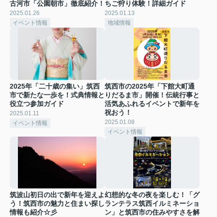
古河市「公園朝市」徹底紹介！
ちご狩り体験！詳細ガイド
2025.01.26
2025.01.13
イベント情報
地域情報
2025年「二十歳の集い」筑西
筑西市の2025年「下館大町通
市で新たな一歩を！式典情報と
りだるま市」開催！伝統行事と
役立つ参加ガイド
活気あふれるイベントで新年を
祝おう！
2025.01.11
2025.01.08
イベント情報
イベント情報
筑波山初日の出で新年を迎えよ
幻想的な冬の夜を楽しむ！「グ
う！筑西市の魅力と住まい探し
ランテラス筑西イルミネーショ
情報も紹介☆彡
ン」と筑西市の住みやすさを解