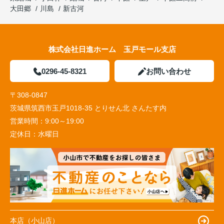
大田郷
川島
新古河
株式会社日進ホーム 玉戸モール支店
0296-45-8321
お問い合わせ
〒308-0847
茨城県筑西市玉戸1018-35 とりせん北 さんたす内
営業時間：
9:00～19:00
定休日：
水曜日
本店（小山店）