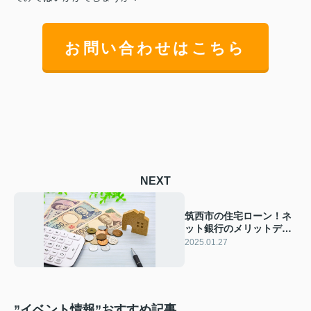
お問い合わせはこちら
NEXT
筑西市の住宅ローン！ネ
ット銀行のメリットデメ
リットと借り換え
2025.01.27
”イベント情報”おすすめ記事