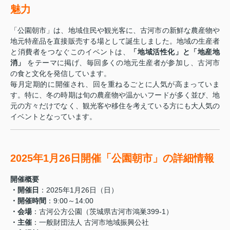
魅力
「公園朝市」は、地域住民や観光客に、古河市の新鮮な農産物や
地元特産品を直接販売する場として誕生しました。地域の生産者
と消費者をつなぐこのイベントは、
「地域活性化」と「地産地
消」
をテーマに掲げ、毎回多くの地元生産者が参加し、古河市
の食と文化を発信しています。
毎月定期的に開催され、回を重ねるごとに人気が高まっていま
す。特に、冬の時期は旬の農産物や温かいフードが多く並び、地
元の方々だけでなく、観光客や移住を考えている方にも大人気の
イベントとなっています。
2025年1月26日開催「公園朝市」の詳細情報
開催概要
・開催日
：2025年1月26日（日）
・開催時間
：9:00～14:00
・会場
：古河公方公園（茨城県古河市鴻巣399-1）
・主催
：一般財団法人 古河市地域振興公社