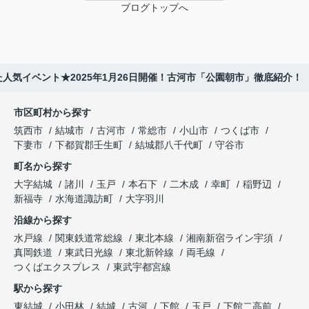
ブログトップへ
人気イベント★2025年1月26日開催！古河市「公園朝市」徹底紹介！
市区町村から探す
筑西市
結城市
古河市
常総市
小山市
つくば市
下妻市
下都賀郡壬生町
結城郡八千代町
守谷市
町名から探す
大字結城
諸川
玉戸
本石下
二木成
幸町
稲野辺
新福寺
水海道諏訪町
大字羽川
沿線から探す
水戸線
関東鉄道常総線
東北本線
湘南新宿ライン宇須
真岡鉄道
東武日光線
東北新幹線
両毛線
つくばエクスプレス
東武宇都宮線
駅から探す
東結城
小田林
結城
古河
下館
玉戸
下館二高前