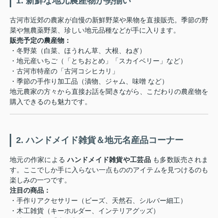
1. 新鮮な地元農産物が勢揃い
古河市近郊の農家が自慢の新鮮野菜や果物を直接販売。季節の野
菜や無農薬野菜、珍しい地元品種などが手に入ります。
販売予定の農産物：
・冬野菜（白菜、ほうれん草、大根、ねぎ）
・地元産いちご（「とちおとめ」「スカイベリー」など）
・古河市特産の「古河コシヒカリ」
・季節の手作り加工品（漬物、ジャム、味噌 など）
地元農家の方々から直接お話を聞きながら、こだわりの農産物を
購入できるのも魅力です。
2. ハンドメイド雑貨＆地元名産品コーナー
地元の作家による
ハンドメイド雑貨や工芸品
も多数販売されま
す。ここでしか手に入らない一点もののアイテムを見つけるのも
楽しみの一つです。
注目の商品：
・手作りアクセサリー（ビーズ、天然石、シルバー細工）
・木工雑貨（キーホルダー、インテリアグッズ）