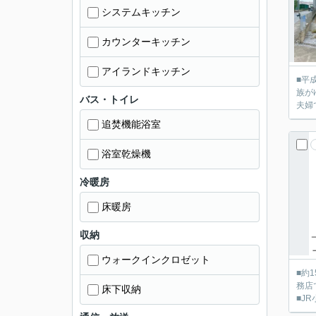
システムキッチン
カウンターキッチン
アイランドキッチン
■平
族が
バス・トイレ
夫婦
追焚機能浴室
浴室乾燥機
冷暖房
床暖房
収納
ウォークインクロゼット
■約
務店
床下収納
■J