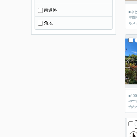
南道路
■ゆ
空間
角地
もス
■4
やす
合わ