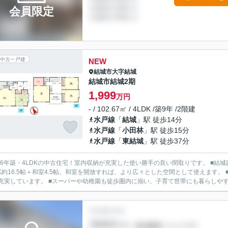
会員限定
中古一戸建
NEW
結城市
大字結城
結城市結城2期
1,999
万円
- / 102.67㎡ / 4LDK /築9年 /2階建
水戸線
「
結城
」駅 徒歩14分
水戸線
「
小田林
」駅 徒歩15分
水戸線
「
東結城
」駅 徒歩37分
016年築・4LDKの中古住宅！室内収納が充実した使い勝手の良い間取りです。 ■
DK約16.5帖＋和室4.5帖。和室を開放すれば、より広々とした空間として使えます。
充実しています。 ■スーパーや幼稚園も徒歩圏内に揃い、子育て世帯にも暮らしやすい