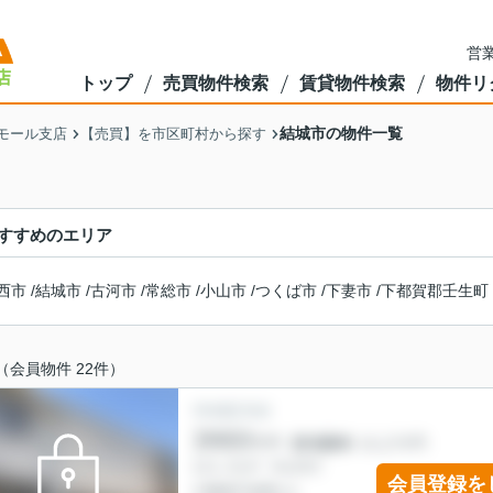
営業
トップ
売買物件検索
賃貸物件検索
物件リ
結城市の物件一覧
モール支店
【売買】を市区町村から探す
すすめのエリア
西市
/
結城市
/
古河市
/
常総市
/
小山市
/
つくば市
/
下妻市
/
下都賀郡壬生町
（会員物件 22件）
会員登録を