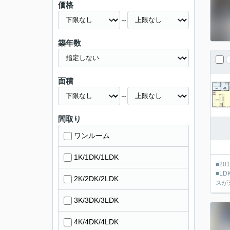
価格
～
築年数
面積
～
間取り
ワンルーム
1K/1DK/1LDK
■2
■L
2K/2DK/2LDK
スが
3K/3DK/3LDK
4K/4DK/4LDK