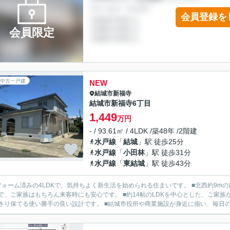
会員登録を
会員限定
中古一戸建
NEW
結城市
新福寺
結城市新福寺6丁目
1,449
万円
- / 93.61㎡ / 4LDK /築48年 /2階建
水戸線
「
結城
」駅 徒歩25分
水戸線
「
小田林
」駅 徒歩31分
水戸線
「
東結城
」駅 徒歩43分
フォーム済みの4LDKで、気持ちよく新生活を始められる住まいです。 ■北西約9m
で、ご家族はもちろん来客時にも安心です。 ■約14帖のLDKを中心とした、ご家族
きり保てる使い勝手の良い設計です。 ■結城市役所や商業施設が身近に揃い、毎日の暮