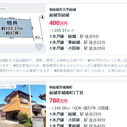
売地
結城市
大字結城
結城市結城
400
万円
- / 155.37㎡ / -
水戸線
「
結城
」駅 徒歩5分
水戸線
「
東結城
」駅 徒歩22分
水戸線
「
小田林
」駅 徒歩29分
R結城駅まで徒歩圏内で、通勤・通学にも便利な立地です！ ■約47坪のちょうど良
けます！ ■現況更地のため、解体費用を抑えながらスムーズに建築計画を進められま
理想のマイホームを建築できます！ ■前面道路約7.0mとゆとりがあり、お車の出入りも
中古一戸建
結城市
城南町
結城市城南町1丁目
780
万円
- / 140.08㎡ / 6DK /築57年 /2階建
水戸線
「
結城
」駅 徒歩23分
水戸線
「
小田林
」駅 徒歩30分
水戸線
「
東結城
」駅 徒歩43分