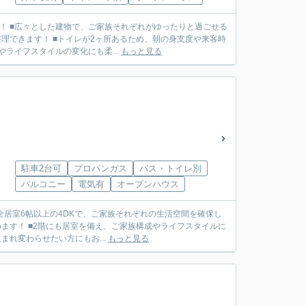
！ ■広々とした建物で、ご家族それぞれがゆったりと過ごせる
理できます！ ■トイレが2ヶ所あるため、朝の身支度や来客時
ライフスタイルの変化にも柔...
もっと見る
駐車2台可
プロパンガス
バス・トイレ別
バルコニー
電気有
オープンハウス
全居室6帖以上の4DKで、ご家族それぞれの生活空間を確保し
ます！ ■2階にも居室を備え、ご家族構成やライフスタイルに
れ変わらせたい方にもお...
もっと見る