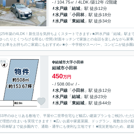
- / 104.75㎡ / 4LDK /築12年 /2階建
水戸線
「
結城
」駅 徒歩12分
水戸線
「
小田林
」駅 徒歩18分
水戸線
「
東結城
」駅 徒歩34分
成25年築の4LDK！新生活を気持ちよくスタートできます♪ ■JR水戸線「結城」駅
ゆったりとくつろげる明るい空間♪対面キッチンで家族との会話を楽しみながら家事
でお車をお持ちのご家庭にもおすすめ♪ ■小・中学校やスーパー、コンビニが徒歩圏内
売地
結城市
大字小田林
結城市小田林
450
万円
- / 508.00㎡ / -
水戸線
「
小田林
」駅 徒歩12分
水戸線
「
結城
」駅 徒歩23分
水戸線
「
東結城
」駅 徒歩44分
153坪のゆとりある敷地で、平屋や二世帯住宅など幅広い建築プランをご検討いただ
で理想の住まいを実現できます！ ■広いお庭や家庭菜園、ドッグラン、複数台分の
R小田林駅まで徒歩圏内で、通勤・通学にも便利な立地です！ ■現況更地のため、建築