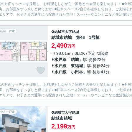
気の対面キッチンを採用し、お料理をしながらご家族との会話も楽しめます！ ■全
実。お部屋をすっきりと保てます♪ ■駐車スペース2台分を確保しており、ご夫婦そ
エリアで、お子さまの通学にも配慮された立地！スーパーやコンビニなど生活施設も揃
新築一戸建
結城市
大字結城
結城市結城 第46 1号棟
2,490
万円
- / 98.01㎡ / 3LDK /予定 /2階建
水戸線
「
結城
」駅 徒歩22分
水戸線
「
東結城
」駅 徒歩24分
水戸線
「
小田林
」駅 徒歩41分
気の対面キッチンを採用し、お料理をしながらご家族との会話も楽しめます！ ■全
実。お部屋をすっきりと保てます♪ ■駐車スペース2台分を確保しており、ご夫婦そ
エリアで、お子さまの通学にも配慮された立地！スーパーやコンビニなど生活施設も揃
中古一戸建
結城市
大字結城
結城市結城
2,199
万円