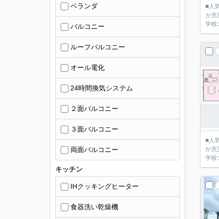
ベランダ
■人
が充
学校
バルコニー
ルーフバルコニー
オール電化
24時間換気システム
２面バルコニー
３面バルコニー
■人
両面バルコニー
が充
学校
キッチン
IHクッキングヒーター
食器洗い乾燥機