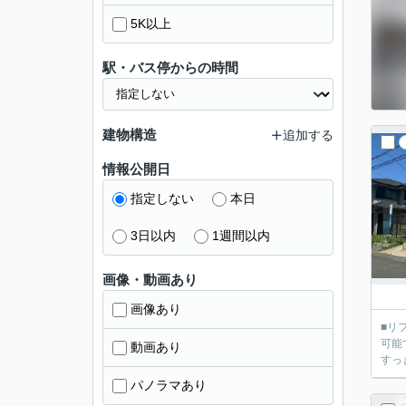
5K以上
駅・バス停からの時間
建物構造
追加する
情報公開日
指定しない
本日
3日以内
1週間以内
画像・動画あり
画像あり
■リ
可能
動画あり
すっ
パノラマあり