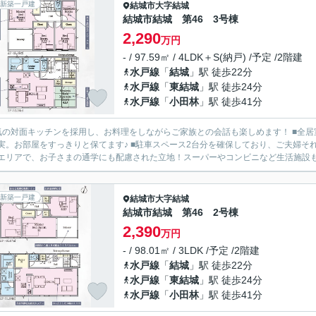
新築一戸建
結城市
大字結城
結城市結城 第46 3号棟
2,290
万円
- / 97.59㎡ / 4LDK＋S(納戸) /予定 /2階建
水戸線
「
結城
」駅 徒歩22分
水戸線
「
東結城
」駅 徒歩24分
水戸線
「
小田林
」駅 徒歩41分
気の対面キッチンを採用し、お料理をしながらご家族との会話も楽しめます！ ■全
実。お部屋をすっきりと保てます♪ ■駐車スペース2台分を確保しており、ご夫婦そ
エリアで、お子さまの通学にも配慮された立地！スーパーやコンビニなど生活施設も揃
新築一戸建
結城市
大字結城
結城市結城 第46 2号棟
2,390
万円
- / 98.01㎡ / 3LDK /予定 /2階建
水戸線
「
結城
」駅 徒歩22分
水戸線
「
東結城
」駅 徒歩24分
水戸線
「
小田林
」駅 徒歩41分