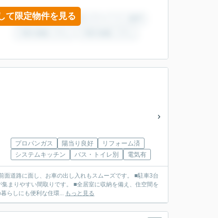
して限定物件を見る
プロパンガス
陽当り良好
リフォーム済
システムキッチン
バス・トイレ別
電気有
の前面道路に面し、お車の出し入れもスムーズです。 ■駐車3台
が集まりやすい間取りです。 ■全居室に収納を備え、住空間を
らしにも便利な住環...
もっと見る