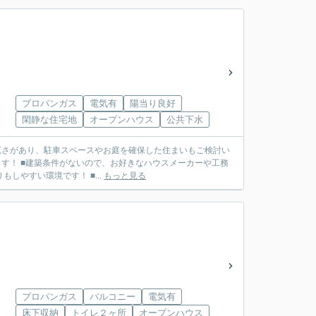
プロパンガス
電気有
陽当り良好
閑静な住宅地
オープンハウス
公共下水
い広さがあり、駐車スペースやお庭を確保した住まいもご検討い
す！ ■建築条件がないので、お好きなハウスメーカーや工務
しやすい環境です！ ■...
もっと見る
プロパンガス
バルコニー
電気有
床下収納
トイレ２ヶ所
オープンハウス