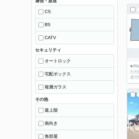
通信・放送
CS
BS
CATV
セキュリティ
オートロック
■J
ただ
宅配ボックス
店で
複層ガラス
その他
最上階
南向き
角部屋