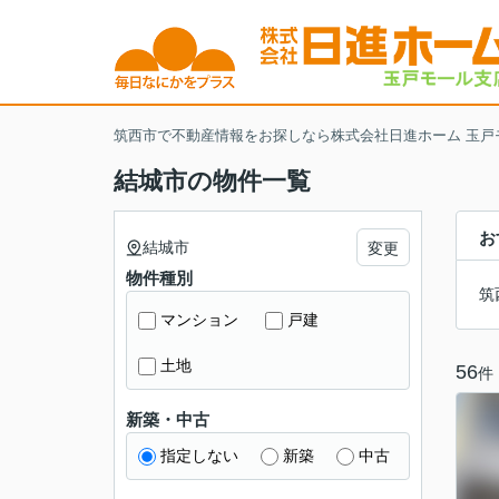
筑西市で不動産情報をお探しなら株式会社日進ホーム 玉戸
結城市の物件一覧
お
結城市
変更
物件種別
筑
マンション
戸建
土地
56
件
新築・中古
指定しない
新築
中古