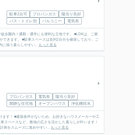
駐車2台可
プロパンガス
陽当り良好
バス・トイレ別
バルコニー
電気有
まで徒歩圏内！通勤・通学にも便利な立地です。 ■LDKは、ご家
ができます。 ■駐車スペースは並列2台分を確保しており、ご
に揃う暮らしやすい...
もっと見る
プロパンガス
電気有
陽当り良好
閑静な住宅地
オープンハウス
浄化槽排水
けます！ ■建築条件がないため、お好きなハウスメーカーや工
駐車スペースなど、敷地の広さを活かした暮らしが叶います！
計画をスムーズに進めやすい...
もっと見る