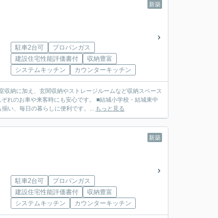
新築
駐車2台可
プロパンガス
建設住宅性能評価書付
収納豊富
システムキッチン
カウンターキッチン
居室収納に加え、玄関収納やストレージルームなど収納スペース
れぞれのお車や来客時にも安心です。 ■結城小学校・結城東中
い、毎日の暮らしに便利です。...
もっと見る
新築
駐車2台可
プロパンガス
建設住宅性能評価書付
収納豊富
システムキッチン
カウンターキッチン