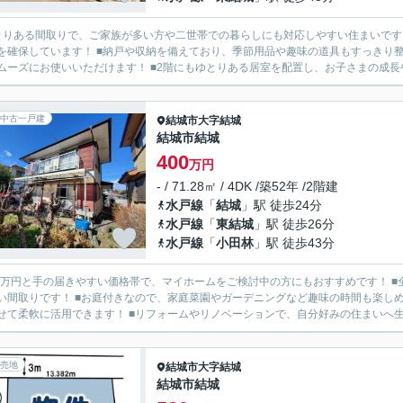
とりある間取りで、ご家族が多い方や二世帯での暮らしにも対応しやすい住まいです
を確保しています！ ■納戸や収納を備えており、季節用品や趣味の道具もすっきり整
ムーズにお使いいただけます！ ■2階にもゆとりある居室を配置し、お子さまの成長や
中古一戸建
結城市
大字結城
結城市結城
400
万円
- / 71.28㎡ / 4DK /築52年 /2階建
水戸線
「
結城
」駅 徒歩24分
水戸線
「
東結城
」駅 徒歩26分
水戸線
「
小田林
」駅 徒歩43分
00万円と手の届きやすい価格帯で、マイホームをご検討中の方にもおすすめです！ ■
い間取りです！ ■お庭付きなので、家庭菜園やガーデニングなど趣味の時間も楽しめ
せて柔軟に活用できます！ ■リフォームやリノベーションで、自分好みの住まいへ生ま
売地
結城市
大字結城
結城市結城