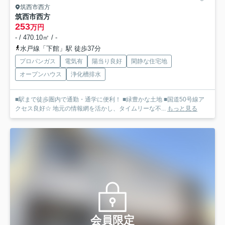
筑西市西方
筑西市西方
253
万円
- / 470.10㎡ / -
水戸線「下館」駅 徒歩37分
プロパンガス
電気有
陽当り良好
閑静な住宅地
オープンハウス
浄化槽排水
■駅まで徒歩圏内で通勤・通学に便利！ ■緑豊かな土地 ■国道50号線ア
クセス良好☆ 地元の情報網を活かし、タイムリーな不...
もっと見る
会員限定