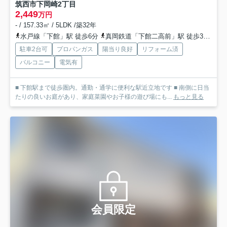
筑西市下岡崎2丁目
2,449
万円
- / 157.33㎡ / 5LDK /築32年
水戸線「下館」駅 徒歩6分
真岡鉄道「下館二高前」駅 徒歩32分
駐車2台可
プロパンガス
陽当り良好
リフォーム済
バルコニー
電気有
■ 下館駅まで徒歩圏内。通勤・通学に便利な駅近立地です ■ 南側に日当
たりの良いお庭があり、家庭菜園やお子様の遊び場にも...
もっと見る
会員限定