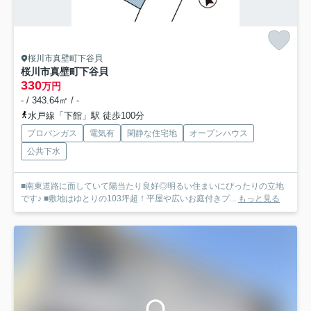
桜川市真壁町下谷貝
桜川市真壁町下谷貝
330
万円
- / 343.64㎡ / -
水戸線「下館」駅 徒歩100分
プロパンガス
電気有
閑静な住宅地
オープンハウス
公共下水
■南東道路に面していて陽当たり良好◎明るい住まいにぴったりの立地
です♪ ■敷地はゆとりの103坪超！平屋や広いお庭付きプ...
もっと見る