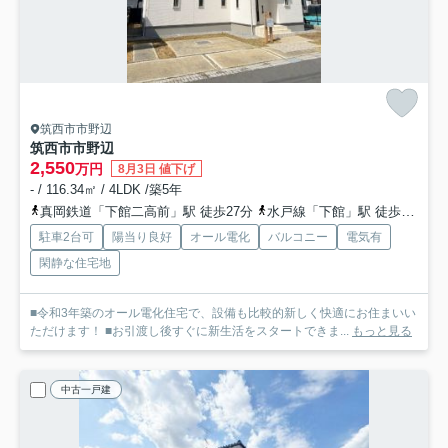
筑西市市野辺
筑西市市野辺
2,550
万円
8月3日 値下げ
- / 116.34㎡ / 4LDK /築5年
真岡鉄道「下館二高前」駅 徒歩27分
水戸線「下館」駅 徒歩28分
駐車2台可
陽当り良好
オール電化
バルコニー
電気有
閑静な住宅地
■令和3年築のオール電化住宅で、設備も比較的新しく快適にお住まいい
ただけます！ ■お引渡し後すぐに新生活をスタートできま...
もっと見る
中古一戸建