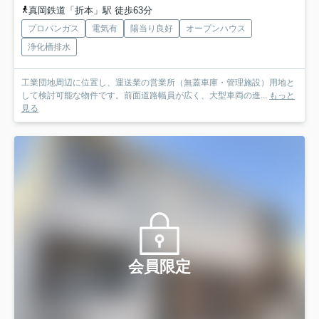
真岡鉄道「折本」駅 徒歩63分
プロパンガス
電気有
陽当り良好
オープンハウス
浄化槽排水
工業団地周辺に位置し、運送業の営業所（無蓋車庫・管理施設）用地と
して検討可能な物件です。前面道路幅員が広く、大型車両の進...
もっと
見る
会員限定