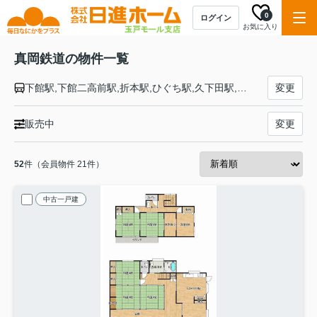
0
ログイン
お気に入り
真岡鉄道の物件一覧
下館駅,下館二高前駅,折本駅,ひぐち駅,久下田駅,寺内駅,真岡駅,北真岡駅,西田井駅,北山駅,益子駅,七井駅,多田羅駅,市塙駅,笹原田駅,天矢場駅,茂木駅
変更
販売中
変更
52
件（会員物件 21件）
中古一戸建