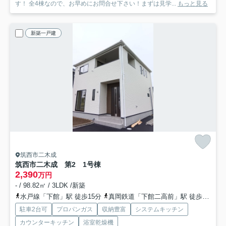
す！ 全4棟なので、お早めにお問合せ下さい！まずは見学...
もっと見る
新築一戸建
筑西市二木成
筑西市二木成 第2 1号棟
2,390
万円
- / 98.82㎡ / 3LDK /新築
水戸線「下館」駅 徒歩15分
真岡鉄道「下館二高前」駅 徒歩38分
駐車2台可
プロパンガス
収納豊富
システムキッチン
カウンターキッチン
浴室乾燥機