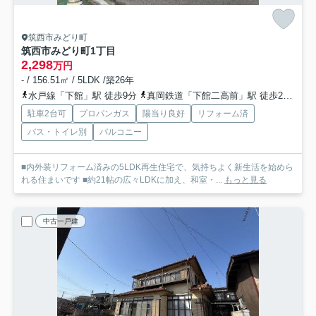
筑西市みどり町
筑西市みどり町1丁目
2,298
万円
- / 156.51㎡ / 5LDK /築26年
水戸線「下館」駅 徒歩9分
真岡鉄道「下館二高前」駅 徒歩29分
駐車2台可
プロパンガス
陽当り良好
リフォーム済
バス・トイレ別
バルコニー
■内外装リフォーム済みの5LDK再生住宅で、気持ちよく新生活を始めら
れる住まいです ■約21帖の広々LDKに加え、和室・...
もっと見る
中古一戸建