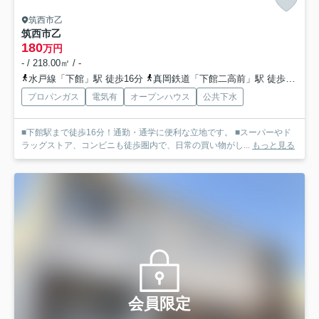
筑西市乙
筑西市乙
180
万円
- / 218.00㎡ / -
水戸線「下館」駅 徒歩16分
真岡鉄道「下館二高前」駅 徒歩18分
プロパンガス
電気有
オープンハウス
公共下水
■下館駅まで徒歩16分！通勤・通学に便利な立地です。 ■スーパーやド
ラッグストア、コンビニも徒歩圏内で、日常の買い物がし...
もっと見る
会員限定