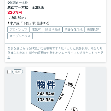
筑西市一本松
筑西市一本松 全2区画
320
万円
- / 366.89㎡ / -
水戸線「下館」駅 徒歩36分
プロパンガス
電気有
陽当り良好
閑静な住宅地
眺望良好
オープンハウス
自然を感じられる緑豊かな住環境です！広々とした視界良好、陽当たり
良好なお土地！ 都会の喧騒から離れたスローライフを送りた...
もっと見
る
売地