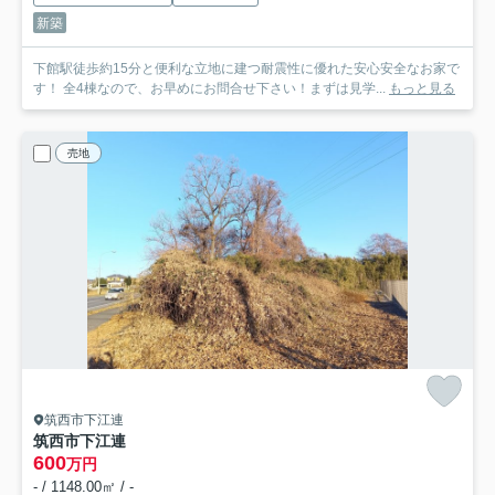
新築
下館駅徒歩約15分と便利な立地に建つ耐震性に優れた安心安全なお家で
す！ 全4棟なので、お早めにお問合せ下さい！まずは見学...
もっと見る
売地
筑西市下江連
筑西市下江連
600
万円
- / 1148.00㎡ / -