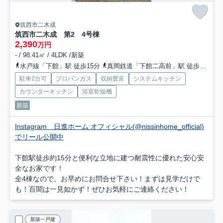
筑西市二木成
筑西市二木成 第2 4号棟
2,390
万円
- / 98.41㎡ / 4LDK /新築
水戸線「下館」駅 徒歩15分
真岡鉄道「下館二高前」駅 徒歩38分
駐車2台可
プロパンガス
収納豊富
システムキッチン
カウンターキッチン
浴室乾燥機
新築
Instagram 日進ホーム オフィシャル(@nissinhome_official)
でリール公開中
下館駅徒歩約15分と便利な立地に建つ耐震性に優れた安心安
全なお家です！
全4棟なので、お早めにお問合せ下さい！まずは見学だけで
も！百聞は一見如かず！ぜひお気軽にご連絡ください！
新築一戸建