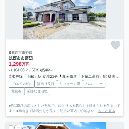
筑西市市野辺
筑西市市野辺
1,298
万円
- / 104.03㎡ / 5DK /築46年
水戸線「下館」駅 徒歩23分
真岡鉄道「下館二高前」駅 徒歩28分
プロパンガス
陽当り良好
リフォーム済
バルコニー
電気有
閑静な住宅地
■約135坪の広々とした敷地で、ゆとりある暮らしを叶えられる住まいで
す！ ■南向きで陽当たりが良く、明るい室内で心地よい...
もっと見る
中古一戸建