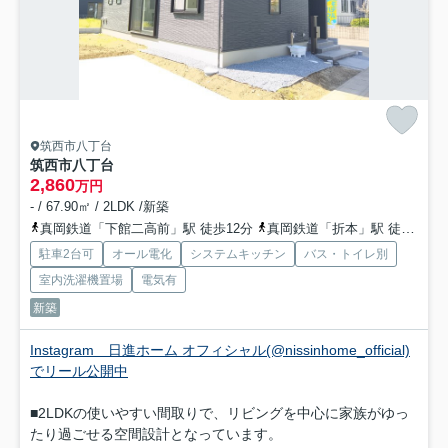
筑西市八丁台
筑西市八丁台
2,860
万円
- / 67.90㎡ / 2LDK /新築
真岡鉄道「下館二高前」駅 徒歩12分
真岡鉄道「折本」駅 徒歩24分
駐車2台可
オール電化
システムキッチン
バス・トイレ別
室内洗濯機置場
電気有
新築
Instagram 日進ホーム オフィシャル(@nissinhome_official)
でリール公開中
■2LDKの使いやすい間取りで、リビングを中心に家族がゆっ
たり過ごせる空間設計となっています。