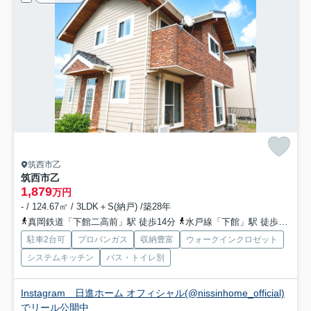
筑西市乙
筑西市乙
1,879
万円
- / 124.67㎡ / 3LDK＋S(納戸) /築28年
真岡鉄道「下館二高前」駅 徒歩14分
水戸線「下館」駅 徒歩21分
駐車2台可
プロパンガス
収納豊富
ウォークインクロゼット
システムキッチン
バス・トイレ別
Instagram 日進ホーム オフィシャル(@nissinhome_official)
でリール公開中