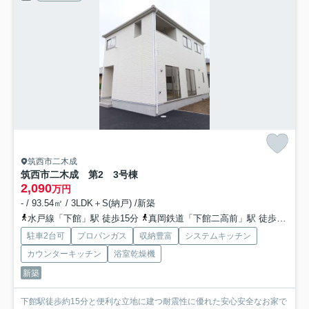
筑西市二木成
筑西市二木成 第2 3号棟
2,090
万円
- / 93.54㎡ / 3LDK＋S(納戸) /新築
水戸線「下館」駅 徒歩15分
真岡鉄道「下館二高前」駅 徒歩38分
駐車2台可
プロパンガス
収納豊富
システムキッチン
カウンターキッチン
浴室乾燥機
新築
下館駅徒歩約15分と便利な立地に建つ耐震性に優れた安心安全なお家で