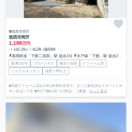
筑西市岡芹
筑西市岡芹
1,198
万円
- / 142.29㎡ / 4LDK /築59年
真岡鉄道「下館二高前」駅 徒歩1分
水戸線「下館」駅 徒歩29分
真
駐車2台可
プロパンガス
陽当り良好
リフォーム済
システムキッチン
浴室１坪以上
■内装リフォーム済みの4LDK再生住宅で、すぐに新生活をスタートしや
すい住まいです ■約17.5帖の広々LDKは、ご家族...
もっと見る