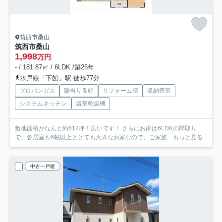
筑西市桑山
筑西市桑山
1,998
万円
- / 181.87㎡ / 6LDK /築25年
水戸線「下館」駅 徒歩77分
プロパンガス
陽当り良好
リフォーム済
収納豊富
システムキッチン
浴室乾燥機
敷地面積がなんと約612坪！広いです！ さらにお家は6LDKの間取り
で、各居室も6帖以上ととても大きなお家なので、ご家族...
もっと見る
中古一戸建