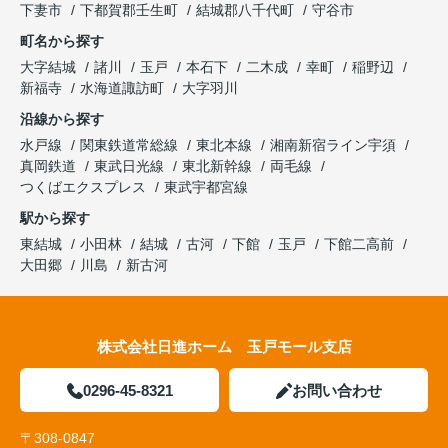
下妻市
下都賀郡壬生町
結城郡八千代町
守谷市
町名から探す
大字結城
諸川
玉戸
本石下
二木成
幸町
稲野辺
新福寺
水海道諏訪町
大字羽川
沿線から探す
水戸線
関東鉄道常総線
東北本線
湘南新宿ライン宇須
真岡鉄道
東武日光線
東北新幹線
両毛線
つくばエクスプレス
東武宇都宮線
駅から探す
東結城
小田林
結城
古河
下館
玉戸
下館二高前
大田郷
川島
新古河
株式会社日進ホーム 玉戸モール支店
0296-45-8321
お問い合わせ
〒308-0847