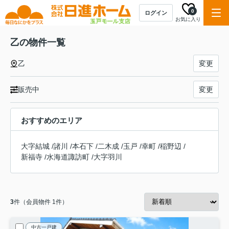
0
ログイン
お気に入り
乙の物件一覧
乙
変更
販売中
変更
おすすめのエリア
大字結城
/
諸川
/
本石下
/
二木成
/
玉戸
/
幸町
/
稲野辺
/
新福寺
/
水海道諏訪町
/
大字羽川
3
件（会員物件 1件）
中古一戸建