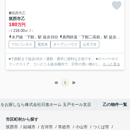
筑西市乙
筑西市乙
180
万円
- / 218.00㎡ / -
水戸線「下館」駅 徒歩16分
真岡鉄道「下館二高前」駅 徒歩18分
プロパンガス
電気有
オープンハウス
公共下水
■下館駅まで徒歩16分！通勤・通学に便利な立地です。 ■スーパーやド
ラッグストア、コンビニも徒歩圏内で、日常の買い物がし...
もっと見る
1
をお探しなら株式会社日進ホーム 玉戸モール支店
乙の物件一覧
市区町村から探す
筑西市
結城市
古河市
常総市
小山市
つくば市