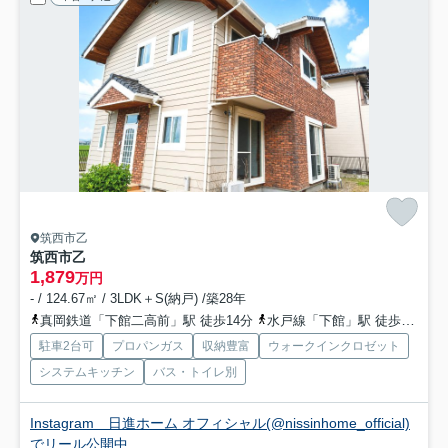
筑西市乙
筑西市乙
1,879
万円
- / 124.67㎡ / 3LDK＋S(納戸) /築28年
真岡鉄道「下館二高前」駅 徒歩14分
水戸線「下館」駅 徒歩21分
駐車2台可
プロパンガス
収納豊富
ウォークインクロゼット
システムキッチン
バス・トイレ別
Instagram 日進ホーム オフィシャル(@nissinhome_official)
でリール公開中