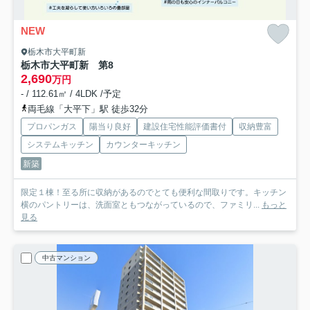
NEW
栃木市大平町新
栃木市大平町新 第8
2,690
万円
- / 112.61㎡ / 4LDK /予定
両毛線「大平下」駅 徒歩32分
プロパンガス
陽当り良好
建設住宅性能評価書付
収納豊富
システムキッチン
カウンターキッチン
新築
限定１棟！至る所に収納があるのでとても便利な間取りです。キッチン
横のパントリーは、洗面室ともつながっているので、ファミリ...
もっと
見る
中古マンション