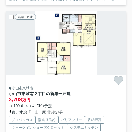
新築一戸建
小山市東城南
小山市東城南２丁目の新築一戸建
3,798
万円
- / 109.61㎡ / 4LDK /予定
東北本線「小山」駅 徒歩37分
プロパンガス
陽当り良好
バリアフリー
収納豊富
ウォークインシューズクロゼット
システムキッチン