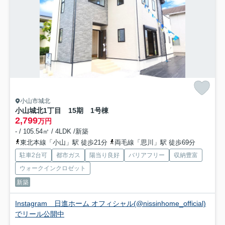
小山市城北
小山城北1丁目 15期 1号棟
2,799
万円
- / 105.54㎡ / 4LDK /新築
東北本線「小山」駅 徒歩21分
両毛線「思川」駅 徒歩69分
駐車2台可
都市ガス
陽当り良好
バリアフリー
収納豊富
ウォークインクロゼット
新築
Instagram 日進ホーム オフィシャル(@nissinhome_official)
でリール公開中