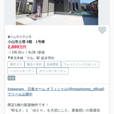
小山市大字土塔
小山市土塔 8期 1号棟
2,899
万円
- / 106.92㎡ / 4LDK /新築
東北本線「小山」駅 徒歩30分
都市ガス
陽当り良好
収納豊富
ウォークインクロゼット
システムキッチン
カウンターキッチン
新築
Instagram 日進ホーム オフィシャル(@nissinhome_official)
でリール公開中
限定1棟の新築物件です！
「明るさ」と「ゆとり」を大切にした、家族想いの新築住