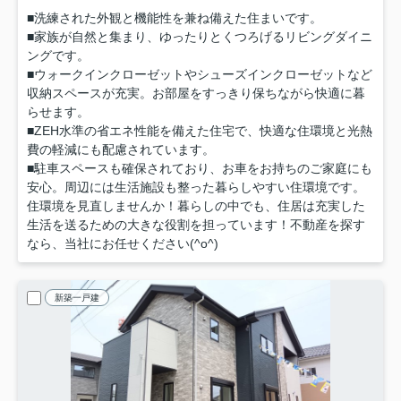
■洗練された外観と機能性を兼ね備えた住まいです。
■家族が自然と集まり、ゆったりとくつろげるリビングダイニ
ングです。
■ウォークインクローゼットやシューズインクローゼットなど
収納スペースが充実。お部屋をすっきり保ちながら快適に暮
らせます。
■ZEH水準の省エネ性能を備えた住宅で、快適な住環境と光熱
費の軽減にも配慮されています。
■駐車スペースも確保されており、お車をお持ちのご家庭にも
安心。周辺には生活施設も整った暮らしやすい住環境です。
住環境を見直しませんか！暮らしの中でも、住居は充実した
生活を送るための大きな役割を担っています！不動産を探す
なら、当社にお任せください(^o^)
新築一戸建