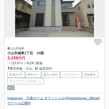
小山市城東
小山市城東1丁目 10期
3,159
万円
- / 113.97㎡ / 4LDK /新築
東北本線「小山」駅 徒歩20分
駐車2台可
都市ガス
陽当り良好
バリアフリー
収納豊富
ウォークインクロゼット
新築
Instagram 日進ホーム オフィシャル(@nissinhome_official)
でリール公開中