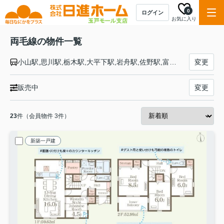
0
ログイン
お気に入り
両毛線の物件一覧
小山駅,思川駅,栃木駅,大平下駅,岩舟駅,佐野駅,富田駅,あしかがフラワーパーク駅,足利駅,山前駅,小俣駅,桐生駅,岩宿駅,国定駅,伊勢崎駅,駒形駅,前橋大島駅,前橋駅,新前橋駅
変更
販売中
変更
23
件（会員物件 3件）
新築一戸建