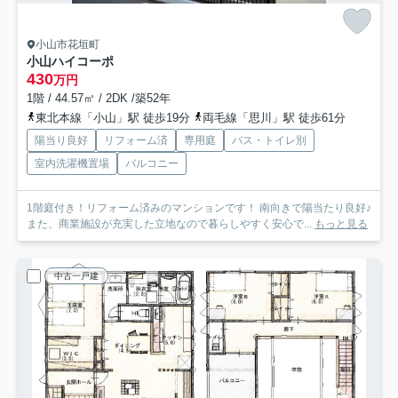
小山市花垣町
小山ハイコーポ
430
万円
1階 / 44.57㎡ / 2DK /築52年
東北本線「小山」駅 徒歩19分
両毛線「思川」駅 徒歩61分
陽当り良好
リフォーム済
専用庭
バス・トイレ別
室内洗濯機置場
バルコニー
1階庭付き！リフォーム済みのマンションです！ 南向きで陽当たり良好♪
また、商業施設が充実した立地なので暮らしやすく安心で...
もっと見る
中古一戸建