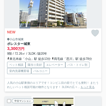
NEW
小山市城東
ポレスター城東
3,300
万円
9階 / 72.26㎡ / 3LDK /築20年
東北本線「小山」駅 徒歩13分
両毛線「思川」駅 徒歩78分
ペット相談
陽当り良好
エレベーター
バス・トイレ別
室内洗濯機置場
バルコニー
人気の小山駅東側のエリアです！コンビニ目の前でとても便利！ またう
れしいペット相談可能の物件となります！ 3LDKの広々...
もっと見る
中古マンション