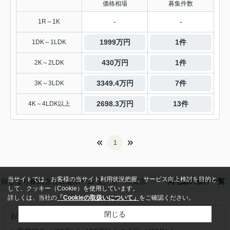
価格相場
募集件数
-
-
1R～1K
1999万円
1件
1DK～1LDK
430万円
1件
2K～2LDK
3349.4万円
7件
3K～3LDK
2698.3万円
13件
4K～4LDK以上
1
当サイトでは、お客様の当サイト利用状況把握、サービス向上検討を目的と
探しなら株式会社日進ホーム 玉戸モール支店
両毛線の物件一覧
して、クッキー（Cookie）を使用しています。
詳しくは、当社の
「Cookieの取扱いについて」
をご確認ください。
閉じる
おすすめこだわり特集