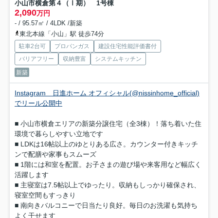
小山市横倉第４（Ⅰ期） 1号棟
2,090
万円
- / 95.57㎡ / 4LDK /新築
東北本線「小山」駅 徒歩74分
駐車2台可
プロパンガス
建設住宅性能評価書付
バリアフリー
収納豊富
システムキッチン
新築
Instagram 日進ホーム オフィシャル(@nissinhome_official)
でリール公開中
■ 小山市横倉エリアの新築分譲住宅（全3棟）！落ち着いた住
環境で暮らしやすい立地です
■ LDKは16帖以上のゆとりある広さ。カウンター付きキッチ
ンで配膳や家事もスムーズ
■ 1階には和室を配置。お子さまの遊び場や来客用など幅広く
活躍します
■ 主寝室は7.5帖以上でゆったり。収納もしっかり確保され、
寝室空間もすっきり
■ 南向きバルコニーで日当たり良好。毎日のお洗濯も気持ち
よく干せます