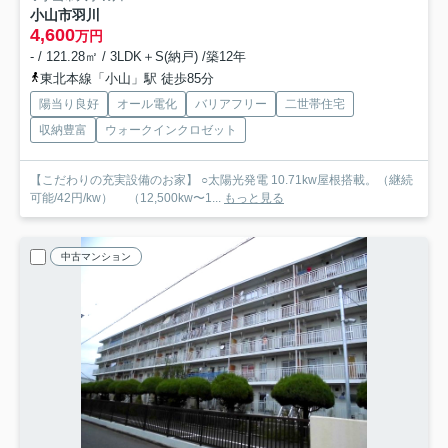
小山市羽川
4,600
万円
- / 121.28㎡ / 3LDK＋S(納戸) /築12年
東北本線「小山」駅 徒歩85分
陽当り良好
オール電化
バリアフリー
二世帯住宅
収納豊富
ウォークインクロゼット
【こだわりの充実設備のお家】 ○太陽光発電 10.71kw屋根搭載。（継続
可能/42円/kw） （12,500kw〜1...
もっと見る
中古マンション