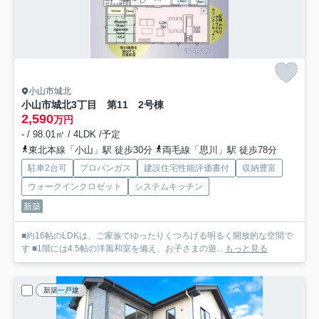
小山市城北
小山市城北3丁目 第11 2号棟
2,590
万円
- / 98.01㎡ / 4LDK /予定
東北本線「小山」駅 徒歩30分
両毛線「思川」駅 徒歩78分
駐車2台可
プロパンガス
建設住宅性能評価書付
収納豊富
ウォークインクロゼット
システムキッチン
新築
■約16帖のLDKは、ご家族でゆったりくつろげる明るく開放的な空間で
す ■1階には4.5帖の洋風和室を備え、お子さまの遊...
もっと見る
新築一戸建