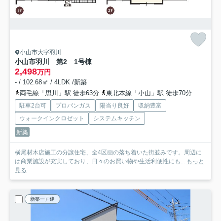
小山市大字羽川
小山市羽川 第2 1号棟
2,498
万円
- / 102.68㎡ / 4LDK /新築
両毛線「思川」駅 徒歩63分
東北本線「小山」駅 徒歩70分
駐車2台可
プロパンガス
陽当り良好
収納豊富
ウォークインクロゼット
システムキッチン
新築
横尾材木店施工の分譲住宅、全4区画の落ち着いた街並みです。周辺に
は商業施設が充実しており、日々のお買い物や生活利便性にも...
もっと
見る
新築一戸建