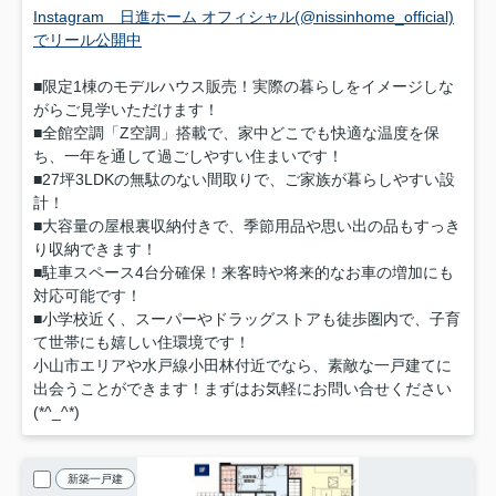
Instagram 日進ホーム オフィシャル(@nissinhome_official)
でリール公開中
■限定1棟のモデルハウス販売！実際の暮らしをイメージしな
がらご見学いただけます！
■全館空調「Z空調」搭載で、家中どこでも快適な温度を保
ち、一年を通して過ごしやすい住まいです！
■27坪3LDKの無駄のない間取りで、ご家族が暮らしやすい設
計！
■大容量の屋根裏収納付きで、季節用品や思い出の品もすっき
り収納できます！
■駐車スペース4台分確保！来客時や将来的なお車の増加にも
対応可能です！
■小学校近く、スーパーやドラッグストアも徒歩圏内で、子育
て世帯にも嬉しい住環境です！
小山市エリアや水戸線小田林付近でなら、素敵な一戸建てに
出会うことができます！まずはお気軽にお問い合せください
(*^_^*)
新築一戸建