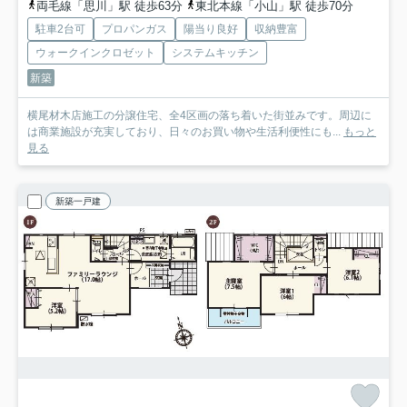
両毛線「思川」駅 徒歩63分
東北本線「小山」駅 徒歩70分
駐車2台可
プロパンガス
陽当り良好
収納豊富
ウォークインクロゼット
システムキッチン
新築
横尾材木店施工の分譲住宅、全4区画の落ち着いた街並みです。周辺に
は商業施設が充実しており、日々のお買い物や生活利便性にも...
もっと
見る
新築一戸建