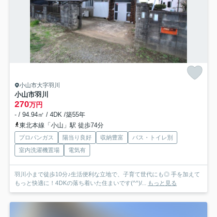
小山市大字羽川
小山市羽川
270
万円
- / 94.94㎡ / 4DK /築55年
東北本線「小山」駅 徒歩74分
プロパンガス
陽当り良好
収納豊富
バス・トイレ別
室内洗濯機置場
電気有
羽川小まで徒歩10分♪生活便利な立地で、子育て世代にも◎ 手を加えて
もっと快適に！4DKの落ち着いた住まいです(^^)/...
もっと見る