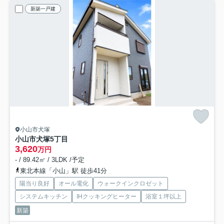
新築一戸建
小山市犬塚
小山市犬塚5丁目
3,620
万円
- / 89.42㎡ / 3LDK /予定
東北本線「小山」駅 徒歩41分
陽当り良好
オール電化
ウォークインクロゼット
システムキッチン
IHクッキングヒーター
浴室１坪以上
新築