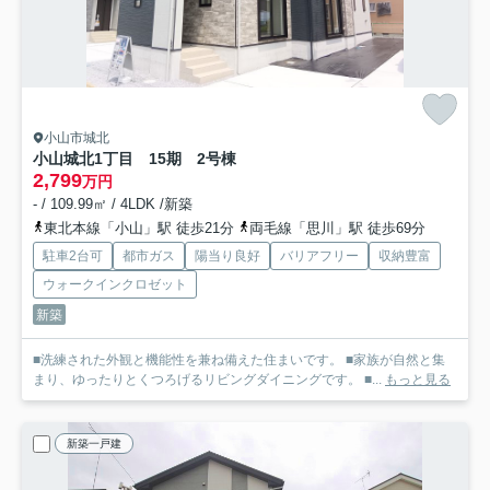
小山市城北
小山城北1丁目 15期 2号棟
2,799
万円
- / 109.99㎡ / 4LDK /新築
東北本線「小山」駅 徒歩21分
両毛線「思川」駅 徒歩69分
駐車2台可
都市ガス
陽当り良好
バリアフリー
収納豊富
ウォークインクロゼット
新築
■洗練された外観と機能性を兼ね備えた住まいです。 ■家族が自然と集
まり、ゆったりとくつろげるリビングダイニングです。 ■...
もっと見る
新築一戸建