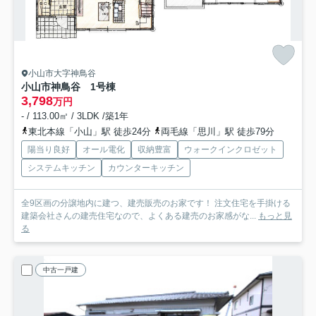
小山市大字神鳥谷
小山市神鳥谷 1号棟
3,798
万円
- / 113.00㎡ / 3LDK /築1年
東北本線「小山」駅 徒歩24分
両毛線「思川」駅 徒歩79分
陽当り良好
オール電化
収納豊富
ウォークインクロゼット
システムキッチン
カウンターキッチン
全9区画の分譲地内に建つ、建売販売のお家です！ 注文住宅を手掛ける
建築会社さんの建売住宅なので、よくある建売のお家感がな...
もっと見
る
中古一戸建