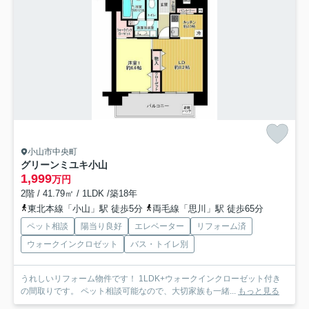
小山市中央町
グリーンミユキ小山
1,999
万円
2階 / 41.79㎡ / 1LDK /築18年
東北本線「小山」駅 徒歩5分
両毛線「思川」駅 徒歩65分
ペット相談
陽当り良好
エレベーター
リフォーム済
ウォークインクロゼット
バス・トイレ別
うれしいリフォーム物件です！ 1LDK+ウォークインクローゼット付き
の間取りです。 ペット相談可能なので、大切家族も一緒...
もっと見る