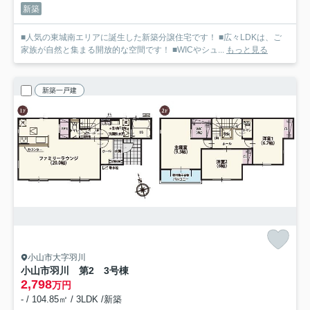
新築
■人気の東城南エリアに誕生した新築分譲住宅です！ ■広々LDKは、ご
家族が自然と集まる開放的な空間です！ ■WICやシュ...
もっと見る
新築一戸建
小山市大字羽川
小山市羽川 第2 3号棟
2,798
万円
- / 104.85㎡ / 3LDK /新築