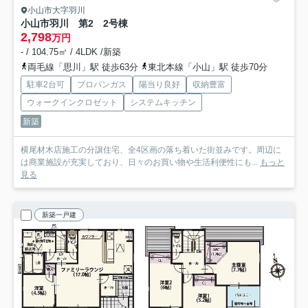
小山市大字羽川
小山市羽川 第2 2号棟
2,798
万円
- / 104.75㎡ / 4LDK /新築
両毛線「思川」駅 徒歩63分
東北本線「小山」駅 徒歩70分
駐車2台可
プロパンガス
陽当り良好
収納豊富
ウォークインクロゼット
システムキッチン
新築
横尾材木店施工の分譲住宅、全4区画の落ち着いた街並みです。周辺に
は商業施設が充実しており、日々のお買い物や生活利便性にも...
もっと
見る
新築一戸建