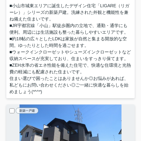
■小山市城東エリアに誕生したデザイン住宅「LIGARE（リガ
ーレ）」シリーズの新築戸建。洗練された外観と機能性を兼
ね備えた住まいです。
■JR宇都宮線「小山」駅徒歩圏内の立地で、通勤・通学にも
便利。周辺には生活施設も整った暮らしやすいエリアです。
■約18帖の広々としたLDKは家族が自然と集まる開放的な空
間。ゆったりとした時間を過ごせます。
■ウォークインクローゼットやシューズインクローゼットなど
収納スペースが充実しており、住まいをすっきり保てます。
■ZEH水準の省エネ性能を備えた住宅で、快適な住環境と光熱
費の軽減にも配慮された住まいです。
住まい選びで困ったことはありませんか◎お悩みがあれば、
私どもにお問い合わせください◎ご一緒に快適な暮らしを始
めましょう(*^^*)
新築一戸建