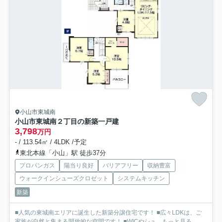
小山市東城南
小山市東城南２丁目の新築一戸建
3,798
万円
- / 113.54㎡ / 4LDK /予定
東北本線「小山」駅 徒歩37分
プロパンガス
陽当り良好
バリアフリー
収納豊富
ウォークインシューズクロゼット
システムキッチン
新築
■人気の東城南エリアに誕生した新築分譲住宅です！ ■広々LDKは、ご
家族が自然と集まる開放的な空間です！ ■WICやシュ...
もっと見る