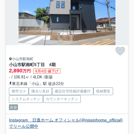
小山市駅南町
小山市駅南町5丁目 4期
2,890
万円
8月4日 値下げ
- / 106.81㎡ / 4LDK /新築
東北本線「小山」駅 徒歩22分
都市ガス
陽当り良好
建設住宅性能評価書付
収納豊富
システムキッチン
カウンターキッチン
新築
Instagram 日進ホーム オフィシャル(@nissinhome_official)
でリール公開中