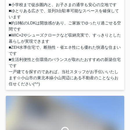
■小学校まで徒歩圏内と、お子さまの通学も安心の立地です
■ゆとりある広さで、並列3台駐車可能なスペースを確保して
います
■約18帖のLDKは開放感があり、ご家族でゆったり過ごせる空
間です
■WIC×2やシューズクロークなど収納充実で、すっきりとした
暮らしが実現できます
■ZEH水準住宅で、断熱性・省エネ性にも優れた快適な住まい
です
■生活利便性と住環境のバランスが取れたおすすめの新築住宅
です
一戸建てを探すのであれば、当社スタッフがお手伝いいたし
ます☆小山市の東北本線小山周辺にある不動産のことならお
任せください(^^)