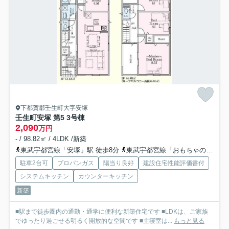
下都賀郡壬生町大字安塚
壬生町安塚 第5 3号棟
2,090
万円
- / 98.82㎡ / 4LDK /新築
東武宇都宮線「安塚」駅 徒歩8分
東武宇都宮線「おもちゃのまち」駅 徒歩26分
駐車2台可
プロパンガス
陽当り良好
建設住宅性能評価書付
システムキッチン
カウンターキッチン
新築
■駅まで徒歩圏内の通勤・通学に便利な新築住宅です ■LDKは、ご家族
でゆったり過ごせる明るく開放的な空間です ■主寝室は...
もっと見る