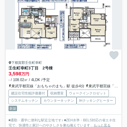
下都賀郡壬生町幸町
壬生町幸町3丁目 2号棟
3,598
万円
- / 108.02㎡ / 4LDK /予定
東武宇都宮線「おもちゃのまち」駅 徒歩4分
東武宇都宮線「国谷」駅 徒歩27分
建設住宅性能評価書付
収納豊富
ウォークインクロゼット
システムキッチン
カウンターキッチン
IHクッキングヒーター
新築
■通勤・通学に便利な駅近立地です♪ ■ZEH水準・BELS対応の省エネ住
宅で、快適性と家計へのやさしさを兼ね備えています...
もっと見る