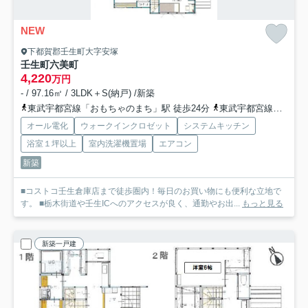
NEW
下都賀郡壬生町大字安塚
壬生町六美町
4,220
万円
- / 97.16㎡ / 3LDK＋S(納戸) /新築
東武宇都宮線「おもちゃのまち」駅 徒歩24分
東武宇都宮線「国谷」駅 徒歩34分
オール電化
ウォークインクロゼット
システムキッチン
浴室１坪以上
室内洗濯機置場
エアコン
新築
■コストコ壬生倉庫店まで徒歩圏内！毎日のお買い物にも便利な立地で
す。 ■栃木街道や壬生ICへのアクセスが良く、通勤やお出...
もっと見る
新築一戸建