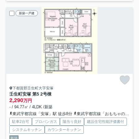
新築一戸建
下都賀郡壬生町大字安塚
壬生町安塚 第5 2号棟
2,290
万円
- / 94.77㎡ / 4LDK /新築
東武宇都宮線「安塚」駅 徒歩8分
東武宇都宮線「おもちゃのまち」駅 徒歩26分
駐車2台可
プロパンガス
陽当り良好
建設住宅性能評価書付
システムキッチン
カウンターキッチン
新築