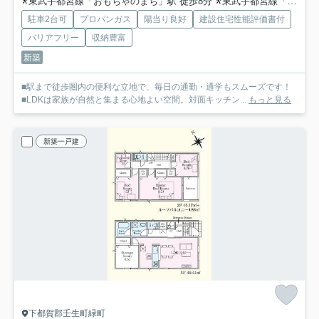
東武宇都宮線「おもちゃのまち」駅 徒歩8分
東武宇都宮線「国谷」駅 徒歩27分
駐車2台可
プロパンガス
陽当り良好
建設住宅性能評価書付
バリアフリー
収納豊富
新築
■駅まで徒歩圏内の便利な立地で、毎日の通勤・通学もスムーズです！
■LDKは家族が自然と集まる心地よい空間。対面キッチン...
もっと見る
新築一戸建
下都賀郡壬生町緑町