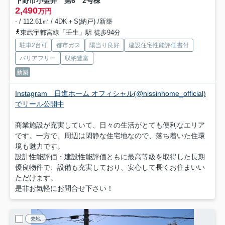
下野市小金井 第6 2号棟
2,490
万円
- / 112.61㎡ / 4DK＋S(納戸) /新築
東武宇都宮線「壬生」駅 徒歩94分
駐車2台可
都市ガス
陽当り良好
建設住宅性能評価書付
バリアフリー
収納豊富
新築
Instagram 日進ホーム オフィシャル(@nissinhome_official)
でリール公開中
商業施設が充実していて、日々の生活がとても便利なエリア
です。一方で、周辺は閑静な住宅地なので、落ち着いた住環
境も魅力です。
設計性能評価・建設性能評価ともに最高等級を取得した長期
優良物件で、設備も充実しており、安心して長くお住まいい
ただけます。
是非お気軽にお問合せ下さい！
売地