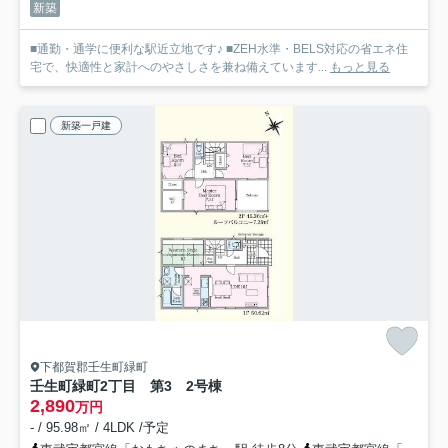
新築
■通勤・通学に便利な駅近立地です♪ ■ZEH水準・BELS対応の省エネ住
宅で、快適性と家計へのやさしさを兼ね備えています...
もっと見る
新築一戸建
下都賀郡壬生町緑町
壬生町緑町2丁目 第3 2号棟
2,890
万円
- / 95.98㎡ / 4LDK /予定