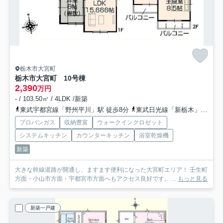
栃木市大宮町
栃木市大宮町 10号棟
2,390
万円
- / 103.50㎡ / 4LDK /新築
東武宇都宮線「野州平川」駅 徒歩8分
東武日光線「新栃木」駅 徒歩26分
プロパンガス
収納豊富
ウォークインクロゼット
システムキッチン
カウンターキッチン
浴室乾燥機
新築
大きな幹線道路が開通し、ますます便利になった大宮町エリア！ 壬生町
方面・小山市方面・宇都宮市方面へもアクセス良好です。 ...
もっと見る
新築一戸建