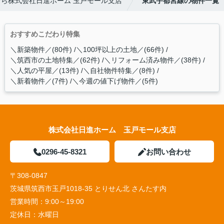
ら株式会社日進ホーム 玉戸モール支店
東武宇都宮線の物件一覧
おすすめこだわり特集
＼新築物件／(80件)
＼100坪以上の土地／(66件)
＼筑西市の土地特集／(62件)
＼リフォーム済み物件／(38件)
＼人気の平屋／(13件)
＼自社物件特集／(8件)
＼新着物件／(7件)
＼今週の値下げ物件／(5件)
株式会社日進ホーム 玉戸モール支店
0296-45-8321
お問い合わせ
〒308-0847
茨城県筑西市玉戸1018-35 とりせん北 さんたす内
営業時間：
9:00～19:00
定休日：
水曜日