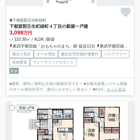
下都賀郡壬生町緑町
下都賀郡壬生町緑町４丁目の新築一戸建
3,098
万円
- / 110.30㎡ / 4LDK /新築
東武宇都宮線「おもちゃのまち」駅 徒歩11分
東武宇都宮線「安塚」駅 徒歩23分
陽当り良好
オール電化
建設住宅性能評価書付
バリアフリー
収納豊富
ウォークインクロゼット
新築
■通勤・通学に便利な立地の新築住宅です！ ■太陽光発電システム搭載
のオール電化住宅で、家計にもやさしい住まい！ ■約18...
もっと見る
新築一戸建