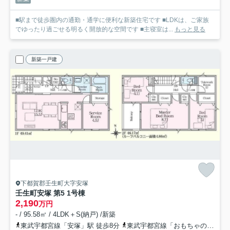
■駅まで徒歩圏内の通勤・通学に便利な新築住宅です ■LDKは、ご家族
でゆったり過ごせる明るく開放的な空間です ■主寝室は...
もっと見る
新築一戸建
下都賀郡壬生町大字安塚
壬生町安塚 第5 1号棟
2,190
万円
- / 95.58㎡ / 4LDK＋S(納戸) /新築
東武宇都宮線「安塚」駅 徒歩8分
東武宇都宮線「おもちゃのまち」駅 徒歩26分