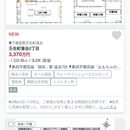
NEW
下都賀郡壬生町落合
壬生町落合2丁目
3,370
万円
- / 110.96㎡ / 3LDK /新築
東武宇都宮線「国谷」駅 徒歩7分
東武宇都宮線「おもちゃのまち」駅 徒歩23分
陽当り良好
オール電化
ウォークインシューズクロゼット
電気有
閑静な住宅地
トイレ２ヶ所
新築
■18帖の広々LDKは、ご家族が自然と集まる開放的な空間です。 ■各所
に収納を配置した、片付けしやすく暮らしやすい間取り...
もっと見る
新築一戸建