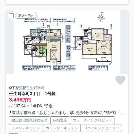
新築一戸建
下都賀郡壬生町幸町
壬生町幸町3丁目 1号棟
3,498
万円
- / 107.94㎡ / 4LDK /予定
東武宇都宮線「おもちゃのまち」駅 徒歩4分
東武宇都宮線「国谷」駅 徒歩27分
建設住宅性能評価書付
収納豊富
ウォークインクロゼット
システムキッチン
カウンターキッチン
IHクッキングヒーター