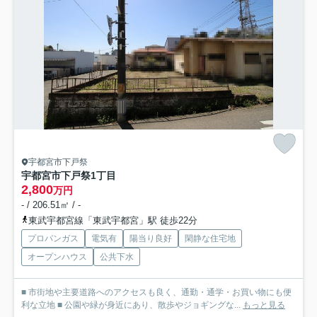
宇都宮市下戸祭
宇都宮市下戸祭1丁目
2,800
万円
- / 206.51㎡ / -
東武宇都宮線「東武宇都宮」駅 徒歩22分
プロパンガス
電気有
陽当り良好
閑静な住宅地
オープンハウス
公共下水
■ 市街地や主要道路へのアクセスも良く、通勤・通学・お買い物にも便
利な立地 ■ 公園や緑が身近にあり、散歩やジョギングな...
もっと見る