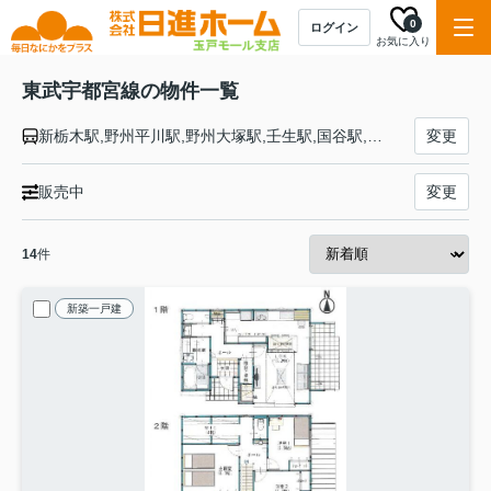
0
ログイン
お気に入り
東武宇都宮線の物件一覧
新栃木駅,野州平川駅,野州大塚駅,壬生駅,国谷駅,おもちゃのまち駅,安塚駅,西川田駅,江曽島駅,南宇都宮駅,東武宇都宮駅
変更
販売中
変更
14
件
新築一戸建