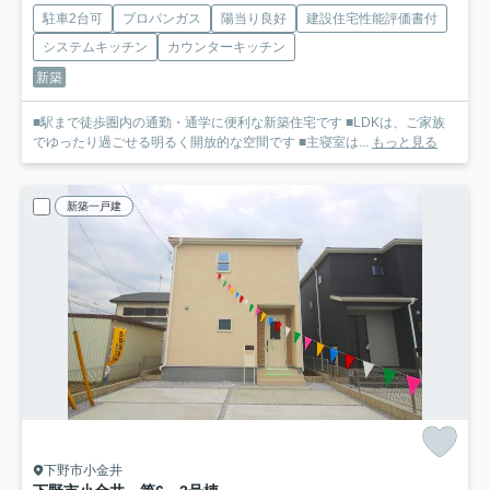
駐車2台可
プロパンガス
陽当り良好
建設住宅性能評価書付
システムキッチン
カウンターキッチン
新築
■駅まで徒歩圏内の通勤・通学に便利な新築住宅です ■LDKは、ご家族
でゆったり過ごせる明るく開放的な空間です ■主寝室は...
もっと見る
新築一戸建
下野市小金井