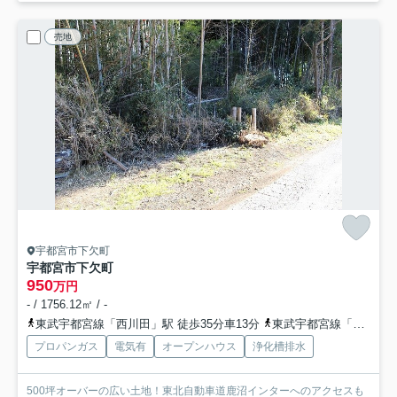
売地
宇都宮市下欠町
宇都宮市下欠町
950
万円
- / 1756.12㎡ / -
東武宇都宮線「西川田」駅 徒歩35分車13分
東武宇都宮線「江曽島」駅 徒歩37分
プロパンガス
電気有
オープンハウス
浄化槽排水
500坪オーバーの広い土地！東北自動車道鹿沼インターへのアクセスも