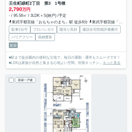
壬生町緑町2丁目 第3 1号棟
2,790
万円
- / 95.58㎡ / 3LDK＋S(納戸) /予定
東武宇都宮線「おもちゃのまち」駅 徒歩8分
東武宇都宮線「国谷」駅 徒歩27分
駐車2台可
プロパンガス
陽当り良好
建設住宅性能評価書付
バリアフリー
収納豊富
新築
■駅まで徒歩圏内の便利な立地で、毎日の通勤・通学もスムーズです！
■LDKは家族が自然と集まる心地よい空間。対面キッチン...
もっと見る
新築一戸建