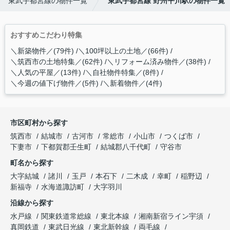
東武宇都宮線の物件一覧
東武宇都宮線 野州平川駅の物件一覧
おすすめこだわり特集
＼新築物件／(79件)
＼100坪以上の土地／(66件)
＼筑西市の土地特集／(62件)
＼リフォーム済み物件／(38件)
＼人気の平屋／(13件)
＼自社物件特集／(8件)
＼今週の値下げ物件／(5件)
＼新着物件／(4件)
市区町村から探す
筑西市
結城市
古河市
常総市
小山市
つくば市
下妻市
下都賀郡壬生町
結城郡八千代町
守谷市
町名から探す
大字結城
諸川
玉戸
本石下
二木成
幸町
稲野辺
新福寺
水海道諏訪町
大字羽川
沿線から探す
水戸線
関東鉄道常総線
東北本線
湘南新宿ライン宇須
真岡鉄道
東武日光線
東北新幹線
両毛線