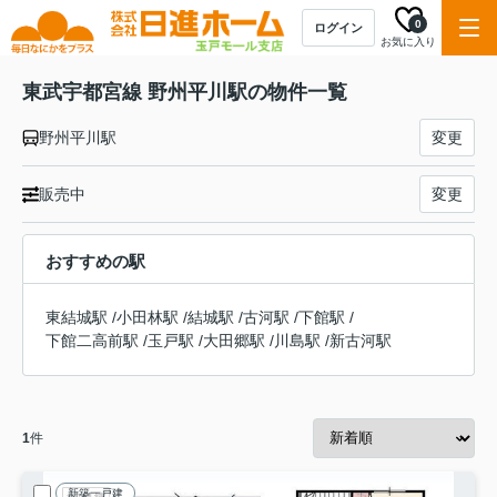
0
ログイン
お気に入り
東武宇都宮線 野州平川駅の物件一覧
野州平川駅
変更
販売中
変更
おすすめの駅
東結城駅
/
小田林駅
/
結城駅
/
古河駅
/
下館駅
/
下館二高前駅
/
玉戸駅
/
大田郷駅
/
川島駅
/
新古河駅
1
件
新築一戸建