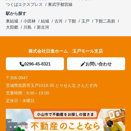
つくばエクスプレス
東武宇都宮線
駅から探す
東結城
小田林
結城
古河
下館
玉戸
下館二高前
大田郷
川島
新古河
株式会社日進ホーム 玉戸モール支店
0296-45-8321
お問い合わせ
〒308-0847
茨城県筑西市玉戸1018-35 とりせん北 さんたす内
営業時間：
9:00～19:00
定休日：
水曜日