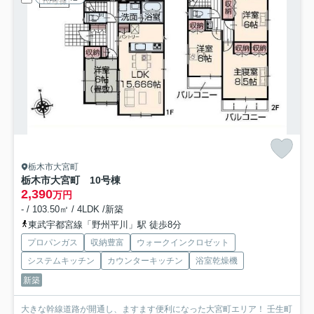
栃木市大宮町
栃木市大宮町 10号棟
2,390
万円
- / 103.50㎡ / 4LDK /新築
東武宇都宮線「野州平川」駅 徒歩8分
プロパンガス
収納豊富
ウォークインクロゼット
システムキッチン
カウンターキッチン
浴室乾燥機
新築
大きな幹線道路が開通し、ますます便利になった大宮町エリア！ 壬生町