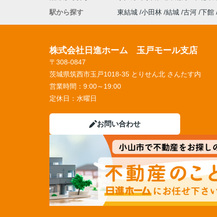
駅から探す
東結城
小田林
結城
古河
下館
株式会社日進ホーム 玉戸モール支店
〒308-0847
茨城県筑西市玉戸1018-35 とりせん北 さんたす内
営業時間：
9:00～19:00
定休日：
水曜日
お問い合わせ