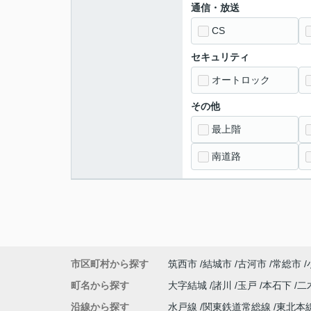
通信・放送
CS
セキュリティ
オートロック
その他
最上階
南道路
市区町村から探す
筑西市
結城市
古河市
常総市
町名から探す
大字結城
諸川
玉戸
本石下
二
沿線から探す
水戸線
関東鉄道常総線
東北本