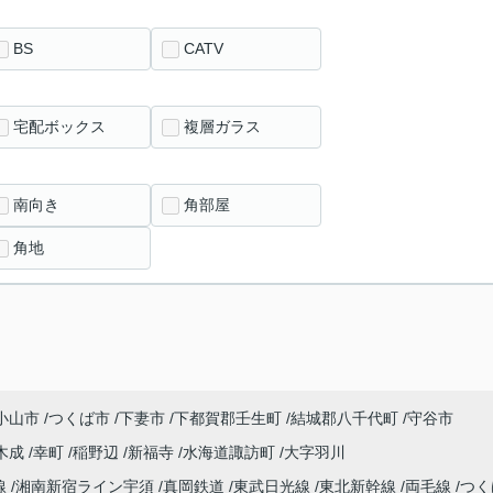
BS
CATV
宅配ボックス
複層ガラス
南向き
角部屋
角地
小山市
つくば市
下妻市
下都賀郡壬生町
結城郡八千代町
守谷市
木成
幸町
稲野辺
新福寺
水海道諏訪町
大字羽川
線
湘南新宿ライン宇須
真岡鉄道
東武日光線
東北新幹線
両毛線
つく