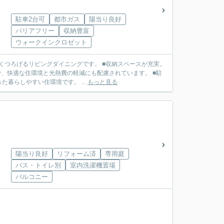
駐車2台可
都市ガス
陽当り良好
バリアフリー
収納豊富
ウォークインクロゼット
くつろげるリビングダイニングです。 ■収納スペースが充実。
で、快適な住環境と光熱費の軽減にも配慮されています。 ■駐
暮らしやすい住環境です。 ...
もっと見る
陽当り良好
リフォーム済
専用庭
バス・トイレ別
室内洗濯機置場
バルコニー