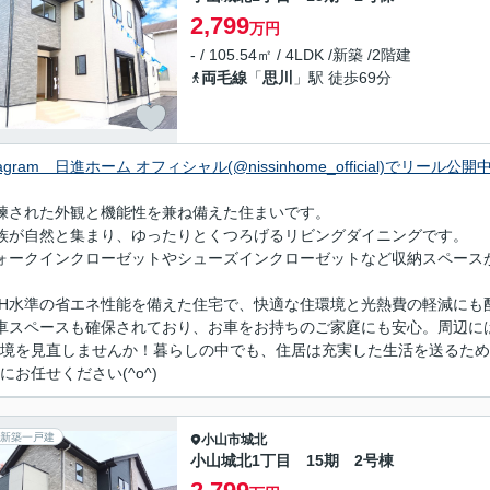
2,799
万円
- / 105.54㎡ / 4LDK /新築 /2階建
両毛線
「
思川
」駅 徒歩69分
stagram 日進ホーム オフィシャル(@nissinhome_official)でリール公開
練された外観と機能性を兼ね備えた住まいです。
族が自然と集まり、ゆったりとくつろげるリビングダイニングです。
ォークインクローゼットやシューズインクローゼットなど収納スペース
EH水準の省エネ性能を備えた住宅で、快適な住環境と光熱費の軽減にも
車スペースも確保されており、お車をお持ちのご家庭にも安心。周辺に
境を見直しませんか！暮らしの中でも、住居は充実した生活を送るため
にお任せください(^o^)
新築一戸建
小山市
城北
小山城北1丁目 15期 2号棟