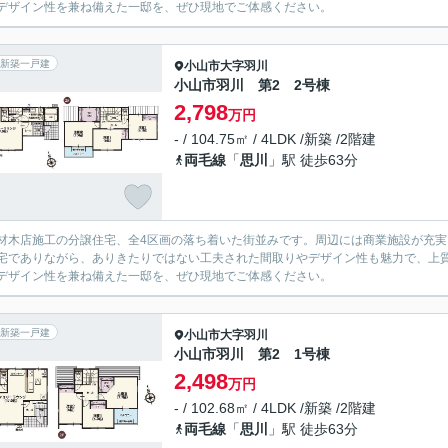
デザイン性を兼ね備えた一邸を、ぜひ現地でご体感ください。
新築一戸建
小山市
大字羽川
小山市羽川 第2 2号棟
2,798
万円
- / 104.75㎡ / 4LDK /新築 /2階建
両毛線
「
思川
」駅 徒歩63分
材木店施工の分譲住宅、全4区画の落ち着いた街並みです。周辺には商業施設が充
宅でありながら、ありきたりではない工夫された間取りやデザイン性も魅力で、上
デザイン性を兼ね備えた一邸を、ぜひ現地でご体感ください。
新築一戸建
小山市
大字羽川
小山市羽川 第2 1号棟
2,498
万円
- / 102.68㎡ / 4LDK /新築 /2階建
両毛線
「
思川
」駅 徒歩63分