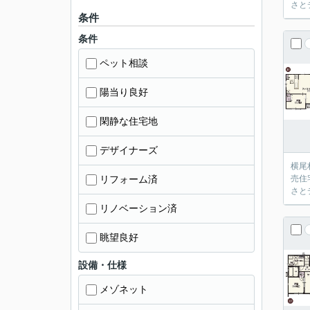
さと
条件
条件
ペット相談
陽当り良好
閑静な住宅地
デザイナーズ
横尾
リフォーム済
売住
さと
リノベーション済
眺望良好
設備・仕様
メゾネット