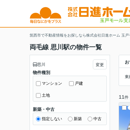
筑西市で不動産情報をお探しなら株式会社日進ホーム 玉戸
両毛線 思川駅の物件一覧
お
思川
変更
物件種別
東
マンション
戸建
土地
11
件
新築・中古
指定しない
新築
中古