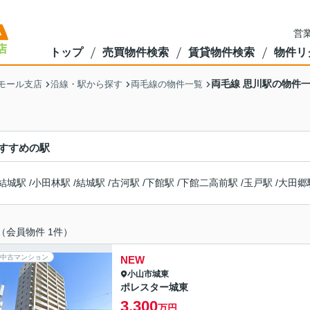
営業
トップ
売買物件検索
賃貸物件検索
物件リ
両毛線 思川駅の物件
モール支店
沿線・駅から探す
両毛線の物件一覧
すすめの駅
結城駅
/
小田林駅
/
結城駅
/
古河駅
/
下館駅
/
下館二高前駅
/
玉戸駅
/
大田郷
（会員物件 1件）
中古マンション
NEW
小山市
城東
ポレスター城東
3,300
万円