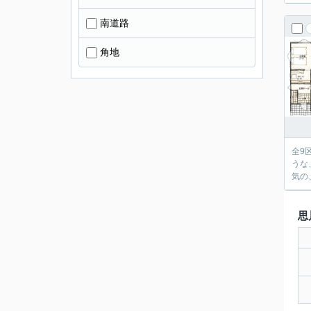
南道路
角地
全9
うな
気の
思