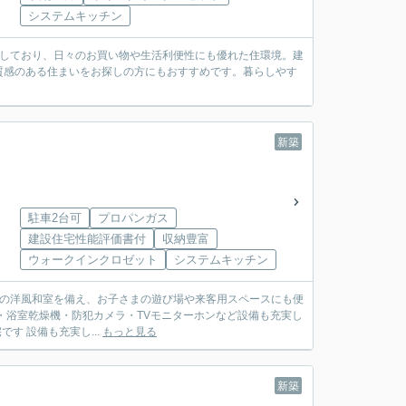
システムキッチン
実しており、日々のお買い物や生活利便性にも優れた住環境。建
質感のある住まいをお探しの方にもおすすめです。暮らしやす
新築
駐車2台可
プロパンガス
建設住宅性能評価書付
収納豊富
ウォークインクロゼット
システムキッチン
.5帖の洋風和室を備え、お子さまの遊び場や来客用スペースにも便
機・浴室乾燥機・防犯カメラ・TVモニターホンなど設備も充実し
す 設備も充実し...
もっと見る
新築