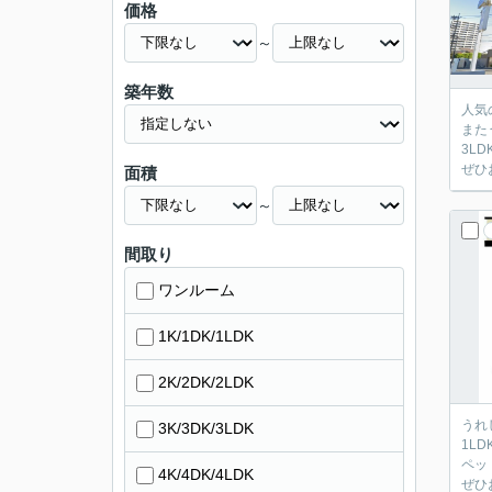
価格
～
築年数
人気
また
3L
ぜひ
面積
～
間取り
ワンルーム
1K/1DK/1LDK
2K/2DK/2LDK
うれ
3K/3DK/3LDK
1L
ペッ
4K/4DK/4LDK
ぜひ