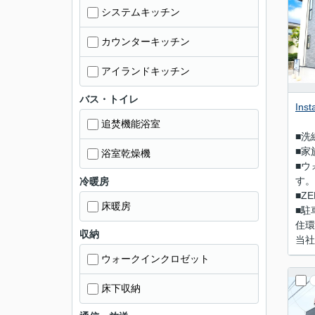
システムキッチン
カウンターキッチン
アイランドキッチン
バス・トイレ
In
追焚機能浴室
■洗
■家
浴室乾燥機
■ウ
す。
冷暖房
■Z
床暖房
■駐
住環
収納
当社
ウォークインクロゼット
床下収納