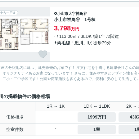
中古一戸建
小山市
大字神鳥谷
小山市神鳥谷 1号棟
3,798
万円
- / 113.00㎡ / 3LDK /築1年 /2階建
両毛線
「
思川
」駅 徒歩79分
区画の分譲地内に建つ、建売販売のお家です！ 注文住宅を手掛ける建築会社さんの
、オリジナリティあるお家になっています！ さらに、住みやすさとデザイン性も高
、二小・二中学区です！公園や商業施設も多くあるので、便利に安心して生活していた
川の掲載物件の価格相場
1R ～ 1K
1DK ～ 1LDK
2K ～ 
-
価格相場
1999万円
43
-
空室件数
1室
1