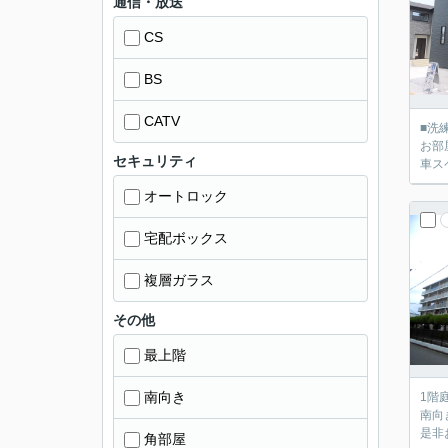
通信・放送
CS
BS
CATV
■洗
お部
セキュリティ
車ス
オートロック
宅配ボックス
複層ガラス
その他
最上階
南向き
1階
南向
是非
角部屋