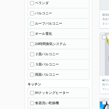
ベランダ
バルコニー
横尾
売住
ルーフバルコニー
さと
オール電化
24時間換気システム
２面バルコニー
３面バルコニー
両面バルコニー
■約
キッチン
利で
てい
IHクッキングヒーター
食器洗い乾燥機