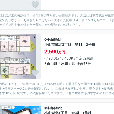
材木店施工の分譲住宅、全4区画の落ち着いた街並みです。周辺には商業施設が充
宅でありながら、ありきたりではない工夫された間取りやデザイン性も魅力で、上
デザイン性を兼ね備えた一邸を、ぜひ現地でご体感ください。
新築一戸建
小山市
城北
小山市城北3丁目 第11 2号棟
2,590
万円
- / 98.01㎡ / 4LDK /予定 /2階建
両毛線
「
思川
」駅 徒歩78分
16帖のLDKは、ご家族でゆったりくつろげる明るく開放的な空間です ■1階には4
す ■駐車スペース2台分を確保しており、ご夫婦それぞれのお車も安心です ■食洗
ます ■小山市城北エリアの落ち着いた住環境で、子育て世帯にもおすすめの新築住宅で
新築一戸建
小山市
城北
小山城北1丁目 15期 1号棟