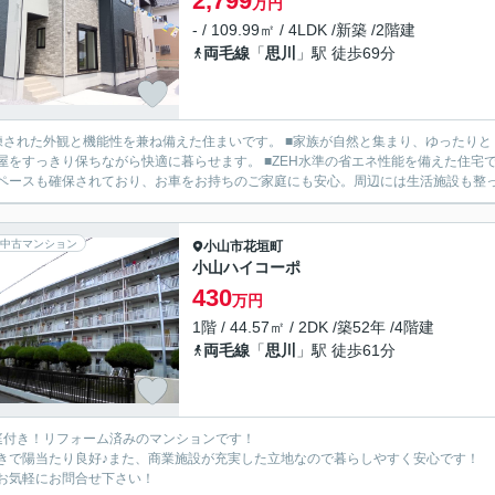
2,799
万円
- / 109.99㎡ / 4LDK /新築 /2階建
両毛線
「
思川
」駅 徒歩69分
練された外観と機能性を兼ね備えた住まいです。 ■家族が自然と集まり、ゆったりと
屋をすっきり保ちながら快適に暮らせます。 ■ZEH水準の省エネ性能を備えた住宅
ペースも確保されており、お車をお持ちのご家庭にも安心。周辺には生活施設も整った
中古マンション
小山市
花垣町
小山ハイコーポ
430
万円
1階 / 44.57㎡ / 2DK /築52年 /4階建
両毛線
「
思川
」駅 徒歩61分
庭付き！リフォーム済みのマンションです！
きで陽当たり良好♪また、商業施設が充実した立地なので暮らしやすく安心です！
お気軽にお問合せ下さい！