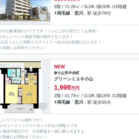
9階 / 72.26㎡ / 3LDK /築20年 /15階建
両毛線
「
思川
」駅 徒歩78分
の小山駅東側のエリアです！コンビニ目の前でとても便利！
うれしいペット相談可能の物件となります！
DKの広々とした間取りでファミリー向けのお部屋になります！
お気軽にお問合せください！
中古マンション
NEW
小山市
中央町
グリーンミユキ小山
1,999
万円
2階 / 41.79㎡ / 1LDK /築18年 /13階建
両毛線
「
思川
」駅 徒歩65分
しいリフォーム物件です！
DK+ウォークインクローゼット付きの間取りです。
ト相談可能なので、大切家族も一緒に暮らせますよ。
お気軽にお問合せください！