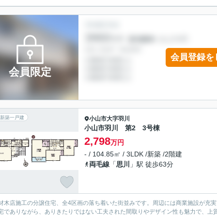
会員登録を
会員限定
新築一戸建
小山市
大字羽川
小山市羽川 第2 3号棟
2,798
万円
- / 104.85㎡ / 3LDK /新築 /2階建
両毛線
「
思川
」駅 徒歩63分
材木店施工の分譲住宅、全4区画の落ち着いた街並みです。周辺には商業施設が充
宅でありながら、ありきたりではない工夫された間取りやデザイン性も魅力で、上