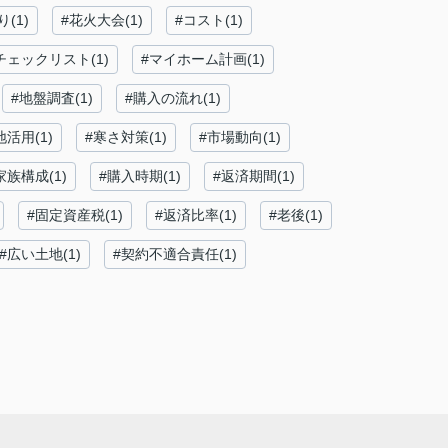
(1)
#花火大会(1)
#コスト(1)
チェックリスト(1)
#マイホーム計画(1)
#地盤調査(1)
#購入の流れ(1)
地活用(1)
#寒さ対策(1)
#市場動向(1)
家族構成(1)
#購入時期(1)
#返済期間(1)
#固定資産税(1)
#返済比率(1)
#老後(1)
#広い土地(1)
#契約不適合責任(1)