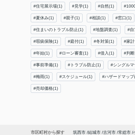
#住宅展示場(1)
#見学(1)
#自然(1)
#100
#夏休み(1)
#親子(1)
#相談(1)
#窓口(1)
#住まいのトラブル防止(1)
#地盤調査(1)
#自
#瑕疵保険(1)
#庭付(1)
#冬対策(1)
#家計
#年始(1)
#ローン審査(1)
#借入(1)
#判断
#事前準備(1)
#トラブル防止(1)
#シングルマザ
#梅雨(1)
#スケジュール(1)
#ハザードマップ(
#売却価格(1)
市区町村から探す
筑西市
結城市
古河市
常総市