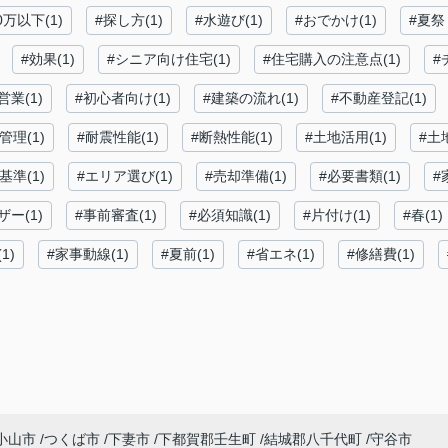
0万以下(1)
#探し方(1)
#水遊び(1)
#おでかけ(1)
#夏祭り
#効果(1)
#シニア向け住宅(1)
#住宅購入の注意点(1)
#
営業(1)
#初心者向け(1)
#建築の流れ(1)
#不動産登記(1)
管理(1)
#耐震性能(1)
#断熱性能(1)
#土地活用(1)
#土
基準(1)
#エリア選び(1)
#売却準備(1)
#必要書類(1)
#
ー(1)
#事前審査(1)
#必須知識(1)
#片付け(1)
#春(1)
1)
#家事動線(1)
#夏前(1)
#省エネ(1)
#修繕費(1)
小山市
つくば市
下妻市
下都賀郡壬生町
結城郡八千代町
守谷市