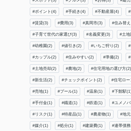
#スポット(5)
#グルメ(5)
#お得(5)
#建売
#ポイント(4)
#手続き(4)
#不動産屋(4)
#賃貸(3)
#費用(3)
#真岡市(3)
#住み替え(
#子育て世代の家選び(3)
#名義変更(3)
#土地
#幼稚園(2)
#値引き(2)
#いちご狩り(2)
#
#カップル(2)
#住みやすい(2)
#準備(2)
#
#土地売却(2)
#農地(2)
#住宅用地の選び方(2
#新生活(2)
#チェックポイント(2)
#住宅ロー
#売地(1)
#プール(1)
#温泉(1)
#下館駅(1
#手付金(1)
#鐡道(1)
#鉄道(1)
#ユメノバ(
#リスク(1)
#特産品(1)
#農産物(1)
#地元
#媒介(1)
#処分(1)
#建築費(1)
#連帯債務(