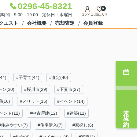
0296-45-8321
0
時間：9:00～19:00 定休日：水曜日
ログイン
お気に入り
クエスト
会社概要
売却査定
会員登録
44)
#子育て(44)
#査定(40)
ン(30)
#桜川市(29)
#下妻市(27)
(16)
#メリット(15)
#イベント(14)
来店予約
ベント(12)
#中古戸建(12)
#建築(11)
#住みやすい(7)
#住宅購入(7)
#家探し(6)