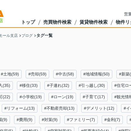
営業
トップ
売買物件検索
賃貸物件検索
物件リ
タグ一覧
モール支店
ブログ
#土地(59)
#売却(59)
#中古(58)
#地域情報(50)
#新築(
(35)
#移住(33)
#子連れ(32)
#引っ越し(30)
#住宅ロー
(22)
#小学校(19)
#ローン(19)
#子育て(17)
#観光情報
#リフォーム(13)
#不動産売却(13)
#デメリット(12)
#イ
(9)
#費用(9)
#対策(9)
#ファミリー(7)
#金利(7)