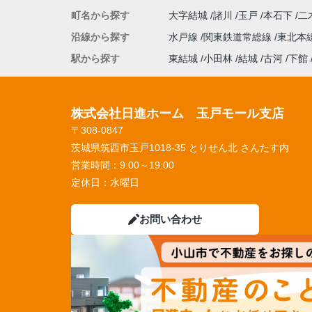
町名から探す
大字結城
諸川
玉戸
本石下
二
沿線から探す
水戸線
関東鉄道常総線
東北本
駅から探す
東結城
小田林
結城
古河
下館
株式会社日進ホーム 玉戸モール支店
〒308-0847
茨城県筑西市玉戸1018-35 とりせん北 さんたす内
営業時間：
9:00～19:00
定休日：
水曜日
お問い合わせ