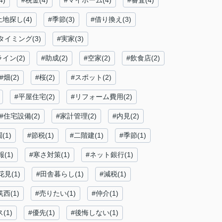
4)
#税金(4)
#マイホーム(4)
#審査(4)
土地探し(4)
#季節(3)
#借り換え(3)
タイミング(3)
#実家(3)
イン(2)
#助成(2)
#空家(2)
#飲食店(2)
#畑(2)
#桜(2)
#スポット(2)
#平屋住宅(2)
#リフォーム費用(2)
#住宅設備(2)
#家計管理(2)
#内見(2)
(1)
#節税(1)
#二階建(1)
#季節(1)
(1)
#寒さ対策(1)
#ネット銀行(1)
花見(1)
#田舎暮らし(1)
#減税(1)
西(1)
#売りたい(1)
#仲介(1)
(1)
#優先(1)
#後悔しない(1)