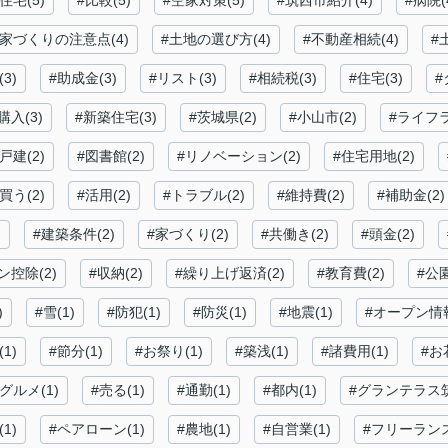
住宅(5)
#比較(5)
#空家対策(5)
#筑西市紹介(4)
#病院(
#家づくりの注意点(4)
#土地の選び方(4)
#不動産相続(4)
#
3)
#助成金(3)
#リスト(3)
#相続税(3)
#住宅(3)
#
購入(3)
#新築住宅(3)
#茨城県(2)
#小山市(2)
#ライフラ
戸建(2)
#図書館(2)
#リノベーション(2)
#住宅用地(2)
買う(2)
#活用(2)
#トラブル(2)
#維持費(2)
#補助金(2)
)
#建築条件(2)
#家づくり(2)
#共働き(2)
#頭金(2)
ン控除(2)
#収納(2)
#繰り上げ返済(2)
#教育費(2)
#公園
)
#雪(1)
#防犯(1)
#防災(1)
#地震(1)
#オープン情報
1)
#節分(1)
#お祭り(1)
#築浅(1)
#諸費用(1)
#お
グルメ(1)
#売る(1)
#通勤(1)
#都内(1)
#グランテラス筑
1)
#ペアローン(1)
#農地(1)
#自営業(1)
#フリーランス