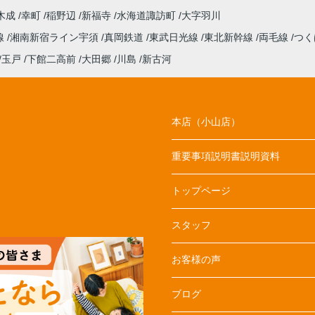
木成
幸町
稲野辺
新福寺
水海道諏訪町
大字羽川
線
湘南新宿ライン宇須
真岡鉄道
東武日光線
東北新幹線
両毛線
つく
玉戸
下館二高前
大田郷
川島
新古河
本店（小山店）
重要事項説明書説明資料
トップページ
スタッフ
お客様の声
ブログ