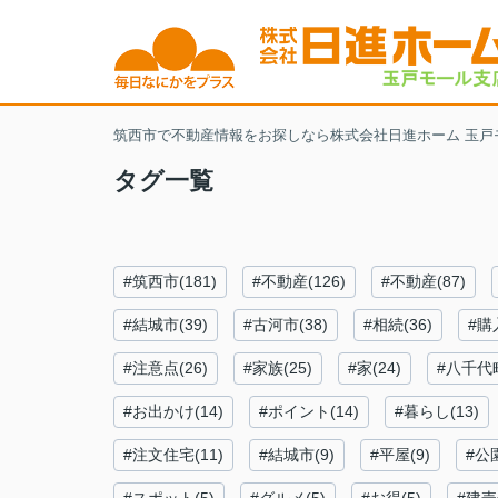
筑西市で不動産情報をお探しなら株式会社日進ホーム 玉戸
タグ一覧
#筑西市(181)
#不動産(126)
#不動産(87)
#結城市(39)
#古河市(38)
#相続(36)
#購入
#注意点(26)
#家族(25)
#家(24)
#八千代町
#お出かけ(14)
#ポイント(14)
#暮らし(13)
#注文住宅(11)
#結城市(9)
#平屋(9)
#公園