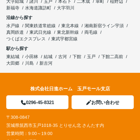
大字結城
諸川
玉戸
本石下
二木成
幸町
稲野辺
新福寺
水海道諏訪町
大字羽川
沿線から探す
水戸線
関東鉄道常総線
東北本線
湘南新宿ライン宇須
真岡鉄道
東武日光線
東北新幹線
両毛線
つくばエクスプレス
東武宇都宮線
駅から探す
東結城
小田林
結城
古河
下館
玉戸
下館二高前
大田郷
川島
新古河
株式会社日進ホーム 玉戸モール支店
0296-45-8321
お問い合わせ
〒308-0847
茨城県筑西市玉戸1018-35 とりせん北 さんたす内
営業時間：
9:00～19:00