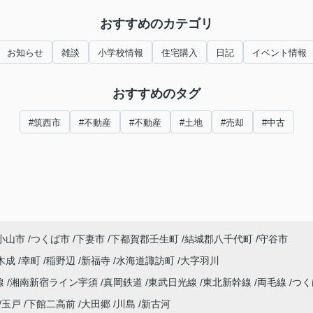
おすすめのカテゴリ
お知らせ
雑談
小学校情報
住宅購入
日記
イベント情報
おすすめのタグ
#筑西市
#不動産
#不動産
#土地
#売却
#中古
小山市
つくば市
下妻市
下都賀郡壬生町
結城郡八千代町
守谷市
木成
幸町
稲野辺
新福寺
水海道諏訪町
大字羽川
線
湘南新宿ライン宇須
真岡鉄道
東武日光線
東北新幹線
両毛線
つく
玉戸
下館二高前
大田郷
川島
新古河