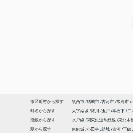
市区町村から探す
筑西市
結城市
古河市
常総市
町名から探す
大字結城
諸川
玉戸
本石下
二
沿線から探す
水戸線
関東鉄道常総線
東北本
駅から探す
東結城
小田林
結城
古河
下館