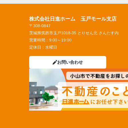
株式会社日進ホーム 玉戸モール支店
〒308-0847
茨城県筑西市玉戸1018-35 とりせん北 さんたす内
営業時間：
9:00～19:00
定休日：
水曜日
お問い合わせ