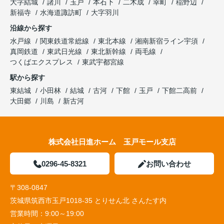
大字結城
諸川
玉戸
本石下
二木成
幸町
稲野辺
新福寺
水海道諏訪町
大字羽川
沿線から探す
水戸線
関東鉄道常総線
東北本線
湘南新宿ライン宇須
真岡鉄道
東武日光線
東北新幹線
両毛線
つくばエクスプレス
東武宇都宮線
駅から探す
東結城
小田林
結城
古河
下館
玉戸
下館二高前
大田郷
川島
新古河
株式会社日進ホーム 玉戸モール支店
0296-45-8321
お問い合わせ
〒308-0847
茨城県筑西市玉戸1018-35 とりせん北 さんたす内
営業時間：
9:00～19:00