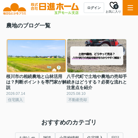
0
ログイン
お気に入り
農地のブログ一覧
桜川市の相続農地と山林活用
八千代町で土地や農地の売却手
は？判断ポイントを専門家が解
続きはどうする？必要な流れと
説
注意点を紹介
2026.07.14
2025.08.10
住宅購入
不動産売却
おすすめのカテゴリ
お知らせ
雑談
小学校情報
住宅購入
日記