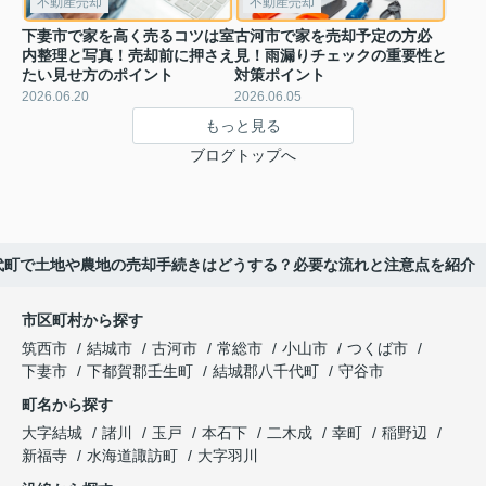
不動産売却
不動産売却
下妻市で家を高く売るコツは室
古河市で家を売却予定の方必
内整理と写真！売却前に押さえ
見！雨漏りチェックの重要性と
たい見せ方のポイント
対策ポイント
2026.06.20
2026.06.05
もっと見る
ブログトップへ
代町で土地や農地の売却手続きはどうする？必要な流れと注意点を紹介
市区町村から探す
筑西市
結城市
古河市
常総市
小山市
つくば市
下妻市
下都賀郡壬生町
結城郡八千代町
守谷市
町名から探す
大字結城
諸川
玉戸
本石下
二木成
幸町
稲野辺
新福寺
水海道諏訪町
大字羽川