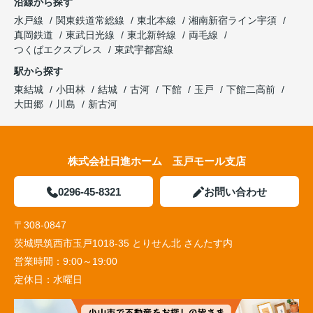
沿線から探す
水戸線
関東鉄道常総線
東北本線
湘南新宿ライン宇須
真岡鉄道
東武日光線
東北新幹線
両毛線
つくばエクスプレス
東武宇都宮線
駅から探す
東結城
小田林
結城
古河
下館
玉戸
下館二高前
大田郷
川島
新古河
株式会社日進ホーム 玉戸モール支店
0296-45-8321
お問い合わせ
〒308-0847
茨城県筑西市玉戸1018-35 とりせん北 さんたす内
営業時間：
9:00～19:00
定休日：
水曜日