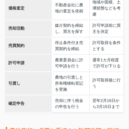
地域や面積、土
不動産会社に農
価格査定
壌状態などを考
地の査定を依頼
慮
媒介契約を締結
許可申請前に買
売却活動
し、買主を探す
主を決定
停止条件付き売
許可取得を条件
売買契約
買契約を締結
とする
農業委員会に許
通常1カ月程度
許可申請
可申請を行う
で許可が下りる
農地の引渡しと
許可取得後に行
引渡し
所有権移転登記
う
を実施
売却に伴う税金
翌年2月16日か
確定申告
の申告を行う
ら3月15日まで