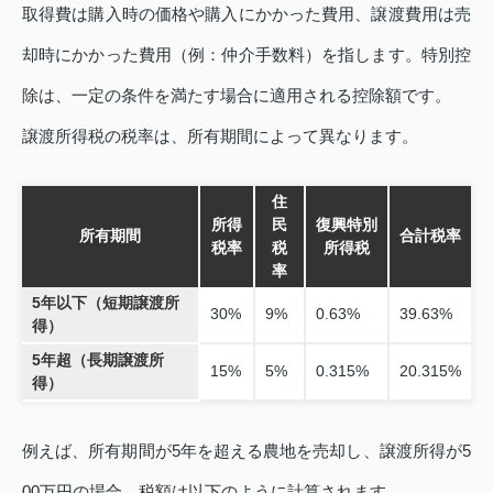
取得費は購入時の価格や購入にかかった費用、譲渡費用は売
却時にかかった費用（例：仲介手数料）を指します。特別控
除は、一定の条件を満たす場合に適用される控除額です。
譲渡所得税の税率は、所有期間によって異なります。
住
所得
民
復興特別
所有期間
合計税率
税率
税
所得税
率
5年以下（短期譲渡所
30%
9%
0.63%
39.63%
得）
5年超（長期譲渡所
15%
5%
0.315%
20.315%
得）
例えば、所有期間が5年を超える農地を売却し、譲渡所得が5
00万円の場合、税額は以下のように計算されます。