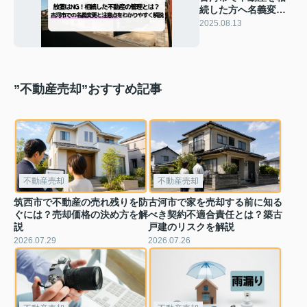
続した方へ名義変更
の方法は？手続きや
2025.08.13
注意点も簡単に解説
”不動産売却”おすすめ記事
不動産売却
不動産売却
筑西市で不動産の売れ残りを防
古河市で家を売却する前に知る
ぐには？売却価格の決め方を解
べき契約不適合責任とは？築古
説
戸建のリスクを解説
2026.07.29
2026.07.26