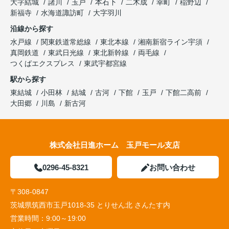
大字結城
諸川
玉戸
本石下
二木成
幸町
稲野辺
新福寺
水海道諏訪町
大字羽川
沿線から探す
水戸線
関東鉄道常総線
東北本線
湘南新宿ライン宇須
真岡鉄道
東武日光線
東北新幹線
両毛線
つくばエクスプレス
東武宇都宮線
駅から探す
東結城
小田林
結城
古河
下館
玉戸
下館二高前
大田郷
川島
新古河
株式会社日進ホーム 玉戸モール支店
0296-45-8321
お問い合わせ
〒308-0847
茨城県筑西市玉戸1018-35 とりせん北 さんたす内
営業時間：
9:00～19:00