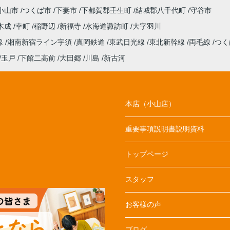
小山市
つくば市
下妻市
下都賀郡壬生町
結城郡八千代町
守谷市
木成
幸町
稲野辺
新福寺
水海道諏訪町
大字羽川
線
湘南新宿ライン宇須
真岡鉄道
東武日光線
東北新幹線
両毛線
つく
玉戸
下館二高前
大田郷
川島
新古河
本店（小山店）
重要事項説明書説明資料
トップページ
スタッフ
お客様の声
ブログ