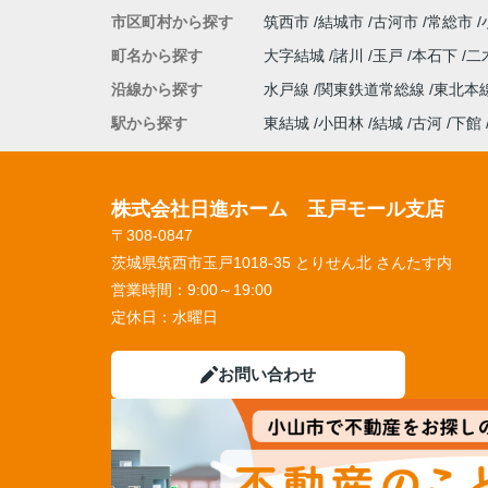
市区町村から探す
筑西市
結城市
古河市
常総市
町名から探す
大字結城
諸川
玉戸
本石下
二
沿線から探す
水戸線
関東鉄道常総線
東北本
駅から探す
東結城
小田林
結城
古河
下館
株式会社日進ホーム 玉戸モール支店
〒308-0847
茨城県筑西市玉戸1018-35 とりせん北 さんたす内
営業時間：
9:00～19:00
定休日：
水曜日
お問い合わせ