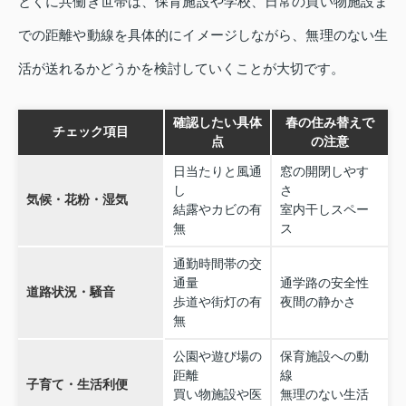
とくに共働き世帯は、保育施設や学校、日常の買い物施設ま
での距離や動線を具体的にイメージしながら、無理のない生
活が送れるかどうかを検討していくことが大切です。
確認したい具体
春の住み替えで
チェック項目
点
の注意
日当たりと風通
窓の開閉しやす
し
さ
気候・花粉・湿気
結露やカビの有
室内干しスペー
無
ス
通勤時間帯の交
通量
通学路の安全性
道路状況・騒音
歩道や街灯の有
夜間の静かさ
無
公園や遊び場の
保育施設への動
距離
線
子育て・生活利便
買い物施設や医
無理のない生活