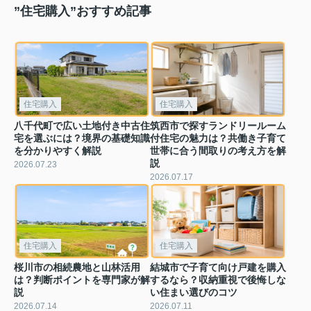
”住宅購入”おすすめ記事
住宅購入
住宅購入
八千代町で広い土地付き中古住
筑西市で探すランドリールーム
宅を選ぶには？境界の基礎知識
付住宅の魅力は？共働き子育て
を分かりやすく解説
世帯に合う間取りの考え方を解
説
2026.07.23
2026.07.17
住宅購入
住宅購入
桜川市の相続農地と山林活用
結城市で子育て向け戸建を購入
は？判断ポイントを専門家が解
するなら？収納重視で後悔しな
説
い住まい選びのコツ
2026.07.14
2026.07.11