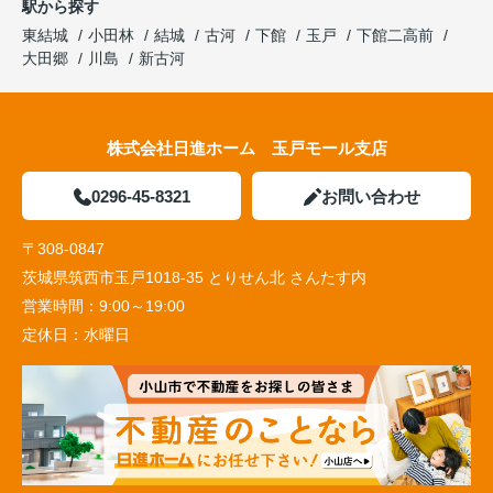
駅から探す
東結城
小田林
結城
古河
下館
玉戸
下館二高前
大田郷
川島
新古河
株式会社日進ホーム 玉戸モール支店
0296-45-8321
お問い合わせ
〒308-0847
茨城県筑西市玉戸1018-35 とりせん北 さんたす内
営業時間：
9:00～19:00
定休日：
水曜日