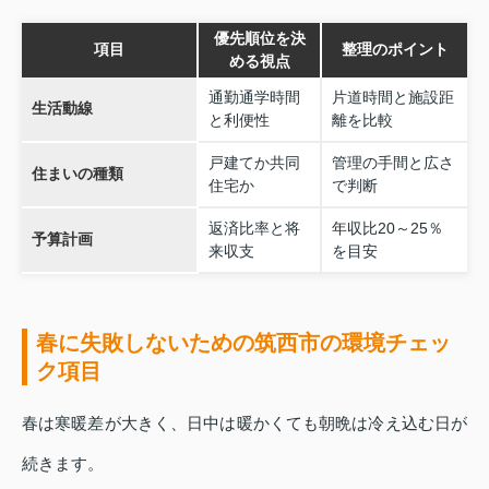
優先順位を決
項目
整理のポイント
める視点
通勤通学時間
片道時間と施設距
生活動線
と利便性
離を比較
戸建てか共同
管理の手間と広さ
住まいの種類
住宅か
で判断
返済比率と将
年収比20～25％
予算計画
来収支
を目安
春に失敗しないための筑西市の環境チェッ
ク項目
春は寒暖差が大きく、日中は暖かくても朝晩は冷え込む日が
続きます。