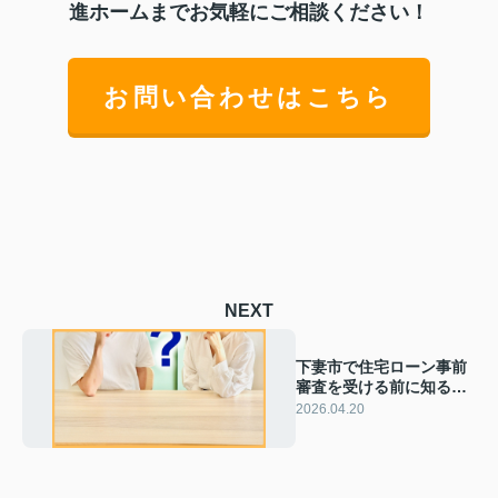
進ホームまでお気軽にご相談ください！
お問い合わせはこちら
NEXT
下妻市で住宅ローン事前
審査を受ける前に知るべ
き準備！若い夫婦向けポ
2026.04.20
イントを押さえて安心の
家探し