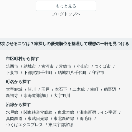
もっと見る
ブログトップへ
成功させるコツは？家探しの優先順位を整理して理想の一軒を見つける
市区町村から探す
筑西市
結城市
古河市
常総市
小山市
つくば市
下妻市
下都賀郡壬生町
結城郡八千代町
守谷市
町名から探す
大字結城
諸川
玉戸
本石下
二木成
幸町
稲野辺
新福寺
水海道諏訪町
大字羽川
沿線から探す
水戸線
関東鉄道常総線
東北本線
湘南新宿ライン宇須
真岡鉄道
東武日光線
東北新幹線
両毛線
つくばエクスプレス
東武宇都宮線