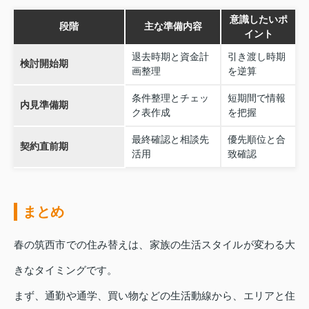
意識したいポ
段階
主な準備内容
イント
退去時期と資金計
引き渡し時期
検討開始期
画整理
を逆算
条件整理とチェッ
短期間で情報
内見準備期
ク表作成
を把握
最終確認と相談先
優先順位と合
契約直前期
活用
致確認
まとめ
春の筑西市での住み替えは、家族の生活スタイルが変わる大
きなタイミングです。
まず、通勤や通学、買い物などの生活動線から、エリアと住