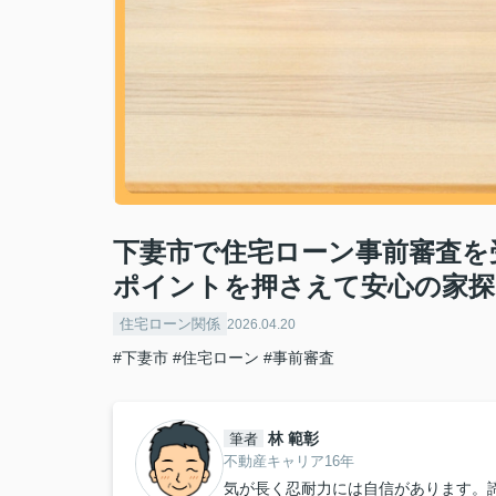
下妻市で住宅ローン事前審査を
ポイントを押さえて安心の家探
住宅ローン関係
2026.04.20
#下妻市
#住宅ローン
#事前審査
林 範彰
筆者
不動産キャリア16年
気が長く忍耐力には自信があります。