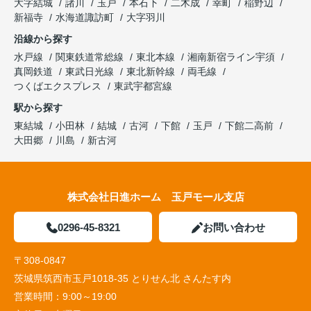
大字結城
諸川
玉戸
本石下
二木成
幸町
稲野辺
新福寺
水海道諏訪町
大字羽川
沿線から探す
水戸線
関東鉄道常総線
東北本線
湘南新宿ライン宇須
真岡鉄道
東武日光線
東北新幹線
両毛線
つくばエクスプレス
東武宇都宮線
駅から探す
東結城
小田林
結城
古河
下館
玉戸
下館二高前
大田郷
川島
新古河
株式会社日進ホーム 玉戸モール支店
0296-45-8321
お問い合わせ
〒308-0847
茨城県筑西市玉戸1018-35 とりせん北 さんたす内
営業時間：
9:00～19:00