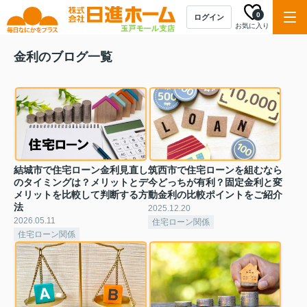
0
ログイン
お気に入り
金利のブログ一覧
結城市で住宅ローン金利見直し
筑西市で住宅ローンを組むなら
のタイミングは？メリットとデ
今どっちが有利？固定金利と変
メリットを比較して判断する方
動金利の比較ポイントをご紹介
法
2025.12.20
2026.05.11
住宅ローン関係
住宅ローン関係