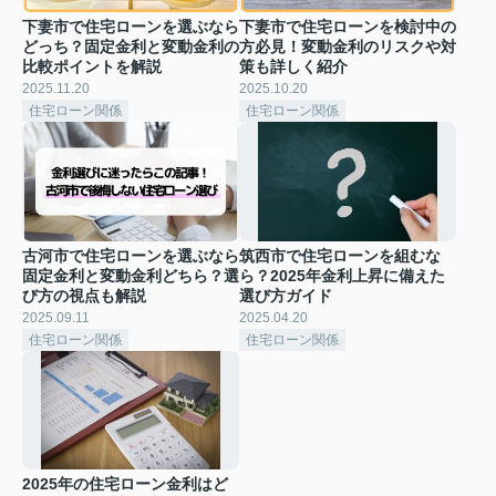
下妻市で住宅ローンを選ぶなら
下妻市で住宅ローンを検討中の
どっち？固定金利と変動金利の
方必見！変動金利のリスクや対
比較ポイントを解説
策も詳しく紹介
2025.11.20
2025.10.20
住宅ローン関係
住宅ローン関係
古河市で住宅ローンを選ぶなら
筑西市で住宅ローンを組むな
固定金利と変動金利どちら？選
ら？2025年金利上昇に備えた
び方の視点も解説
選び方ガイド
2025.09.11
2025.04.20
住宅ローン関係
住宅ローン関係
2025年の住宅ローン金利はど