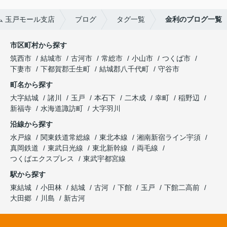
 玉戸モール支店
ブログ
タグ一覧
金利のブログ一覧
市区町村から探す
筑西市
結城市
古河市
常総市
小山市
つくば市
下妻市
下都賀郡壬生町
結城郡八千代町
守谷市
町名から探す
大字結城
諸川
玉戸
本石下
二木成
幸町
稲野辺
新福寺
水海道諏訪町
大字羽川
沿線から探す
水戸線
関東鉄道常総線
東北本線
湘南新宿ライン宇須
真岡鉄道
東武日光線
東北新幹線
両毛線
つくばエクスプレス
東武宇都宮線
駅から探す
東結城
小田林
結城
古河
下館
玉戸
下館二高前
大田郷
川島
新古河