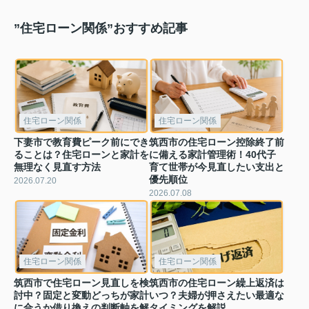
”住宅ローン関係”おすすめ記事
住宅ローン関係
住宅ローン関係
下妻市で教育費ピーク前にでき
筑西市の住宅ローン控除終了前
ることは？住宅ローンと家計を
に備える家計管理術！40代子
無理なく見直す方法
育て世帯が今見直したい支出と
優先順位
2026.07.20
2026.07.08
住宅ローン関係
住宅ローン関係
筑西市で住宅ローン見直しを検
筑西市の住宅ローン繰上返済は
討中？固定と変動どっちが家計
いつ？夫婦が押さえたい最適な
に合うか借り換えの判断軸を解
タイミングを解説