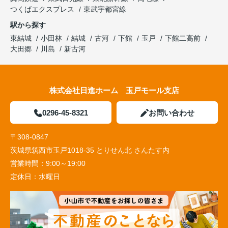
つくばエクスプレス
東武宇都宮線
駅から探す
東結城
小田林
結城
古河
下館
玉戸
下館二高前
大田郷
川島
新古河
株式会社日進ホーム 玉戸モール支店
0296-45-8321
お問い合わせ
〒308-0847
茨城県筑西市玉戸1018-35 とりせん北 さんたす内
営業時間：
9:00～19:00
定休日：
水曜日