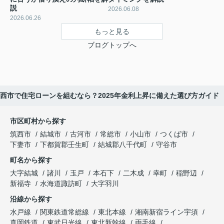
説
2026.06.08
2026.06.26
もっと見る
ブログトップへ
西市で住宅ローンを組むなら？2025年金利上昇に備えた選び方ガイド
市区町村から探す
筑西市
結城市
古河市
常総市
小山市
つくば市
下妻市
下都賀郡壬生町
結城郡八千代町
守谷市
町名から探す
大字結城
諸川
玉戸
本石下
二木成
幸町
稲野辺
新福寺
水海道諏訪町
大字羽川
沿線から探す
水戸線
関東鉄道常総線
東北本線
湘南新宿ライン宇須
真岡鉄道
東武日光線
東北新幹線
両毛線