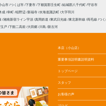
小山市
つくば市
下妻市
下都賀郡壬生町
結城郡八千代町
守谷市
木成
幸町
稲野辺
新福寺
水海道諏訪町
大字羽川
線
湘南新宿ライン宇須
真岡鉄道
東武日光線
東北新幹線
両毛線
つく
玉戸
下館二高前
大田郷
川島
新古河
本店（小山店）
重要事項説明書説明資料
トップページ
スタッフ
お客様の声
ブログ