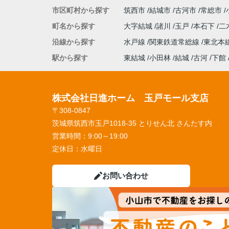
市区町村から探す
筑西市
結城市
古河市
常総市
町名から探す
大字結城
諸川
玉戸
本石下
二
沿線から探す
水戸線
関東鉄道常総線
東北本
駅から探す
東結城
小田林
結城
古河
下館
株式会社日進ホーム 玉戸モール支店
〒308-0847
茨城県筑西市玉戸1018-35 とりせん北 さんたす内
営業時間：
9:00～19:00
定休日：
水曜日
お問い合わせ