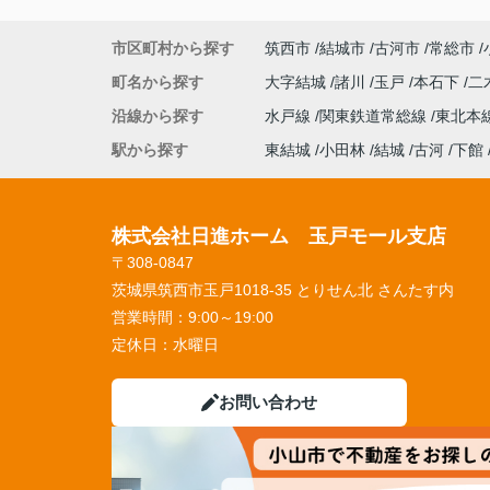
市区町村から探す
筑西市
結城市
古河市
常総市
町名から探す
大字結城
諸川
玉戸
本石下
二
沿線から探す
水戸線
関東鉄道常総線
東北本
駅から探す
東結城
小田林
結城
古河
下館
株式会社日進ホーム 玉戸モール支店
〒308-0847
茨城県筑西市玉戸1018-35 とりせん北 さんたす内
営業時間：
9:00～19:00
定休日：
水曜日
お問い合わせ