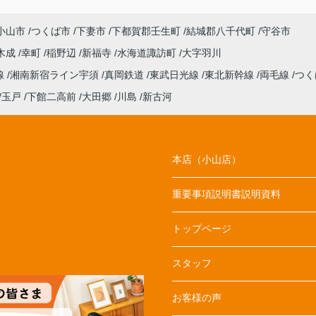
小山市
つくば市
下妻市
下都賀郡壬生町
結城郡八千代町
守谷市
木成
幸町
稲野辺
新福寺
水海道諏訪町
大字羽川
線
湘南新宿ライン宇須
真岡鉄道
東武日光線
東北新幹線
両毛線
つく
玉戸
下館二高前
大田郷
川島
新古河
本店（小山店）
重要事項説明書説明資料
トップページ
スタッフ
お客様の声