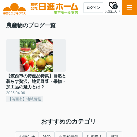
0
ログイン
お気に入り
農産物のブログ一覧
【筑西市の特産品特集】自然と
暮らす贅沢。地元野菜・果物・
加工品の魅力とは？
2025.04.06
【筑西市】地域情報
おすすめのカテゴリ
お知らせ
雑談
小学校情報
住宅購入
日記