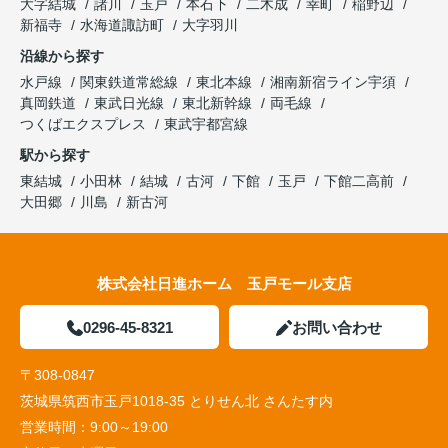
大字結城
諸川
玉戸
本石下
二木成
幸町
稲野辺
新福寺
水海道諏訪町
大字羽川
沿線から探す
水戸線
関東鉄道常総線
東北本線
湘南新宿ライン宇須
真岡鉄道
東武日光線
東北新幹線
両毛線
つくばエクスプレス
東武宇都宮線
駅から探す
東結城
小田林
結城
古河
下館
玉戸
下館二高前
大田郷
川島
新古河
株式会社日進ホーム 玉戸モール支店
0296-45-8321
お問い合わせ
〒308-0847
茨城県筑西市玉戸1018-35 とりせん北 さんたす内
営業時間：
9:00～19:00