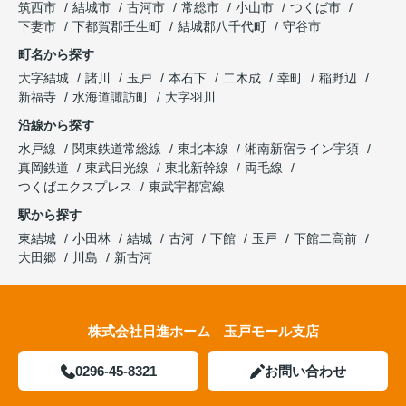
筑西市
結城市
古河市
常総市
小山市
つくば市
下妻市
下都賀郡壬生町
結城郡八千代町
守谷市
町名から探す
大字結城
諸川
玉戸
本石下
二木成
幸町
稲野辺
新福寺
水海道諏訪町
大字羽川
沿線から探す
水戸線
関東鉄道常総線
東北本線
湘南新宿ライン宇須
真岡鉄道
東武日光線
東北新幹線
両毛線
つくばエクスプレス
東武宇都宮線
駅から探す
東結城
小田林
結城
古河
下館
玉戸
下館二高前
大田郷
川島
新古河
株式会社日進ホーム 玉戸モール支店
0296-45-8321
お問い合わせ