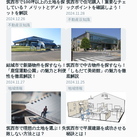
筑西市で100坪以上の土地を探
筑西市で住宅購入！重要なチェ
している？ メリットとデメリ
ックポイントを確認しよう！
ットを解説
2024.11.28
2024.12.26
不動産豆知識
不動産豆知識
結城市で新築物件を探すなら！
筑西市で中古物件を探すなら！
「鹿窪運動公園」の魅力と利便
「しもだて美術館」の魅力を徹
性を徹底解説！
底解説
2024.11.27
2024.11.25
地域情報
地域情報
筑西市で理想の土地を選ぶ！失
筑西市で平屋建築を成功させる
敗しない方法とは？
秘訣とは！