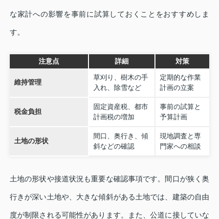
な家計への影響を事前に試算しておくことをおすすめしま
す。
注意点
詳細
対策
草刈り、樹木の手
定期的な作業
維持管理
入れ、除雪など
計画の立案
固定資産税、都市
事前の試算と
税金負担
計画税の増加
予算計画
間口、奥行き、傾
現地調査と専
土地の形状
斜などの確認
門家への相談
土地の形状や接道状況も重要な確認事項です。間口が狭く奥
行きが深い土地や、大きな傾斜がある土地では、建築の自由
度が制限される可能性があります。また、公道に接していな