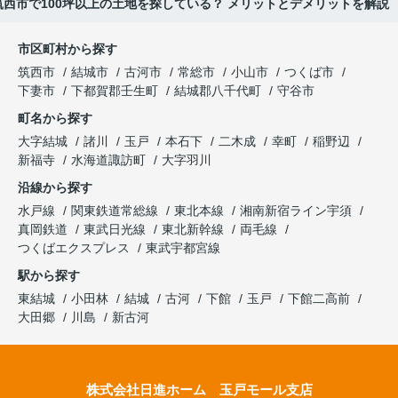
筑西市で100坪以上の土地を探している？ メリットとデメリットを解説
市区町村から探す
筑西市
結城市
古河市
常総市
小山市
つくば市
下妻市
下都賀郡壬生町
結城郡八千代町
守谷市
町名から探す
大字結城
諸川
玉戸
本石下
二木成
幸町
稲野辺
新福寺
水海道諏訪町
大字羽川
沿線から探す
水戸線
関東鉄道常総線
東北本線
湘南新宿ライン宇須
真岡鉄道
東武日光線
東北新幹線
両毛線
つくばエクスプレス
東武宇都宮線
駅から探す
東結城
小田林
結城
古河
下館
玉戸
下館二高前
大田郷
川島
新古河
株式会社日進ホーム 玉戸モール支店