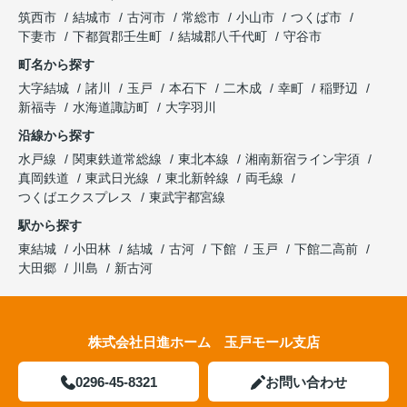
筑西市
結城市
古河市
常総市
小山市
つくば市
下妻市
下都賀郡壬生町
結城郡八千代町
守谷市
町名から探す
大字結城
諸川
玉戸
本石下
二木成
幸町
稲野辺
新福寺
水海道諏訪町
大字羽川
沿線から探す
水戸線
関東鉄道常総線
東北本線
湘南新宿ライン宇須
真岡鉄道
東武日光線
東北新幹線
両毛線
つくばエクスプレス
東武宇都宮線
駅から探す
東結城
小田林
結城
古河
下館
玉戸
下館二高前
大田郷
川島
新古河
株式会社日進ホーム 玉戸モール支店
0296-45-8321
お問い合わせ