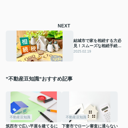
NEXT
結城市で家を相続する方必
見！スムーズな相続手続き
と節税のポイント！
2025.02.19
”不動産豆知識”おすすめ記事
不動産豆知識
不動産豆知識
筑西市で広い平屋を建てるに
下妻市でローン審査に通らない