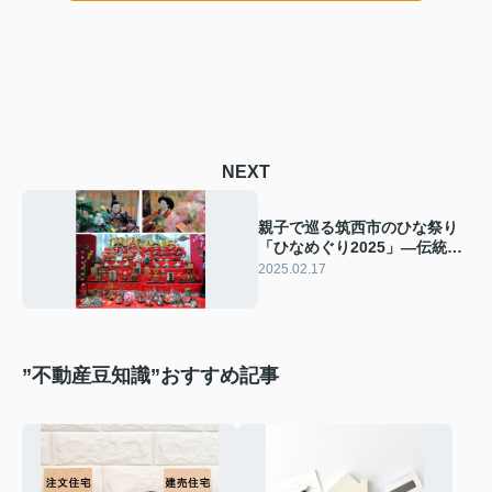
NEXT
親子で巡る筑西市のひな祭り
「ひなめぐり2025」—伝統と
楽しいイベントが満載！
2025.02.17
”不動産豆知識”おすすめ記事