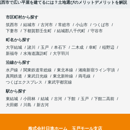
筑西市で広い平屋を建てるには？土地選びのメリットデメリットを解説
市区町村から探す
筑西市
結城市
古河市
常総市
小山市
つくば市
下妻市
下都賀郡壬生町
結城郡八千代町
守谷市
町名から探す
大字結城
諸川
玉戸
本石下
二木成
幸町
稲野辺
新福寺
水海道諏訪町
大字羽川
沿線から探す
水戸線
関東鉄道常総線
東北本線
湘南新宿ライン宇須
真岡鉄道
東武日光線
東北新幹線
両毛線
つくばエクスプレス
東武宇都宮線
駅から探す
東結城
小田林
結城
古河
下館
玉戸
下館二高前
大田郷
川島
新古河
株式会社日進ホーム 玉戸モール支店