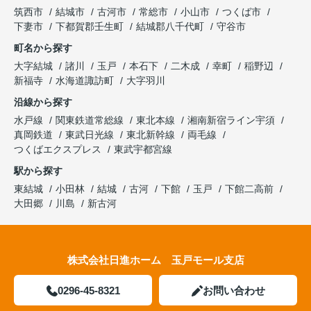
筑西市
結城市
古河市
常総市
小山市
つくば市
下妻市
下都賀郡壬生町
結城郡八千代町
守谷市
町名から探す
大字結城
諸川
玉戸
本石下
二木成
幸町
稲野辺
新福寺
水海道諏訪町
大字羽川
沿線から探す
水戸線
関東鉄道常総線
東北本線
湘南新宿ライン宇須
真岡鉄道
東武日光線
東北新幹線
両毛線
つくばエクスプレス
東武宇都宮線
駅から探す
東結城
小田林
結城
古河
下館
玉戸
下館二高前
大田郷
川島
新古河
株式会社日進ホーム 玉戸モール支店
0296-45-8321
お問い合わせ