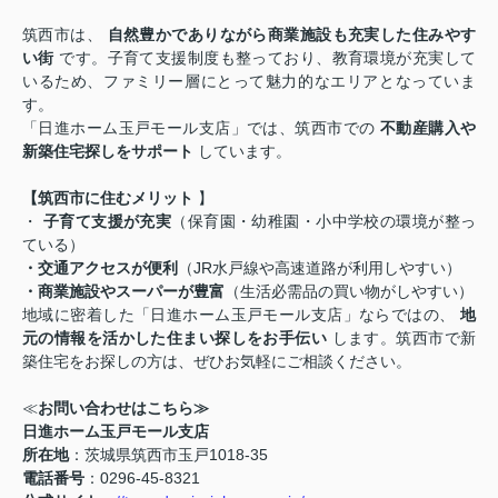
筑西市は、
自然豊かでありながら商業施設も充実した住みやす
い街
です。子育て支援制度も整っており、教育環境が充実して
いるため、ファミリー層にとって魅力的なエリアとなっていま
す。
「日進ホーム玉戸モール支店」では、筑西市での
不動産購入や
新築住宅探しをサポート
しています。
【筑西市に住むメリット
】
・
子育て支援が充実
（保育園・幼稚園・小中学校の環境が整っ
ている）
・交通アクセスが便利
（JR水戸線や高速道路が利用しやすい）
・商業施設やスーパーが豊富
（生活必需品の買い物がしやすい）
地域に密着した「日進ホーム玉戸モール支店」ならではの、
地
元の情報を活かした住まい探しをお手伝い
します。筑西市で新
築住宅をお探しの方は、ぜひお気軽にご相談ください。
≪
お問い合わせはこちら≫
日進ホーム玉戸モール支店
所在地
：茨城県筑西市玉戸1018-35
電話番号
：0296-45-8321