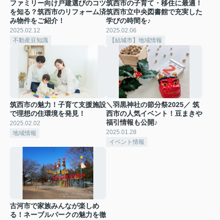
ファミリー向け戸建選びのコツ
筑西市の子育て・移住に最適！
を知る？筑西市のリフォーム済
筑西市立中央図書館で充実した
み物件をご紹介！
学びの時間を♪
2025.02.12
2025.02.06
不動産豆知識
【結城市】地域情報
筑西市の魅力！子育て支援施設
＼羽黒神社の節分祭2025／ 筑
で理想の住環境を発見！
西市の人気イベント！豆まきや
福引情報も公開♪
2025.02.02
2025.01.28
地域情報
イベント情報
古河市で家族みんなが楽しめ
る！ネーブルパークの魅力を徹