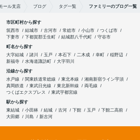
モール支店
ブログ
タグ一覧
ファミリーのブログ一覧
市区町村から探す
筑西市
結城市
古河市
常総市
小山市
つくば市
下妻市
下都賀郡壬生町
結城郡八千代町
守谷市
町名から探す
大字結城
諸川
玉戸
本石下
二木成
幸町
稲野辺
新福寺
水海道諏訪町
大字羽川
沿線から探す
水戸線
関東鉄道常総線
東北本線
湘南新宿ライン宇須
真岡鉄道
東武日光線
東北新幹線
両毛線
つくばエクスプレス
東武宇都宮線
駅から探す
東結城
小田林
結城
古河
下館
玉戸
下館二高前
大田郷
川島
新古河