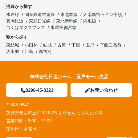
沿線から探す
水戸線
関東鉄道常総線
東北本線
湘南新宿ライン宇須
真岡鉄道
東武日光線
東北新幹線
両毛線
つくばエクスプレス
東武宇都宮線
駅から探す
東結城
小田林
結城
古河
下館
玉戸
下館二高前
大田郷
川島
新古河
株式会社日進ホーム 玉戸モール支店
0296-45-8321
お問い合わせ
〒308-0847
茨城県筑西市玉戸1018-35 とりせん北 さんたす内
営業時間：
9:00～19:00
定休日：
水曜日