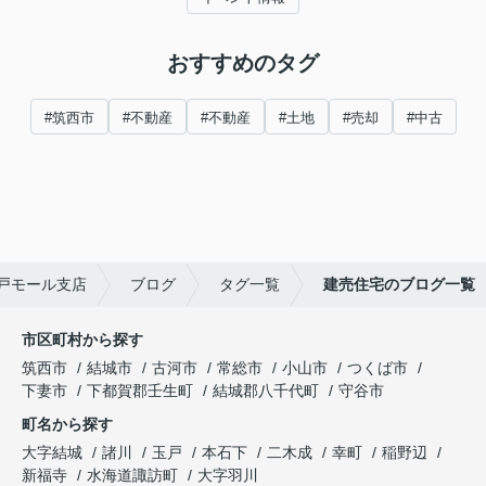
おすすめのタグ
#筑西市
#不動産
#不動産
#土地
#売却
#中古
戸モール支店
ブログ
タグ一覧
建売住宅のブログ一覧
市区町村から探す
筑西市
結城市
古河市
常総市
小山市
つくば市
下妻市
下都賀郡壬生町
結城郡八千代町
守谷市
町名から探す
大字結城
諸川
玉戸
本石下
二木成
幸町
稲野辺
新福寺
水海道諏訪町
大字羽川