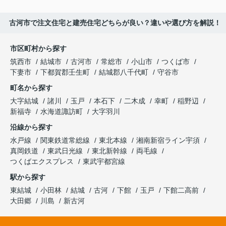
古河市で注文住宅と建売住宅どちらが良い？違いや選び方を解説！
市区町村から探す
筑西市
結城市
古河市
常総市
小山市
つくば市
下妻市
下都賀郡壬生町
結城郡八千代町
守谷市
町名から探す
大字結城
諸川
玉戸
本石下
二木成
幸町
稲野辺
新福寺
水海道諏訪町
大字羽川
沿線から探す
水戸線
関東鉄道常総線
東北本線
湘南新宿ライン宇須
真岡鉄道
東武日光線
東北新幹線
両毛線
つくばエクスプレス
東武宇都宮線
駅から探す
東結城
小田林
結城
古河
下館
玉戸
下館二高前
大田郷
川島
新古河