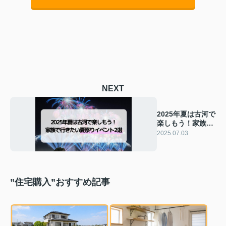
NEXT
2025年夏は古河で
楽しもう！家族で
行きたい夏祭りイ
2025.07.03
ベント2選
”住宅購入”おすすめ記事