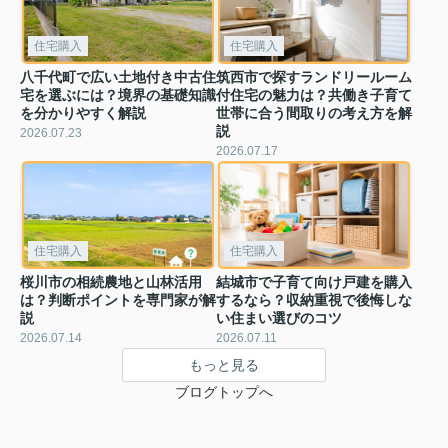
住宅購入
住宅購入
八千代町で広い土地付き中古住
筑西市で探すランドリールーム
宅を選ぶには？境界の基礎知識
付住宅の魅力は？共働き子育て
を分かりやすく解説
世帯に合う間取りの考え方を解
説
2026.07.23
2026.07.17
住宅購入
住宅購入
桜川市の相続農地と山林活用
結城市で子育て向け戸建を購入
は？判断ポイントを専門家が解
するなら？収納重視で後悔しな
説
い住まい選びのコツ
2026.07.14
2026.07.11
もっと見る
ブログトップへ