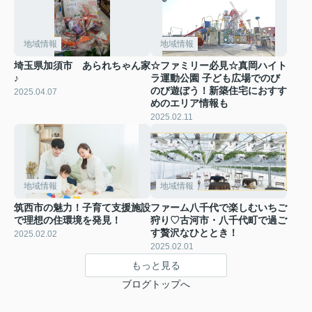
地域情報
地域情報
埼玉県加須市 あられちゃん家
☆ファミリー必見☆真岡ハイト
♪
ラ運動公園 子ども広場でのび
のび遊ぼう！新築住宅におすす
2025.04.07
めのエリア情報も
2025.02.11
地域情報
地域情報
筑西市の魅力！子育て支援施設
ファーム八千代で楽しむいちご
で理想の住環境を発見！
狩り♡古河市・八千代町で過ご
す贅沢なひととき！
2025.02.02
2025.02.01
もっと見る
ブログトップへ