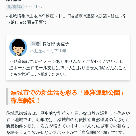
地域情報
2024.11.27
#地域情報
#土地
#不動産
#中古
#結城市
#建築
#新築
#移住
#引
っ越し
#公園
#子育て
長谷部 美佐子
筆者
不動産キャリア10年
不動産屋は怖いイメージありませんか？ご安心ください。日
進ホーム玉戸モール支店は怖い人はおりません(笑)どんなこと
でもお気軽にご相談ください。
結城市での新生活を彩る「鹿窪運動公園」
徹底解説！
茨城県結城市は、歴史的な街並みと豊かな自然が調和した住みや
すい地域です。近年では、結城市の利便性や自然環境の良さから
新築物件を検討する方が増えています。そんな結城市での暮らし
を語るうえで欠かせないスポットが**「鹿窪運動公園」**です。