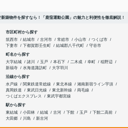
で新築物件を探すなら！「鹿窪運動公園」の魅力と利便性を徹底解説！
市区町村から探す
筑西市
結城市
古河市
常総市
小山市
つくば市
下妻市
下都賀郡壬生町
結城郡八千代町
守谷市
町名から探す
大字結城
諸川
玉戸
本石下
二木成
幸町
稲野辺
新福寺
水海道諏訪町
大字羽川
沿線から探す
水戸線
関東鉄道常総線
東北本線
湘南新宿ライン宇須
真岡鉄道
東武日光線
東北新幹線
両毛線
つくばエクスプレス
東武宇都宮線
駅から探す
東結城
小田林
結城
古河
下館
玉戸
下館二高前
大田郷
川島
新古河