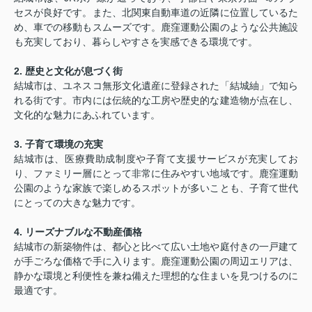
セスが良好です。また、北関東自動車道の近隣に位置しているた
め、車での移動もスムーズです。鹿窪運動公園のような公共施設
も充実しており、暮らしやすさを実感できる環境です。
2.
歴史と文化が息づく街
結城市は、ユネスコ無形文化遺産に登録された「結城紬」で知ら
れる街です。市内には伝統的な工房や歴史的な建造物が点在し、
文化的な魅力にあふれています。
3.
子育て環境の充実
結城市は、医療費助成制度や子育て支援サービスが充実してお
り、ファミリー層にとって非常に住みやすい地域です。鹿窪運動
公園のような家族で楽しめるスポットが多いことも、子育て世代
にとっての大きな魅力です。
4.
リーズナブルな不動産価格
結城市の新築物件は、都心と比べて広い土地や庭付きの一戸建て
が手ごろな価格で手に入ります。鹿窪運動公園の周辺エリアは、
静かな環境と利便性を兼ね備えた理想的な住まいを見つけるのに
最適です。