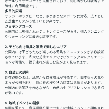
オールウェザーコートが完備されており、初心者から経験者まで
気軽に利用可能です。
多目的広場
サッカーやラグビーなど、さまざまなスポーツに対応。広々とし
た芝生エリアが心地よいと評判です。
ジョギングコース
公園内には整備されたジョギングコースがあり、朝のランニング
やウォーキングに最適な環境です。
2.
子ども向け遊具と家族で楽しむエリア
公園内には子どもたちが楽しめる遊具やアスレチックが多数設置
されています。広大な芝生エリアではピクニックやレクリエーシ
ョンが可能で、親子連れが楽しむ姿がよく見られます。
3.
自然との調和
鹿窪運動公園は、緑豊かな自然環境が特徴です。四季折々の花や
木々が公園を彩り、特に春の桜や秋の紅葉は見応えがあります。
公園内の散策路を歩きながら、自然の中でリフレッシュできる点
が魅力です。
4.
地域イベントの開催
年間を通じて、鹿窪運動公園では多くの地域イベントが開催され