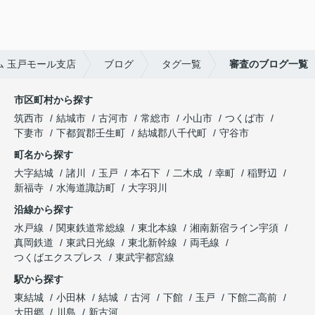
 玉戸モール支店
ブログ
タグ一覧
審査のブログ一覧
市区町村から探す
筑西市
結城市
古河市
常総市
小山市
つくば市
下妻市
下都賀郡壬生町
結城郡八千代町
守谷市
町名から探す
大字結城
諸川
玉戸
本石下
二木成
幸町
稲野辺
新福寺
水海道諏訪町
大字羽川
沿線から探す
水戸線
関東鉄道常総線
東北本線
湘南新宿ライン宇須
真岡鉄道
東武日光線
東北新幹線
両毛線
つくばエクスプレス
東武宇都宮線
駅から探す
東結城
小田林
結城
古河
下館
玉戸
下館二高前
大田郷
川島
新古河