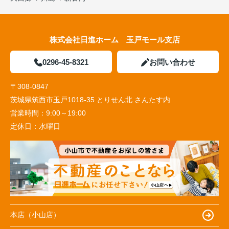
株式会社日進ホーム 玉戸モール支店
0296-45-8321
お問い合わせ
〒308-0847
茨城県筑西市玉戸1018-35 とりせん北 さんたす内
営業時間：
9:00～19:00
定休日：
水曜日
本店（小山店）