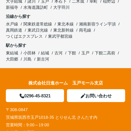
大字結城
諸川
玉戸
本石下
二木成
幸町
稲野辺
新福寺
水海道諏訪町
大字羽川
沿線から探す
水戸線
関東鉄道常総線
東北本線
湘南新宿ライン宇須
真岡鉄道
東武日光線
東北新幹線
両毛線
つくばエクスプレス
東武宇都宮線
駅から探す
東結城
小田林
結城
古河
下館
玉戸
下館二高前
大田郷
川島
新古河
株式会社日進ホーム 玉戸モール支店
0296-45-8321
お問い合わせ
〒308-0847
茨城県筑西市玉戸1018-35 とりせん北 さんたす内
営業時間：
9:00～19:00