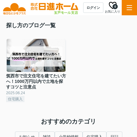
0
ログイン
お気に入り
探し方のブログ一覧
筑西市で注文住宅を建てたい方
へ！1000万円以内で土地を探
すコツと注意点
2025.06.24
住宅購入
おすすめのカテゴリ
お知らせ
雑談
小学校情報
住宅購入
日記