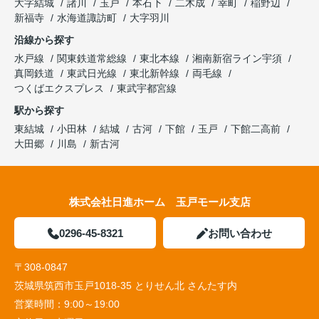
大字結城
諸川
玉戸
本石下
二木成
幸町
稲野辺
新福寺
水海道諏訪町
大字羽川
沿線から探す
水戸線
関東鉄道常総線
東北本線
湘南新宿ライン宇須
真岡鉄道
東武日光線
東北新幹線
両毛線
つくばエクスプレス
東武宇都宮線
駅から探す
東結城
小田林
結城
古河
下館
玉戸
下館二高前
大田郷
川島
新古河
株式会社日進ホーム 玉戸モール支店
0296-45-8321
お問い合わせ
〒308-0847
茨城県筑西市玉戸1018-35 とりせん北 さんたす内
営業時間：
9:00～19:00