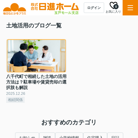
0
ログイン
お気に入り
土地活用のブログ一覧
八千代町で相続した土地の活用
方法は？駐車場や賃貸売却の選
択肢も解説
2025.12.26
相続関係
おすすめのカテゴリ
お知らせ
雑談
小学校情報
住宅購入
日記