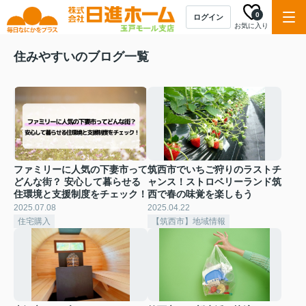
0
ログイン
お気に入り
住みやすいのブログ一覧
ファミリーに人気の下妻市って
筑西市でいちご狩りのラストチ
どんな街？ 安心して暮らせる
ャンス！ストロベリーランド筑
住環境と支援制度をチェック！
西で春の味覚を楽しもう
2025.07.08
2025.04.22
住宅購入
【筑西市】地域情報